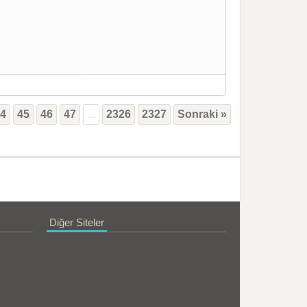
44
45
46
47
...
2326
2327
Sonraki »
Diğer Siteler