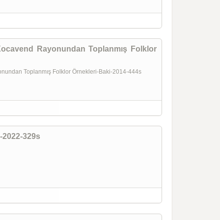
7-Xocavend Rayonundan Toplanmış Folklor
yonundan Toplanmış Folklor Örnekleri-Baki-2014-444s
u-2022-329s