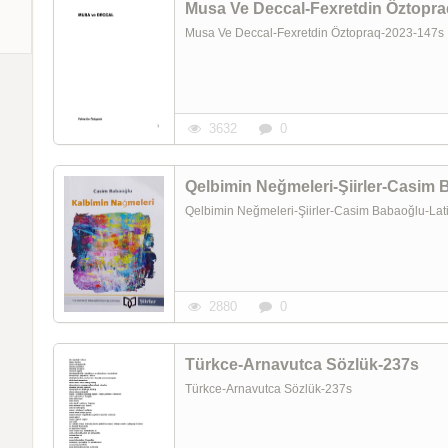
Musa Ve Deccal-Fexretdin Öztopr
Musa Ve Deccal-Fexretdin Öztopraq-2023-147
3632
0
Qelbimin Neğmeleri-Şiirler-Casim 
Qelbimin Neğmeleri-Şiirler-Casim Babaoğlu-La
2880
0
Türkce-Arnavutca Sözlük-237s
Türkce-Arnavutca Sözlük-237s