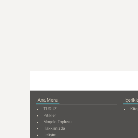
Ana Menu
İçerikl
TURUZ
Kita
Pitiklər
Məqalə Toplusu
Hakkımızda
İletişim