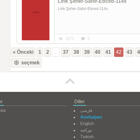
Lirik Şiirler-Sahir-Ebced-114s
Lirik Şiirler-Sahir-Ebced-114s
3371
0
« Önceki
1
2
...
37
38
39
40
41
42
43
seçmek
er
Diller
plar
فارسی
Azerbaijani
English
تورکجه
Turkish