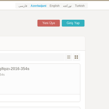
فارسی
Azerbaijani
English
تورکجه
Turkish
Yeni Üye
Giriş Yap
ifqızı-2016-354s
-354s