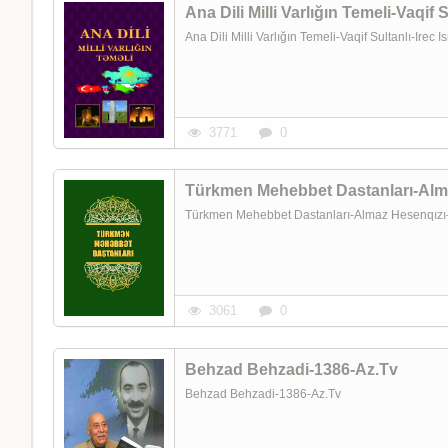
Ana Dili Milli Varlığın Temeli-Vaqif
Ana Dili Milli Varlığın Temeli-Vaqif Sultanlı-Ire
3771
0
Türkmen Mehebbet Dastanları-Alm
Türkmen Mehebbet Dastanları-Almaz Hesenqız
3061
0
Behzad Behzadi-1386-Az.Tv
Behzad Behzadi-1386-Az.Tv