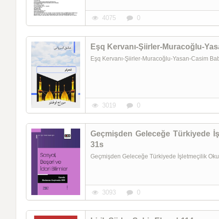
4075
0
Eşq Kervanı-Şiirler-Muracoğlu-Y
Eşq Kervanı-Şiirler-Muracoğlu-Yasan-Casim 
3019
0
Geçmişden Geleceğe Türkiyede İşl
31s
Geçmişden Geleceğe Türkiyede İşletmeçilik O
3093
0