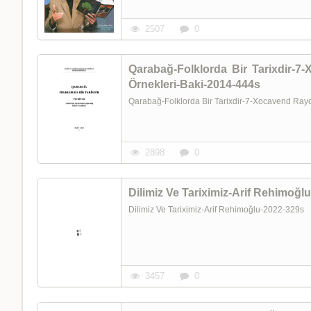
2507
0
Qarabağ-Folklorda Bir Tarixdir-
Örnekleri-Baki-2014-444s
Qarabağ-Folklorda Bir Tarixdir-7-Xocavend Ra
2898
0
Dilimiz Ve Tariximiz-Arif Rehimoğl
Dilimiz Ve Tariximiz-Arif Rehimoğlu-2022-329s
3457
0