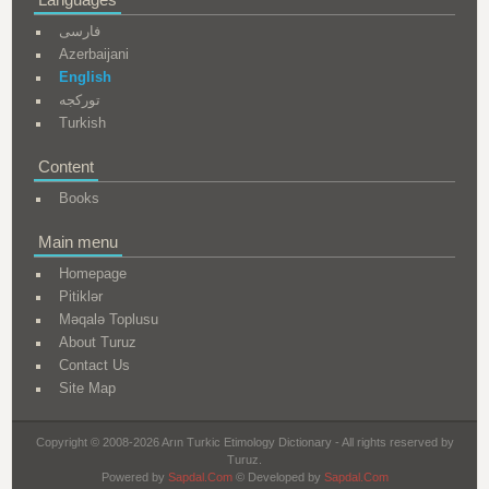
فارسی
Azerbaijani
English
تورکجه
Turkish
Content
Books
Main menu
Homepage
Pitiklər
Məqalə Toplusu
About Turuz
Contact Us
Site Map
Copyright © 2008-2026 Arın Turkic Etimology Dictionary - All rights reserved by
Turuz.
Powered by
Sapdal.Com
© Developed by
Sapdal.Com