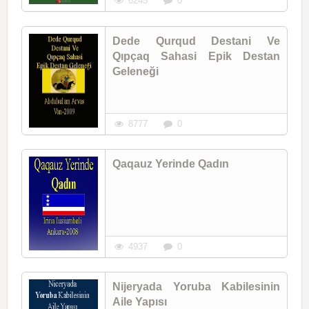
6245
0
Dede Qurqud Destani Ve
Qıpçaq Sahasi Epik Destan
Geleneği
8777
0
Qaqauz Yerinde Qadın
4937
0
Nijeryada Yoruba Kabilesinin
Aile Yapısı