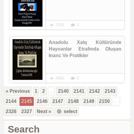
7618
0
Anadolu Xalq Kültüründe
Hayvanlar Etrafında Oluşan
Inanc Ve Pratikler
4860
0
« Previous
1
2
...
2140
2141
2142
2143
2144
2145
2146
2147
2148
2149
2150
...
2326
2327
Next »
select
Search