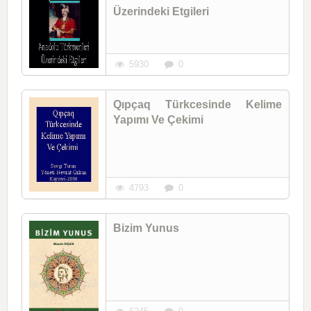
Üzerindeki Etgileri
5930
0
Qıpçaq Türkcesinde Kelime
Yapımı Ve Çekimi
4793
0
Bizim Yunus