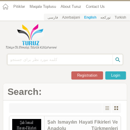
Pitiklər
Məqalə Toplusu
About Turuz
Contact Us
فارسی
Azerbaijani
English
تورکجه
Turkish
Registration
Login
Search:
Şah Ismayılın Hayati Fikirleri Ve
Anadolu Türkmenleri