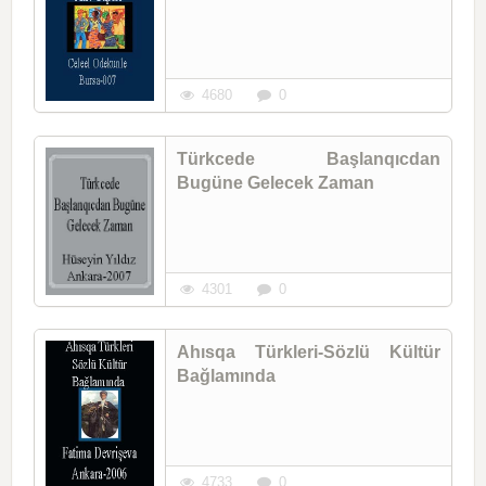
4680
0
Türkcede Başlanqıcdan
Bugüne Gelecek Zaman
4301
0
Ahısqa Türkleri-Sözlü Kültür
Bağlamında
4733
0