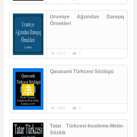
Urumiye Ağzından Danışıq
Örnekleri
5412
0
Qaraxanlı Türkcesi Sözlügü
5662
0
Tatar Türkcesi-Inceleme-Metin-
Sözlük