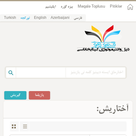
ایلتیشیم
بیزه گؤره
Məqalə Toplusu
Pitiklər
Turkish
تورکجه
English
Azerbaijani
فارسی
یازیلما
گیریش
آختاریش: