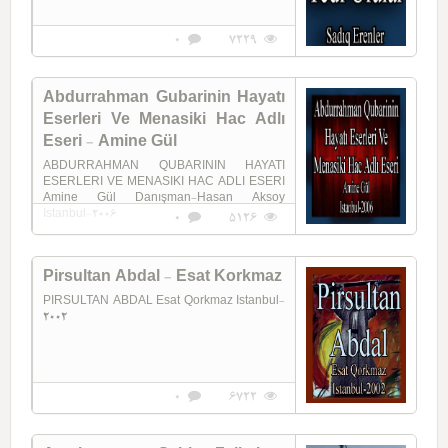
0
7229
Abdurrahman Gubarinin Hayatı
Eserleri Ve Menasiki Hac Adlı
Eseri - Amine Gül
ABDURRAHMAN QUBARININ HAYATI
ESERLERI VE MENASIKI HAC ADLI ESERI
Amine Gül Danışman-Hasan Aksoy
Istanbul-2006
0
5126
Pirsultan Abdal - Esat Korkmaz
PIRSULTAN ABDAL Esat Qorkmaz Istanbul-
2002
0
6722