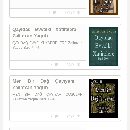
1
10373
Qayıdaq Əvvəlki Xatirələrə -
Zəlimxan Yaqub
QAYIDAQ EVVELKI XATIRELERE Zelimxan
Yaqub Baki-2004
0
9530
Mən Bir Dağ Çayıyam -
Zəlimxan Yaqub
MEN BIR DAĞ ÇAYIYAM QOŞULAR
Zelimxan Yaqub Baki-2006
0
7970