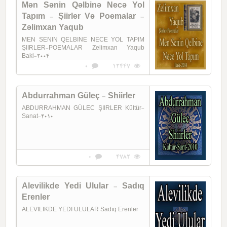
Mən Sənin Qəlbinə Necə Yol
Tapım - Şiirler Və Poemalar -
Zəlimxan Yaqub
MEN SENIN QELBINE NECE YOL TAPIM
ŞIIRLER-POEMALAR Zelimxan Yaqub
Baki-2004
0
12447
Abdurrahman Güleç - Shiirler
ABDURRAHMAN GÜLEC ŞIIRLER Kültür-
Sanat-2010
0
4782
Alevilikde Yedi Ulular - Sadıq
Erenler
ALEVILIKDE YEDI ULULAR Sadıq Erenler