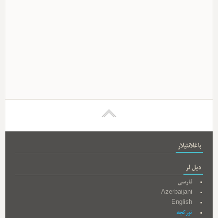
باغلانتیلار
دیل لر
فارسی
Azerbaijani
English
تورکجه