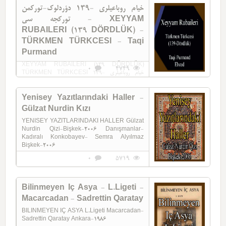
خيام روباعيلري -139 دؤردلوک-تورکمن
تورکجه سي - XEYYAM
RUBAILERI (139 DÖRDLÜK) -
TÜRKMEN TÜRKCESI - Taqi
Purmand
XEYYAM RUBAILERI (139 DÖRDLÜK)
0
4749
TÜRKMEN TÜRKCESI خيام روباعيلري -139
دؤردلوک-تورکمن تورکجه سي Taqi Purmand
Yenisey Yazıtlarındaki Haller -
Gülzat Nurdin Kızı
YENISEY YAZITLARINDAKI HALLER Gülzat
Nurdin Qizi-Bişkek-2006 Danışmanlar-
Kadıralı Konkobayev- Semra Alyılmaz
Bişkek-2006
0
5719
Bilinmeyen Iç Asya - L.Ligeti -
Macarcadan - Sadrettin Qaratay
BILINMEYEN IÇ ASYA L.Ligeti Macarcadan-
Sadrettin Qaratay Ankara-1986