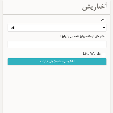
آختاریش
نوع :
آختارماق ایسته دیینیز کلمه نی یازینیز :
Like Words