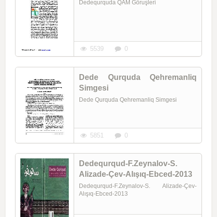
Dedequrquda QAM Göruşleri
5539
0
Dede Qurquda Qehremanliq
Simgesi
Dede Qurquda Qehremanliq Simgesi
5851
0
Dedequrqud-F.Zeynalov-S.
Alizade-Çev-Alışıq-Ebced-2013
Dedequrqud-F.Zeynalov-S. Alizade-Çev-
Alışıq-Ebced-2013