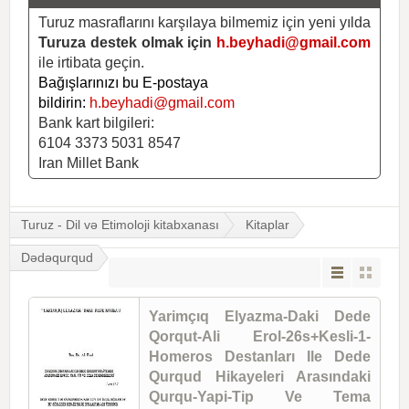
Turuz masraflarını karşılaya bilmemiz için yeni yılda
Turuza destek olmak için
h.beyhadi@gmail.com
ile irtibata geçin.
Bağışlarınızı bu E-postaya
bildirin:
h.beyhadi@gmail.com
Bank kart bilgileri:
6104 3373 5031 8547
Iran Millet Bank
Turuz - Dil və Etimoloji kitabxanası
Kitaplar
Dədəqurqud
Yarimçıq Elyazma-Daki Dede
Qorqut-Ali Erol-26s+Kesli-1-
Homeros Destanları Ile Dede
Qurqud Hikayeleri Arasındaki
Qurqu-Yapi-Tip Ve Tema