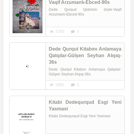
Vaqif Arzumanlı-Ebced-90s
Dede Qurqud Qebrinin Iziyle-Vaqif
Arzumanlı-Ebced-90s
5760
0
Dede Qurqut Kitabını Anlamaya
Qatqılar-Gülşen Seyhan Alışıq-
36s
Dede Qurqut Kitabını Anlamaya Qatqılar-
Gülşen Seyhan Alışıq-36s
5965
0
Kitabi Dedequrqud Esgi Yeni
Yasmasi
Kitabi Dedequrqud Esgi Yeni Yasmasi