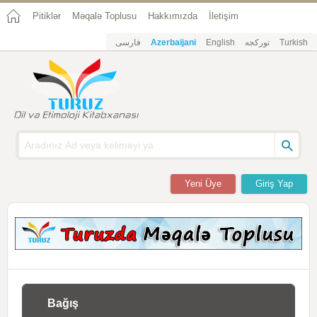
Pitiklər
Məqalə Toplusu
Hakkımızda
İletişim
فارسی
Azerbaijani
English
تورکجه
Turkish
Yeni Üye
Giriş Yap
Bağış