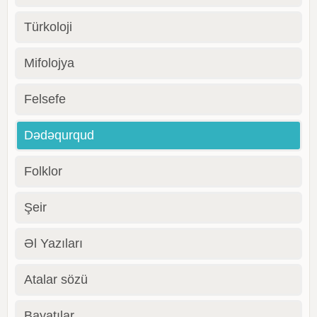
Türkoloji
Mifolojya
Felsefe
Dədəqurqud
Folklor
Şeir
Əl Yazıları
Atalar sözü
Bayatılar