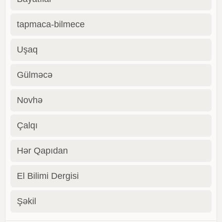
tapmaca-bilmece
Uşaq
Gülməcə
Novhə
Çalqı
Hər Qapıdan
El Bilimi Dergisi
Şəkil