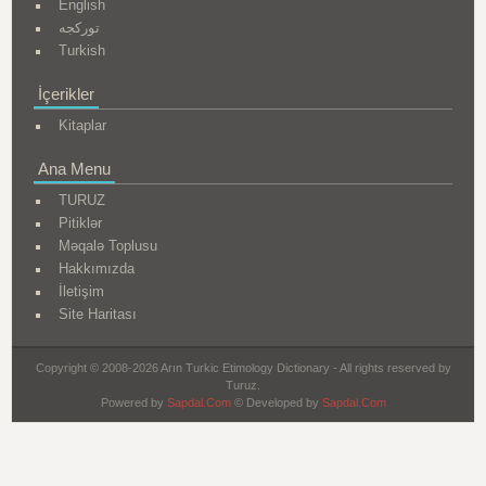
English
تورکجه
Turkish
İçerikler
Kitaplar
Ana Menu
TURUZ
Pitiklər
Məqalə Toplusu
Hakkımızda
İletişim
Site Haritası
Copyright © 2008-2026 Arın Turkic Etimology Dictionary - All rights reserved by
Turuz.
Powered by
Sapdal.Com
© Developed by
Sapdal.Com