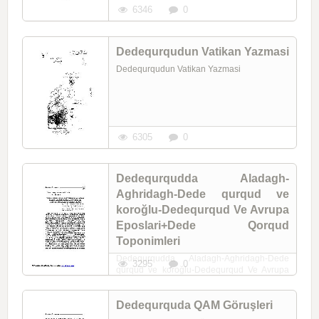
6346
0
Dedequrqudun Vatikan Yazmasi
Dedequrqudun Vatikan Yazmasi
6305
0
Dedequrqudda Aladagh-
Aghridagh-Dede qurqud ve
koroğlu-Dedequrqud Ve Avrupa
Eposlari+Dede Qorqud
Toponimleri
Dedequrqudda Aladagh-Aghridagh-Dede
3295
0
qurqud ve koroğlu-Dedequrqud Ve Avrupa
Eposlari
Dedequrquda QAM Göruşleri