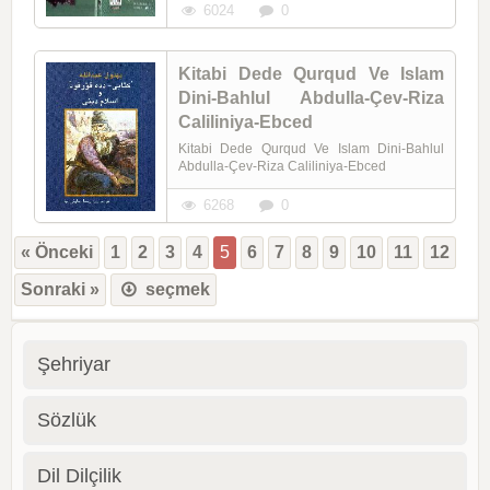
6024
0
Kitabi Dede Qurqud Ve Islam
Dini-Bahlul Abdulla-Çev-Riza
Caliliniya-Ebced
Kitabi Dede Qurqud Ve Islam Dini-Bahlul
Abdulla-Çev-Riza Caliliniya-Ebced
6268
0
« Önceki
1
2
3
4
5
6
7
8
9
10
11
12
Sonraki »
seçmek
Şehriyar
Sözlük
Dil Dilçilik