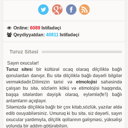
Online
:
6089
Istifadəçi
Qeydiyyatdan
:
40811
Istifadəçi
Turuz Sitəsi
Sayın oxucular!
Turuz sites
i bir kültürəl ocaq olaraq dilçiliklə bağlı
qonulardan danışır. Bu sitə dilçiliklə bağlı dəyərli bilgilər
verməkdədir.Dilimizin tarixi və
etmolojisi
sahəsində
çalışan bu sitə, sözlərin kökü və etimolojisi haqqında,
başqa sitələrdən dəyişik olaraq, eyləmlə(fe'l) bağlı
anlamların açıqlayır.
Sitəmizdə dilçiliklə bağlı bir çox kitab,sözlük, yazılar əldə
edib oxuyabilərsiniz. Umuruq ki bu sitə, siz dəyərli, sayın
oxucular yardımıyla, dilçilik qollarının gəlişməsi, yüksəlişi
yolunda bir addım götürəbilsin.