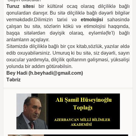
Turuz sites
i bir kültürəl ocaq olaraq dilçiliklə bağlı
qonulardan danışır. Bu sitə dilçiliklə bağlı dəyərli bilgilər
verməkdədir.Dilimizin tarixi və
etmolojisi
sahəsində
çalışan bu sitə, sözlərin kökü və etimolojisi haqqında,
başqa sitələrdən dəyişik olaraq, eyləmlə(fe'l) bağlı
anlamların açıqlayır.
Sitəmizdə dilçiliklə bağlı bir çox kitab,sözlük, yazılar əldə
edib oxuyabilərsiniz. Umuruq ki bu sitə, siz dəyərli, sayın
oxucular yardımıyla, dilçilik qollarının gəlişməsi, yüksəlişi
yolunda bir addım götürəbilsin.
Bey Hadi (
h.beyhadi@gmail.com
)
Təbriz