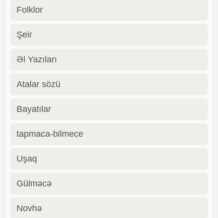
Folklor
Şeir
Əl Yazıları
Atalar sözü
Bayatılar
tapmaca-bilmece
Uşaq
Gülməcə
Novhə