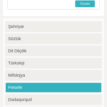
Şehriyar
Sözlük
Dil Dilçilik
Türkoloji
Mifolojya
Felsefe
Dədəqurqud