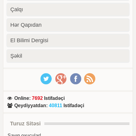
Çalqı
Hər Qapıdan
El Bilimi Dergisi
Şəkil
Online
:
7692
Istifadəçi
Qeydiyyatdan
:
40811
Istifadəçi
Turuz Sitəsi
Sayın oxucular!