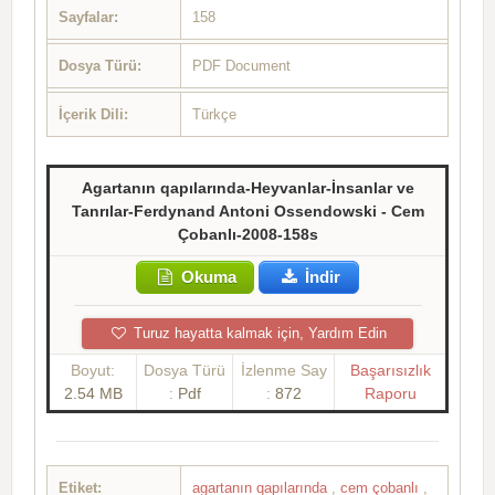
Sayfalar:
158
Dosya Türü:
PDF Document
İçerik Dili:
Türkçe
Agartanın qapılarında-Heyvanlar-İnsanlar ve
Tanrılar-Ferdynand Antoni Ossendowski - Cem
Çobanlı-2008-158s
Okuma
İndir
Turuz hayatta kalmak için, Yardım Edin
Boyut:
Dosya Türü
İzlenme Say
Başarısızlık
2.54 MB
:
Pdf
:
872
Raporu
Etiket:
agartanın qapılarında
,
cem çobanlı
,