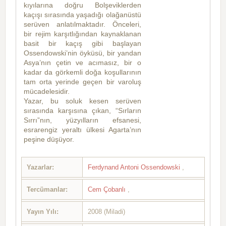
kıyılarına doğru Bolşeviklerden
kaçışı sırasında yaşadığı olağanüstü
serüven anlatılmaktadır. Önceleri,
bir rejim karşıtlığından kaynaklanan
basit bir kaçış gibi başlayan
Ossendowski’nin öyküsü, bir yandan
Asya’nın çetin ve acımasız, bir o
kadar da görkemli doğa koşullarının
tam orta yerinde geçen bir varoluş
mücadelesidir.
Yazar, bu soluk kesen serüven
sırasında karşısına çıkan, “Sırların
Sırrı”nın, yüzyılların efsanesi,
esrarengiz yeraltı ülkesi Agarta’nın
peşine düşüyor.
Yazarlar:
Ferdynand Antoni Ossendowski
,
Tercümanlar:
Cem Çobanlı
,
Yayın Yılı:
2008 (Miladi)