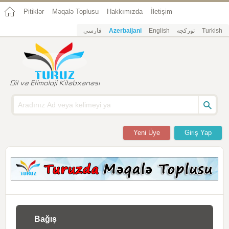
Pitiklər
Məqalə Toplusu
Hakkımızda
İletişim
فارسی
Azerbaijani
English
تورکجه
Turkish
Yeni Üye
Giriş Yap
Bağış