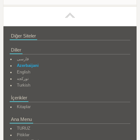
Diğer Siteler
Diller
فارسی
Azerbaijani
English
تورکجه
Turkish
İçerikler
Kitaplar
Ana Menu
TURUZ
Pitiklər