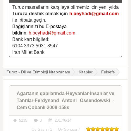
Turuz masraflarını karşılaya bilmemiz için yeni yılda
Turuza destek olmak için
h.beyhadi@gmail.com
ile irtibata geçin.
Bağışlarınızı bu E-postaya
bildirin:
h.beyhadi@gmail.com
Bank kart bilgileri:
6104 3373 5031 8547
Iran Millet Bank
Turuz - Dil və Etimoloji kitabxanası
Kitaplar
Felsefe
Agartanın qapılarında-Heyvanlar-İnsanlar ve
Tanrılar-Ferdynand Antoni Ossendowski -
Cem Çobanlı-2008-158s
5235
0
2017/6/14
Oy Sayısı
1
Oy Sonucu
7