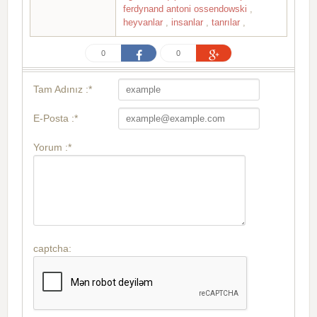
ferdynand antoni ossendowski
,
heyvanlar
,
insanlar
,
tanrılar
,
0
0
Tam Adınız :*
E-Posta :*
Yorum :*
captcha: