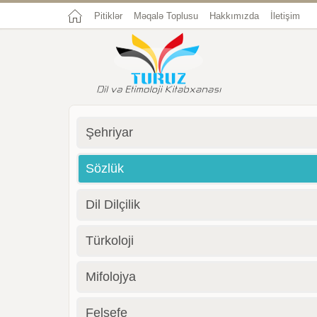
Pitiklər
Məqalə Toplusu
Hakkımızda
İletişim
Şehriyar
Sözlük
Dil Dilçilik
Türkoloji
Mifolojya
Felsefe