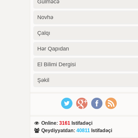
Gülməcə
Novhə
Çalqı
Hər Qapıdan
El Bilimi Dergisi
Şəkil
Online
:
3161
Istifadəçi
Qeydiyyatdan
:
40811
Istifadəçi