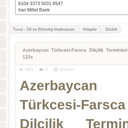
6104 3373 5031 8547
Iran Millet Bank
Turuz - Dil və Etimoloji kitabxanası
Kitaplar
Sözlük
Azerbaycan Türkcesi-Farsca Dilçilik Terminle
122s
4924
0
2018/6/4
Azerbaycan
Türkcesi-Farsca
Dilçilik Termin