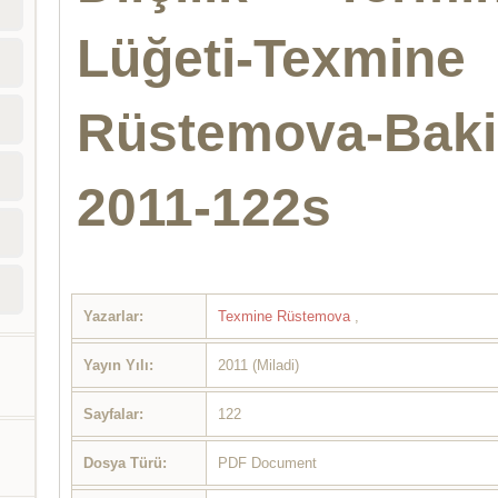
Lüğeti-Texmine
Rüstemova-Baki
2011-122s
Yazarlar:
Texmine Rüstemova
,
Yayın Yılı:
2011 (Miladi)
Sayfalar:
122
Dosya Türü:
PDF Document