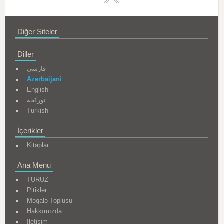
Diğer Siteler
Diller
فارسی
Azerbaijani
English
تورکجه
Turkish
İçerikler
Kitaplar
Ana Menu
TURUZ
Pitiklər
Məqalə Toplusu
Hakkımızda
İletişim