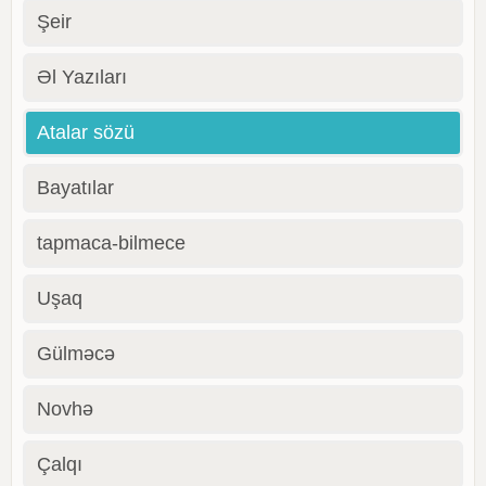
Şeir
Əl Yazıları
Atalar sözü
Bayatılar
tapmaca-bilmece
Uşaq
Gülməcə
Novhə
Çalqı