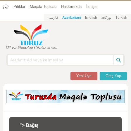
Pitiklər
Məqalə Toplusu
Hakkımızda
İletişim
فارسی
Azerbaijani
English
تورکجه
Turkish
Yeni Üye
Giriş Yap
"> Bağış