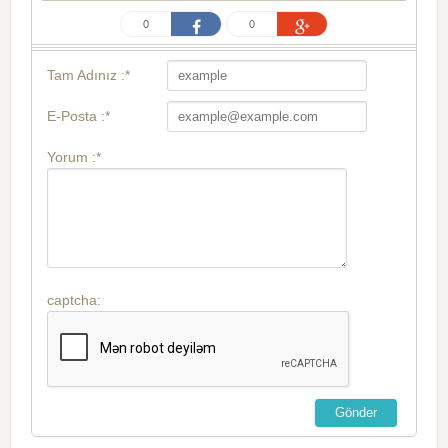
0
0
Tam Adınız :*
E-Posta :*
Yorum :*
captcha: