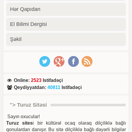
Hər Qapıdan
El Bilimi Dergisi
Şəkil
Online
:
2523
Istifadəçi
Qeydiyyatdan
:
40811
Istifadəçi
"> Turuz Sitəsi
Sayın oxucular!
Turuz sites
i bir kültürəl ocaq olaraq dilçiliklə bağlı
qonulardan danışır. Bu sitə dilçiliklə bağlı dəyərli bilgilər