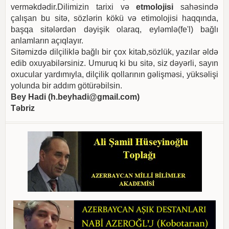
verməkdədir.Dilimizin tarixi və
etmolojisi
sahəsində
çalışan bu sitə, sözlərin kökü və etimolojisi haqqında,
başqa sitələrdən dəyişik olaraq, eyləmlə(fe'l) bağlı
anlamların açıqlayır.
Sitəmizdə dilçiliklə bağlı bir çox kitab,sözlük, yazılar əldə
edib oxuyabilərsiniz. Umuruq ki bu sitə, siz dəyərli, sayın
oxucular yardımıyla, dilçilik qollarının gəlişməsi, yüksəlişi
yolunda bir addım götürəbilsin.
Bey Hadi (
h.beyhadi@gmail.com
)
Təbriz