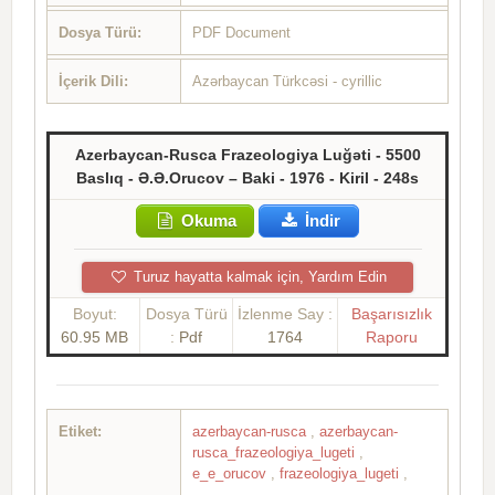
Dosya Türü:
PDF Document
İçerik Dili:
Azərbaycan Türkcəsi - cyrillic
Azerbaycan-Rusca Frazeologiya Luğəti - 5500
Baslıq - Ə.Ə.Orucov – Baki - 1976 - Kiril - 248s
Okuma
İndir
Turuz hayatta kalmak için, Yardım Edin
Boyut:
Dosya Türü
İzlenme Say :
Başarısızlık
60.95 MB
:
Pdf
1764
Raporu
Etiket:
azerbaycan-rusca
,
azerbaycan-
rusca_frazeologiya_lugeti
,
e_e_orucov
,
frazeologiya_lugeti
,