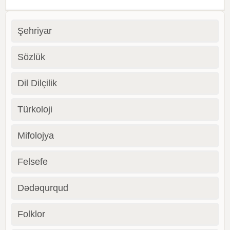
Şehriyar
Sözlük
Dil Dilçilik
Türkoloji
Mifolojya
Felsefe
Dədəqurqud
Folklor