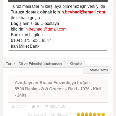
Turuz masraflarını karşılaya bilmemiz için yeni yılda
Turuza destek olmak için
h.beyhadi@gmail.com
ile irtibata geçin.
Bağışlarınızı bu E-postaya
bildirin:
h.beyhadi@gmail.com
Bank kart bilgileri:
6104 3373 5031 8547
Iran Millet Bank
Turuz - Dil və Etimoloji kitabxanası
Kitaplar
Atalar sözü
Azerbaycan-Rusca Frazeolojya Luğəti -
5500 Baslıq - Ə.Ə.Orucov – Baki - 1976 - Kiril
- 248s
14077
0
2018/4/15
Oy Sayısı
1
Oy Sonucu
7