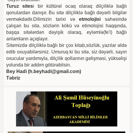
Turuz sites
i bir kültürəl ocaq olaraq dilçiliklə bağlı
qonulardan danışır. Bu sitə dilçiliklə bağlı dəyərli bilgilər
verməkdədir.Dilimizin tarixi və
etmolojisi
sahəsində
çalışan bu sitə, sözlərin kökü və etimolojisi haqqında,
başqa sitələrdən dəyişik olaraq, eyləmlə(fe'l) bağlı
anlamların açıqlayır.
Sitəmizdə dilçiliklə bağlı bir çox kitab,sözlük, yazılar əldə
edib oxuyabilərsiniz. Umuruq ki bu sitə, siz dəyərli, sayın
oxucular yardımıyla, dilçilik qollarının gəlişməsi, yüksəlişi
yolunda bir addım götürəbilsin.
Bey Hadi (
h.beyhadi@gmail.com
)
Təbriz