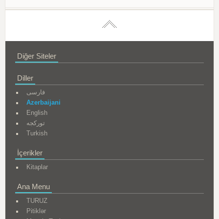
Diğer Siteler
Diller
فارسی
Azerbaijani
English
تورکجه
Turkish
İçerikler
Kitaplar
Ana Menu
TURUZ
Pitiklər