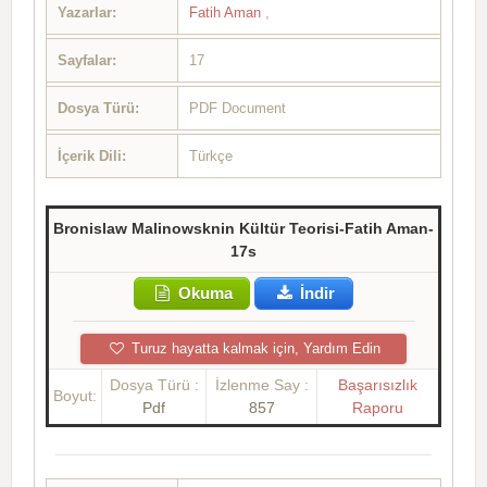
Yazarlar:
Fatih Aman
,
Sayfalar:
17
Dosya Türü:
PDF Document
İçerik Dili:
Türkçe
Bronislaw Malinowsknin Kültür Teorisi-Fatih Aman-
17s
Okuma
İndir
Turuz hayatta kalmak için, Yardım Edin
Dosya Türü :
İzlenme Say :
Başarısızlık
Boyut:
Pdf
857
Raporu