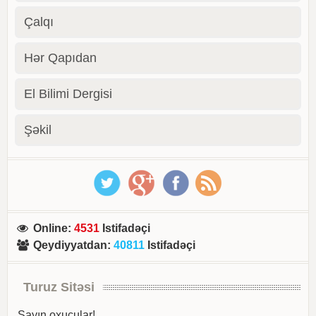
Çalqı
Hər Qapıdan
El Bilimi Dergisi
Şəkil
Online
:
4531
Istifadəçi
Qeydiyyatdan
:
40811
Istifadəçi
Turuz Sitəsi
Sayın oxucular!