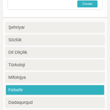
Şehriyar
Sözlük
Dil Dilçilik
Türkoloji
Mifolojya
Felsefe
Dədəqurqud