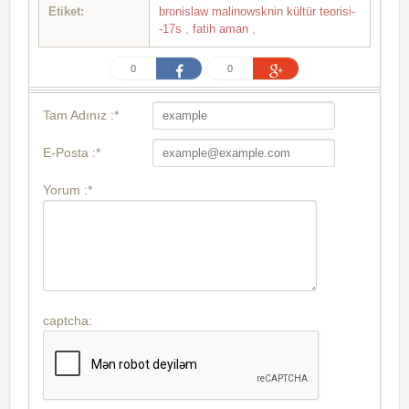
Etiket:
bronislaw malinowsknin kültür teorisi-
-17s
,
fatih aman
,
0
0
Tam Adınız :*
E-Posta :*
Yorum :*
captcha: