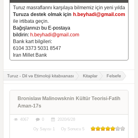
Turuz masraflarını karşılaya bilmemiz için yeni yılda
Turuza destek olmak için
h.beyhadi@gmail.com
ile irtibata geçin.
Bağışlarınızı bu E-postaya
bildirin:
h.beyhadi@gmail.com
Bank kart bilgileri:
6104 3373 5031 8547
Iran Millet Bank
Turuz - Dil və Etimoloji kitabxanası
Kitaplar
Felsefe
Bronislaw Malinowsknin Kültür Teorisi-Fatih
Aman-17s
4067
0
2020/6/28
Oy Sayısı
1
Oy Sonucu
5