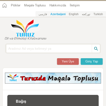
Pitiklər
Məqalə Toplusu
Hakkımızda
İletişim
فارسی
Azerbaijani
English
تورکجه
Turkish
Yeni Üye
Giriş Yap
Bağış