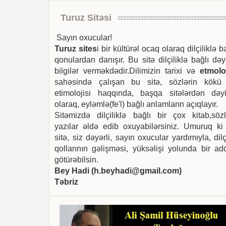
Turuz Sitəsi
Sayın oxucular!
Turuz sites
i bir kültürəl ocaq olaraq dilçiliklə b
qonulardan danışır. Bu sitə dilçiliklə bağlı dəy
bilgilər verməkdədir.Dilimizin tarixi və
etmoloj
sahəsində çalışan bu sitə, sözlərin kökü
etimolojisi haqqında, başqa sitələrdən dəyi
olaraq, eyləmlə(fe'l) bağlı anlamların açıqlayır.
Sitəmizdə dilçiliklə bağlı bir çox kitab,sözl
yazılar əldə edib oxuyabilərsiniz. Umuruq ki
sitə, siz dəyərli, sayın oxucular yardımıyla, dilç
qollarının gəlişməsi, yüksəlişi yolunda bir ad
götürəbilsin.
Bey Hadi (
h.beyhadi@gmail.com
)
Təbriz