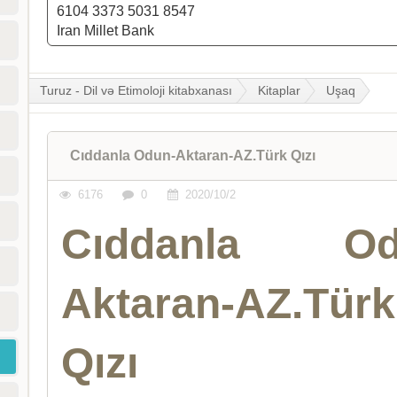
6104 3373 5031 8547
Iran Millet Bank
Turuz - Dil və Etimoloji kitabxanası
Kitaplar
Uşaq
Cıddanla Odun-Aktaran-AZ.Türk Qızı
6176
0
2020/10/2
Cıddanla Od
Aktaran-AZ.Türk
Qızı