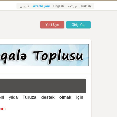
فارسی
Azerbaijani
English
تورکجه
Turkish
Yeni Üye
Giriş Yap
yeni yılda
Turuza destek olmak için
com