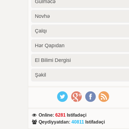
Gülməcə
Novhə
Çalqı
Hər Qapıdan
El Bilimi Dergisi
Şəkil
Online
:
6281
Istifadəçi
Qeydiyyatdan
:
40811
Istifadəçi