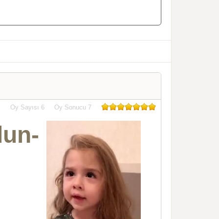
Oy Sayısı
6
Oy Sonucu
7
un-