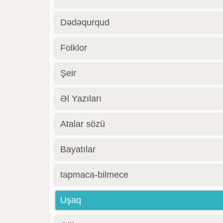
Dədəqurqud
Folklor
Şeir
Əl Yazıları
Atalar sözü
Bayatılar
tapmaca-bilmece
Uşaq