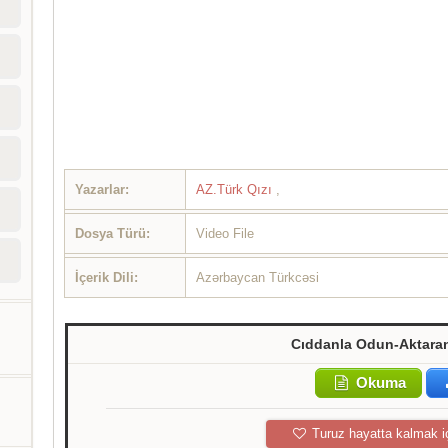
Yazarlar:
AZ.Türk Qızı
,
Dosya Türü:
Video File
İçerik Dili:
Azərbaycan Türkcəsi
Cıddanla Odun-Aktaran
Okuma
Turuz hayatta kalmak i