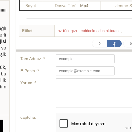
Boyut:
Dosya Türü :
Mp4
İzlenme S
ağlı
Etiket:
az.türk qızı
,
cıddanla odun-aktaran-
,
ərli
isi
0
0
 və
şik
Tam Adınız :*
ük,
E-Posta :*
 bu
ilik
Yorum :*
dım
captcha: