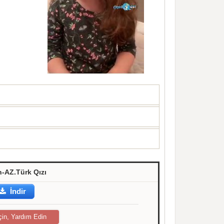
-AZ.Türk Qızı
İndir
çin, Yardım Edin