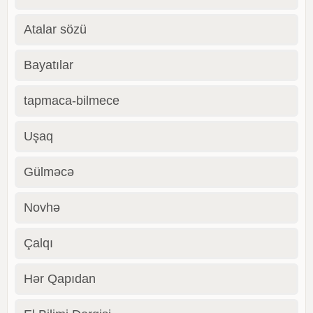
Atalar sözü
Bayatılar
tapmaca-bilmece
Uşaq
Gülməcə
Novhə
Çalqı
Hər Qapıdan