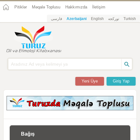
Pitiklər
Məqalə Toplusu
Hakkımızda
İletişim
فارسی
Azerbaijani
English
تورکجه
Turkish
Yeni Üye
Giriş Yap
Bağış