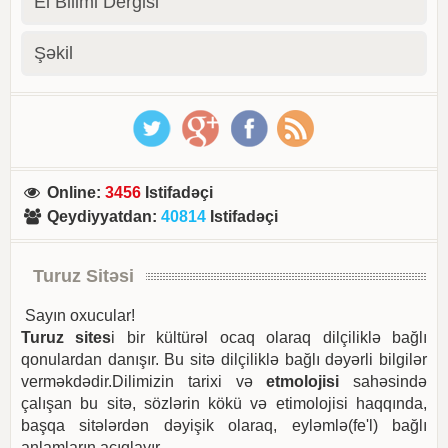
El Bilimi Dergisi
Şəkil
Online
:
3456
Istifadəçi
Qeydiyyatdan
:
40814
Istifadəçi
Turuz Sitəsi
Sayın oxucular!
Turuz sites
i bir kültürəl ocaq olaraq dilçiliklə bağlı
qonulardan danışır. Bu sitə dilçiliklə bağlı dəyərli bilgilər
verməkdədir.Dilimizin tarixi və
etmolojisi
sahəsində
çalışan bu sitə, sözlərin kökü və etimolojisi haqqında,
başqa sitələrdən dəyişik olaraq, eyləmlə(fe'l) bağlı
anlamların açıqlayır.