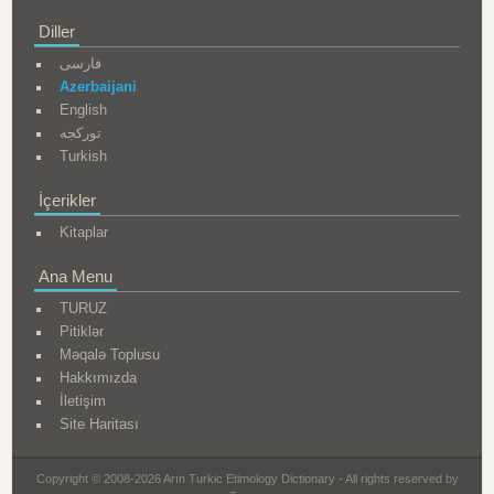
Diller
فارسی
Azerbaijani
English
تورکجه
Turkish
İçerikler
Kitaplar
Ana Menu
TURUZ
Pitiklər
Məqalə Toplusu
Hakkımızda
İletişim
Site Haritası
Copyright © 2008-2026 Arın Turkic Etimology Dictionary - All rights reserved by