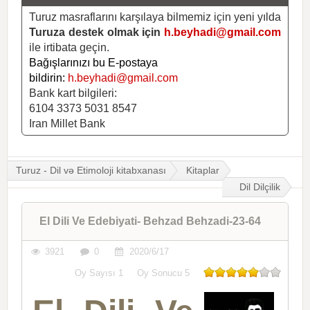
Turuz masraflarını karşılaya bilmemiz için yeni yılda
Turuza destek olmak için
h.beyhadi@gmail.com
ile irtibata geçin.
Bağışlarınızı bu E-postaya
bildirin:
h.beyhadi@gmail.com
Bank kart bilgileri:
6104 3373 5031 8547
Iran Millet Bank
Turuz - Dil və Etimoloji kitabxanası
Kitaplar
Dil Dilçilik
El Dili Ve Edebiyati- Behzad Behzadi-23-64
3921
0
2020/6/17
Oy Sayısı
1
Oy Sonucu
5