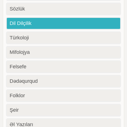
Sözlük
Dil Dilçilik
Türkoloji
Mifolojya
Felsefe
Dədəqurqud
Folklor
Şeir
Əl Yazıları