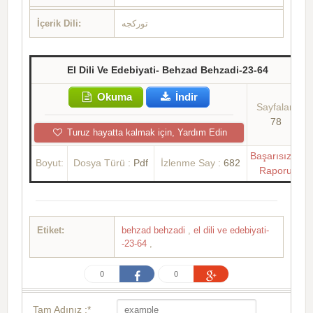
İçerik Dili:
تورکجه
El Dili Ve Edebiyati- Behzad Behzadi-23-64
Okuma
İndir
Sayfalar:
78
Turuz hayatta kalmak için, Yardım Edin
Başarısızlık
Boyut:
Dosya Türü :
Pdf
İzlenme Say :
682
Raporu
Etiket:
behzad behzadi
,
el dili ve edebiyati-
-23-64
,
0
0
Tam Adınız :*