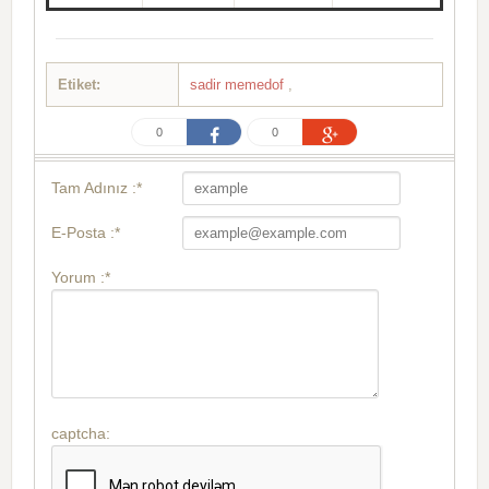
Etiket:
sadir memedof
,
0
0
Tam Adınız :*
E-Posta :*
Yorum :*
captcha: