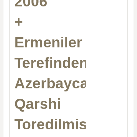
2006
+
Ermeniler
Terefinden
Azerbaycanlilara
Qarshi
Toredilmish