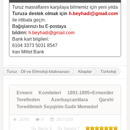
Turuz masraflarını karşılaya bilmemiz için yeni yılda
Turuza destek olmak için
h.beyhadi@gmail.com
ile irtibata geçin.
Bağışlarınızı bu E-postaya
bildirin:
h.beyhadi@gmail.com
Bank kart bilgileri:
6104 3373 5031 8547
Iran Millet Bank
Turuz - Dil və Etimoloji kitabxanası
Kitaplar
Türkoloji
Ermeni Komiteleri 1891-1895+Ermeniler
Terefinden Azerbaycanlilara Qarshi
Toredilmish Soyqirim-Sadir Memedof
15703
0
2017/1/19
Oy Sayısı
1
Oy Sonucu
7