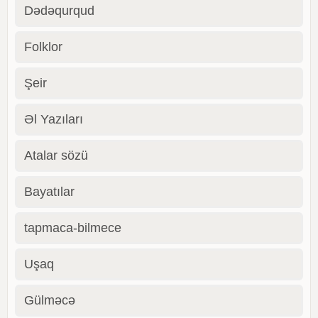
Dədəqurqud
Folklor
Şeir
Əl Yazıları
Atalar sözü
Bayatılar
tapmaca-bilmece
Uşaq
Gülməcə