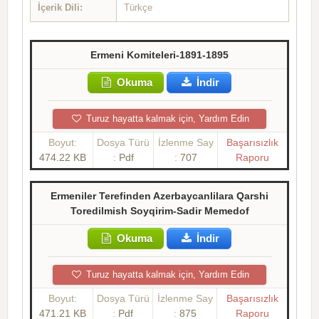
İçerik Dili:
Türkçe
Ermeni Komiteleri-1891-1895
Okuma
İndir
Turuz hayatta kalmak için, Yardım Edin
Boyut:
Dosya Türü
İzlenme Say
Başarısızlık
474.22 KB
:
Pdf
:
707
Raporu
Ermeniler Terefinden Azerbaycanlilara Qarshi
Toredilmish Soyqirim-Sadir Memedof
Okuma
İndir
Turuz hayatta kalmak için, Yardım Edin
Boyut:
Dosya Türü
İzlenme Say
Başarısızlık
471.21 KB
:
Pdf
:
875
Raporu