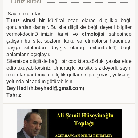
Turuz Sitəsi
Sayın oxucular!
Turuz sites
i bir kültürəl ocaq olaraq dilçiliklə bağlı
qonulardan danışır. Bu sitə dilçiliklə bağlı dəyərli bilgilər
verməkdədir.Dilimizin tarixi və
etmolojisi
sahəsində
çalışan bu sitə, sözlərin kökü və etimolojisi haqqında,
başqa sitələrdən dəyişik olaraq, eyləmlə(fe'l) bağlı
anlamların açıqlayır.
Sitəmizdə dilçiliklə bağlı bir çox kitab,sözlük, yazılar əldə
edib oxuyabilərsiniz. Umuruq ki bu sitə, siz dəyərli, sayın
oxucular yardımıyla, dilçilik qollarının gəlişməsi, yüksəlişi
yolunda bir addım götürəbilsin.
Bey Hadi (
h.beyhadi@gmail.com
)
Təbriz