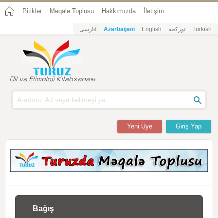
Pitiklər
Məqalə Toplusu
Hakkımızda
İletişim
فارسی
Azerbaijani
English
تورکجه
Turkish
Yeni Üye
Giriş Yap
Bağış