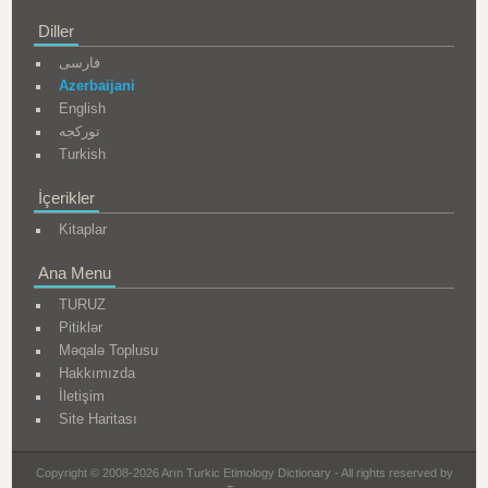
Diller
فارسی
Azerbaijani
English
تورکجه
Turkish
İçerikler
Kitaplar
Ana Menu
TURUZ
Pitiklər
Məqalə Toplusu
Hakkımızda
İletişim
Site Haritası
Copyright © 2008-2026 Arın Turkic Etimology Dictionary - All rights reserved by