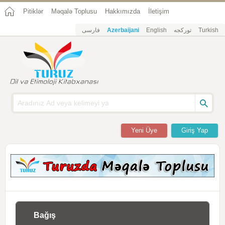
Pitiklər
Məqalə Toplusu
Hakkımızda
İletişim
فارسی
Azerbaijani
English
تورکجه
Turkish
Yeni Üye
Giriş Yap
Bağış