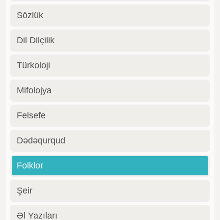
Sözlük
Dil Dilçilik
Türkoloji
Mifolojya
Felsefe
Dədəqurqud
Folklor
Şeir
Əl Yazıları