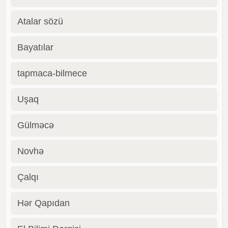
Atalar sözü
Bayatılar
tapmaca-bilmece
Uşaq
Gülməcə
Novhə
Çalqı
Hər Qapıdan