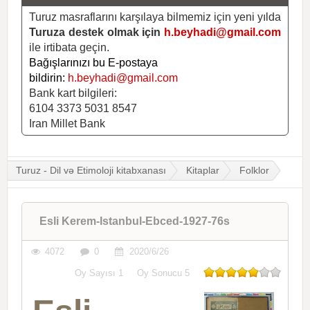
Turuz masraflarını karşılaya bilmemiz için yeni yılda
Turuza destek olmak için
h.beyhadi@gmail.com
ile irtibata geçin.
Bağışlarınızı bu E-postaya
bildirin:
h.beyhadi@gmail.com
Bank kart bilgileri:
6104 3373 5031 8547
Iran Millet Bank
Turuz - Dil və Etimoloji kitabxanası
Kitaplar
Folklor
Esli Kerem-Istanbul-Ebced-1927-76s
4072
0
2020/6/26
Oy Sayısı
1
Oy Sonucu
5