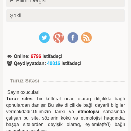
El Bilimi Dergisi
Şəkil
Online
:
6796
Istifadəçi
Qeydiyyatdan
:
40816
Istifadəçi
Turuz Sitəsi
Sayın oxucular!
Turuz sites
i bir kültürəl ocaq olaraq dilçiliklə bağlı
qonulardan danışır. Bu sitə dilçiliklə bağlı dəyərli bilgilər
verməkdədir.Dilimizin tarixi və
etmolojisi
sahəsində
çalışan bu sitə, sözlərin kökü və etimolojisi haqqında,
başqa sitələrdən dəyişik olaraq, eyləmlə(fe'l) bağlı
anlamların açıqlayır.