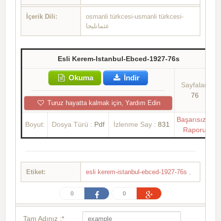
İçerik Dili:
osmanli türkcesi-usmanli türkcesi-
عثمانلیجا
Esli Kerem-Istanbul-Ebced-1927-76s
Okuma
İndir
Sayfalar:
76
Turuz hayatta kalmak için, Yardım Edin
Başarısızlık
Boyut:
Dosya Türü :
Pdf
İzlenme Say :
831
Raporu
Etiket:
esli kerem-istanbul-ebced-1927-76s
,
0
0
Tam Adınız :*