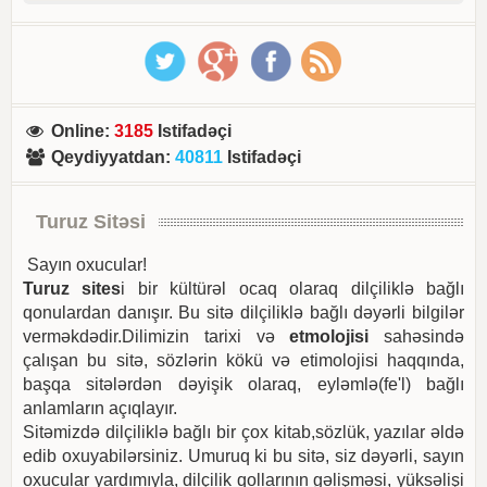
Online
:
3185
Istifadəçi
Qeydiyyatdan
:
40811
Istifadəçi
Turuz Sitəsi
Sayın oxucular!
Turuz sites
i bir kültürəl ocaq olaraq dilçiliklə bağlı
qonulardan danışır. Bu sitə dilçiliklə bağlı dəyərli bilgilər
verməkdədir.Dilimizin tarixi və
etmolojisi
sahəsində
çalışan bu sitə, sözlərin kökü və etimolojisi haqqında,
başqa sitələrdən dəyişik olaraq, eyləmlə(fe'l) bağlı
anlamların açıqlayır.
Sitəmizdə dilçiliklə bağlı bir çox kitab,sözlük, yazılar əldə
edib oxuyabilərsiniz. Umuruq ki bu sitə, siz dəyərli, sayın
oxucular yardımıyla, dilçilik qollarının gəlişməsi, yüksəlişi