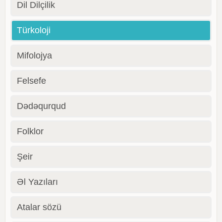
Dil Dilçilik
Türkoloji
Mifolojya
Felsefe
Dədəqurqud
Folklor
Şeir
Əl Yazıları
Atalar sözü