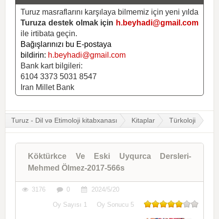
Turuz masraflarını karşılaya bilmemiz için yeni yılda
Turuza destek olmak için
h.beyhadi@gmail.com
ile irtibata geçin.
Bağışlarınızı bu E-postaya
bildirin:
h.beyhadi@gmail.com
Bank kart bilgileri:
6104 3373 5031 8547
Iran Millet Bank
Turuz - Dil və Etimoloji kitabxanası
Kitaplar
Türkoloji
Köktürkce Ve Eski Uyqurca Dersleri-
Mehmed Ölmez-2017-566s
3176
0
2024/5/20
Oy Sayısı
1
Oy Sonucu
5