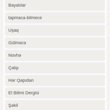
Bayatılar
tapmaca-bilmece
Uşaq
Gülməcə
Novhə
Çalqı
Hər Qapıdan
El Bilimi Dergisi
Şəkil