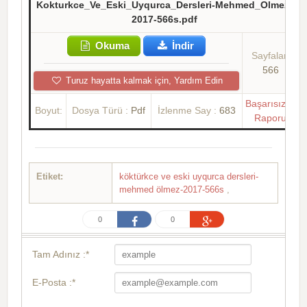
Kokturkce_Ve_Eski_Uyqurca_Dersleri-Mehmed_Olmez-
2017-566s.pdf
Okuma
İndir
Sayfalar:
566
Turuz hayatta kalmak için, Yardım Edin
Başarısızlık
Boyut:
Dosya Türü :
Pdf
İzlenme Say :
683
Raporu
Etiket:
köktürkce ve eski uyqurca dersleri-
mehmed ölmez-2017-566s
,
0
0
Tam Adınız :*
E-Posta :*