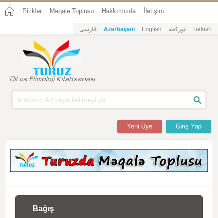
Pitiklər
Məqalə Toplusu
Hakkımızda
İletişim
فارسی
Azerbaijani
English
تورکجه
Turkish
Yeni Üye
Giriş Yap
Bağış