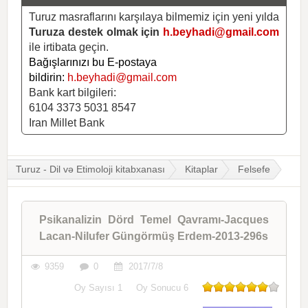
Turuz masraflarını karşılaya bilmemiz için yeni yılda
Turuza destek olmak için
h.beyhadi@gmail.com
ile irtibata geçin.
Bağışlarınızı bu E-postaya
bildirin:
h.beyhadi@gmail.com
Bank kart bilgileri:
6104 3373 5031 8547
Iran Millet Bank
Turuz - Dil və Etimoloji kitabxanası
Kitaplar
Felsefe
Psikanalizin Dörd Temel Qavramı-Jacques
Lacan-Nilufer Güngörmüş Erdem-2013-296s
9359
0
2017/7/8
Oy Sayısı
1
Oy Sonucu
6