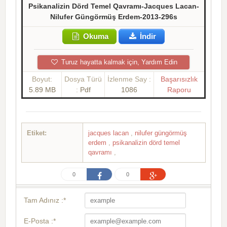
Psikanalizin Dörd Temel Qavramı-Jacques Lacan-
Nilufer Güngörmüş Erdem-2013-296s
Okuma
İndir
Turuz hayatta kalmak için, Yardım Edin
Boyut:
Dosya Türü
İzlenme Say :
Başarısızlık
5.89 MB
:
Pdf
1086
Raporu
Etiket:
jacques lacan
,
nilufer güngörmüş
erdem
,
psikanalizin dörd temel
qavramı
,
0
0
Tam Adınız :*
E-Posta :*