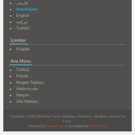
فارسی
Azerbaijani
English
تورکجه
Turkish
İçerikler
Kitaplar
Ana Menu
TURUZ
Pitiklər
Məqalə Toplusu
Hakkımızda
İletişim
Site Haritası
Copyright © 2008-2026 Arın Turkic Etimology Dictionary - All rights reserved by
Turuz.
Powered by
Sapdal.Com
© Developed by
Sapdal.Com