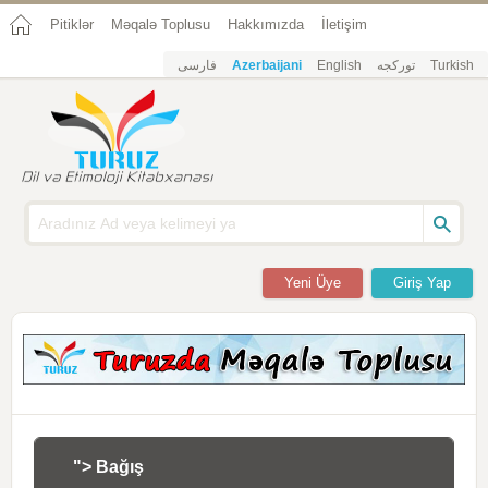
Pitiklər
Məqalə Toplusu
Hakkımızda
İletişim
فارسی
Azerbaijani
English
تورکجه
Turkish
Yeni Üye
Giriş Yap
"> Bağış