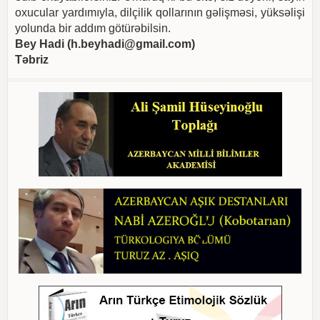
oxucular yardımıyla, dilçilik qollarının gəlişməsi, yüksəlişi
yolunda bir addım götürəbilsin.
Bey Hadi (
h.beyhadi@gmail.com
)
Təbriz