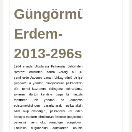
Güngörmüş
Erdem-
2013-296s
1964 yılında Uluslarası Psikanaliz Birliği’nden
"aforoz" edildikten sonra verdiği bu ilk
seminerde Jacques Lacan, birkaç yönlü bir işe
girişiyor: Bir yandan, dinleyicilerine psikanalizin
dört temel kavramını (bilinçdışı, tekrarlama,
aktarım, dürtü) kendine özgü bir tarzda
tanıtırken, bir yandan da dönemin
epistemolojisinden yararlanarak psikanalizin
bilim olup olmadığını, psikanalizi var eden
özneyle modern bilimi kuran öznenin (cogito'nun
öznesinin) aynı olup olmadığını sorguluyor.
Freud’un düşüncesini açımlarken onunla