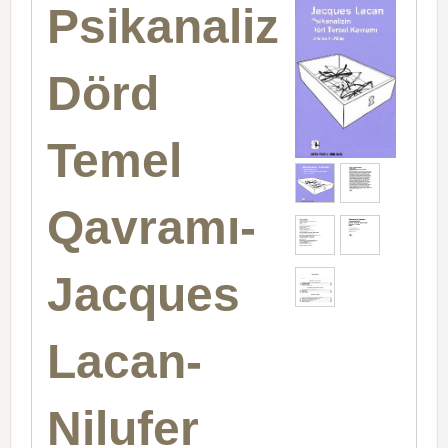
Psikanalizin
Dörd
Temel
Qavramı-
Jacques
Lacan-
Nilufer