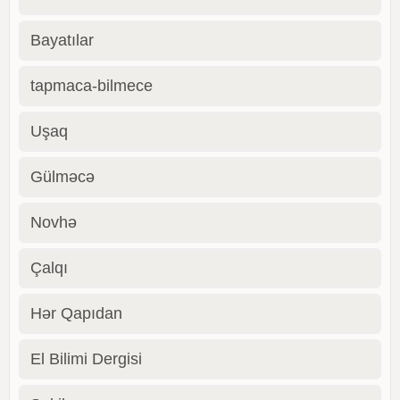
Bayatılar
tapmaca-bilmece
Uşaq
Gülməcə
Novhə
Çalqı
Hər Qapıdan
El Bilimi Dergisi