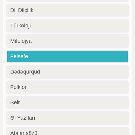
Dil Dilçilik
Türkoloji
Mifolojya
Felsefe
Dədəqurqud
Folklor
Şeir
Əl Yazıları
Atalar sözü