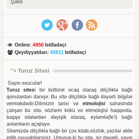
Şəkil
Online
:
4950
Istifadəçi
Qeydiyyatdan
:
40811
Istifadəçi
"> Turuz Sitəsi
Sayın oxucular!
Turuz sites
i bir kültürəl ocaq olaraq dilçiliklə bağlı
qonulardan danışır. Bu sitə dilçiliklə bağlı dəyərli bilgilər
verməkdədir.Dilimizin tarixi və
etmolojisi
sahəsində
çalışan bu sitə, sözlərin kökü və etimolojisi haqqında,
başqa sitələrdən dəyişik olaraq, eyləmlə(fe'l) bağlı
anlamların açıqlayır.
Sitəmizdə dilçiliklə bağlı bir çox kitab,sözlük, yazılar əldə
edib oxuyabilərsiniz. Umuruq ki bu sitə, siz dəyərli, sayın