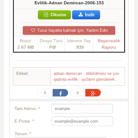
Evlilik-Adnan Demircan-2006-153
Okuma
İndir
Turuz hayatta kalmak için, Yardım Edin
Boyut:
Dosya Türü
İzlenme Say
Başarısızlık
2.67 MB
:
Pdf
:
839
Raporu
Etiket:
adnan demircan
,
öldürülmesi ve çox
qadınla evlilik
,
qızların gömülerek
,
0
0
Tam Adınız :*
E-Posta :*
Yorum :*