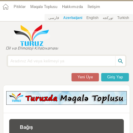
Pitiklər
Məqalə Toplusu
Hakkımızda
İletişim
فارسی
Azerbaijani
English
تورکجه
Turkish
Yeni Üye
Giriş Yap
Bağış