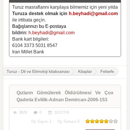
Turuz masraflarını karşılaya bilmemiz için yeni yılda
Turuza destek olmak için
h.beyhadi@gmail.com
ile irtibata geçin.
Bağışlarınızı bu E-postaya
bildirin:
h.beyhadi@gmail.com
Bank kart bilgileri:
6104 3373 5031 8547
Iran Millet Bank
Turuz - Dil və Etimoloji kitabxanası
Kitaplar
Felsefe
Qızların Gömülerek Öldürülmesi Ve Çox
Qadınla Evlilik-Adnan Demircan-2006-153
3829
0
2017/7/8
Oy Sayısı
1
Oy Sonucu
5