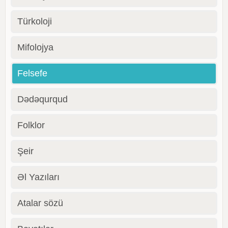
Türkoloji
Mifolojya
Felsefe
Dədəqurqud
Folklor
Şeir
Əl Yazıları
Atalar sözü