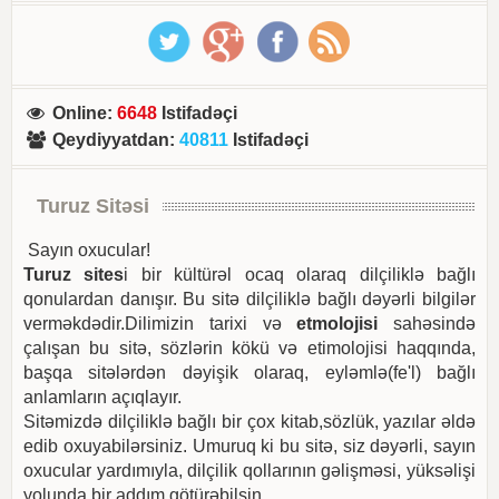
Online
:
6648
Istifadəçi
Qeydiyyatdan
:
40811
Istifadəçi
Turuz Sitəsi
Sayın oxucular!
Turuz sites
i bir kültürəl ocaq olaraq dilçiliklə bağlı
qonulardan danışır. Bu sitə dilçiliklə bağlı dəyərli bilgilər
verməkdədir.Dilimizin tarixi və
etmolojisi
sahəsində
çalışan bu sitə, sözlərin kökü və etimolojisi haqqında,
başqa sitələrdən dəyişik olaraq, eyləmlə(fe'l) bağlı
anlamların açıqlayır.
Sitəmizdə dilçiliklə bağlı bir çox kitab,sözlük, yazılar əldə
edib oxuyabilərsiniz. Umuruq ki bu sitə, siz dəyərli, sayın
oxucular yardımıyla, dilçilik qollarının gəlişməsi, yüksəlişi
yolunda bir addım götürəbilsin.