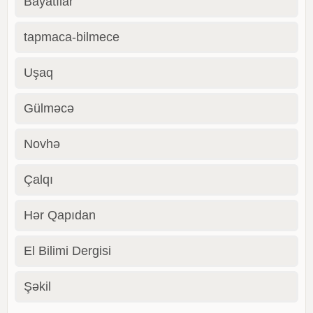
Bayatılar
tapmaca-bilmece
Uşaq
Gülməcə
Novhə
Çalqı
Hər Qapıdan
El Bilimi Dergisi
Şəkil