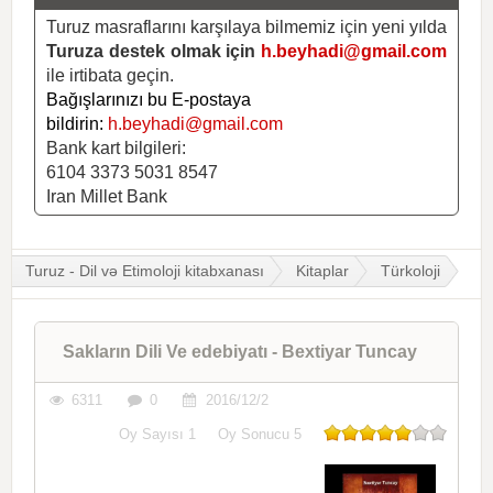
Turuz masraflarını karşılaya bilmemiz için yeni yılda
Turuza destek olmak için
h.beyhadi@gmail.com
ile irtibata geçin.
Bağışlarınızı bu E-postaya
bildirin:
h.beyhadi@gmail.com
Bank kart bilgileri:
6104 3373 5031 8547
Iran Millet Bank
Turuz - Dil və Etimoloji kitabxanası
Kitaplar
Türkoloji
Sakların Dili Ve edebiyatı - Bextiyar Tuncay
6311
0
2016/12/2
Oy Sayısı
1
Oy Sonucu
5