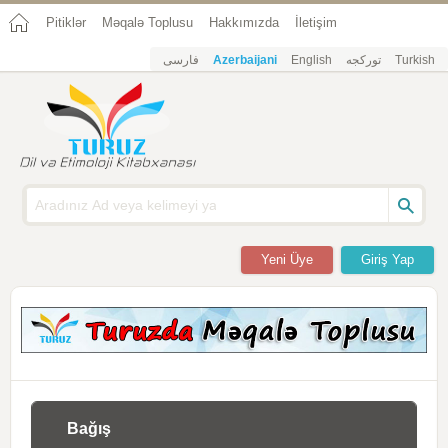
Pitiklər
Məqalə Toplusu
Hakkımızda
İletişim
فارسی
Azerbaijani
English
تورکجه
Turkish
Yeni Üye
Giriş Yap
Bağış