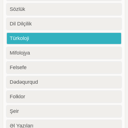
Sözlük
Dil Dilçilik
Türkoloji
Mifolojya
Felsefe
Dədəqurqud
Folklor
Şeir
Əl Yazıları