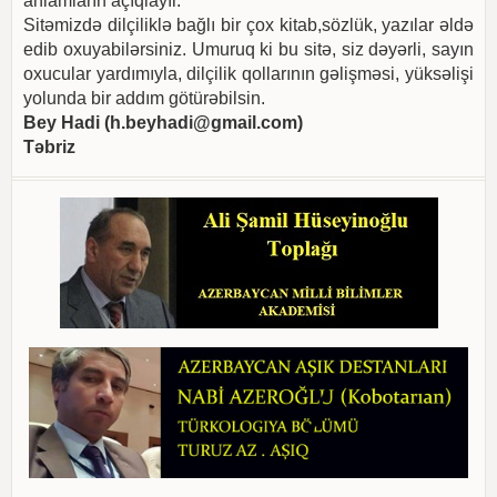
anlamların açıqlayır.
Sitəmizdə dilçiliklə bağlı bir çox kitab,sözlük, yazılar əldə
edib oxuyabilərsiniz. Umuruq ki bu sitə, siz dəyərli, sayın
oxucular yardımıyla, dilçilik qollarının gəlişməsi, yüksəlişi
yolunda bir addım götürəbilsin.
Bey Hadi (
h.beyhadi@gmail.com
)
Təbriz