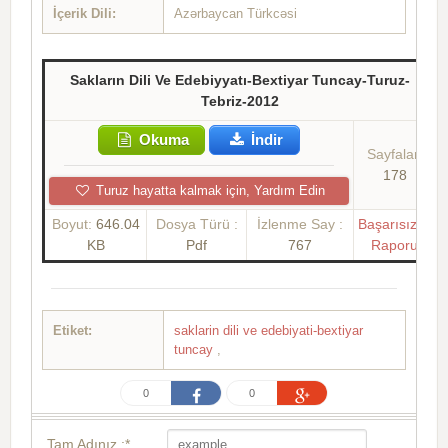
İçerik Dili:
Azərbaycan Türkcəsi
Sakların Dili Ve Edebiyyatı-Bextiyar Tuncay-Turuz-
Tebriz-2012
Okuma
İndir
Sayfalar:
178
Turuz hayatta kalmak için, Yardım Edin
Boyut:
646.04
Dosya Türü :
İzlenme Say :
Başarısızlık
KB
Pdf
767
Raporu
Etiket:
saklarin dili ve edebiyati-bextiyar
tuncay
,
0
0
Tam Adınız :*