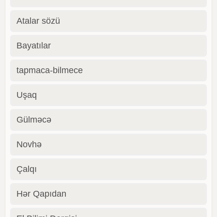
Atalar sözü
Bayatılar
tapmaca-bilmece
Uşaq
Gülməcə
Novhə
Çalqı
Hər Qapıdan