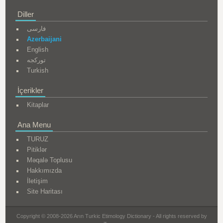
Diller
فارسی
Azerbaijani
English
تورکجه
Turkish
İçerikler
Kitaplar
Ana Menu
TURUZ
Pitiklər
Məqalə Toplusu
Hakkımızda
İletişim
Site Haritası
Copyright © 2008-2026 Arın Turkic Etimology Dictionary - All rights reserved by