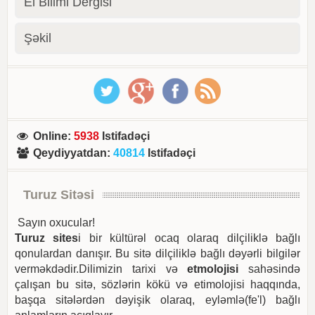
El Bilimi Dergisi
Şəkil
Online
:
5938
Istifadəçi
Qeydiyyatdan
:
40814
Istifadəçi
Turuz Sitəsi
Sayın oxucular!
Turuz sites
i bir kültürəl ocaq olaraq dilçiliklə bağlı
qonulardan danışır. Bu sitə dilçiliklə bağlı dəyərli bilgilər
verməkdədir.Dilimizin tarixi və
etmolojisi
sahəsində
çalışan bu sitə, sözlərin kökü və etimolojisi haqqında,
başqa sitələrdən dəyişik olaraq, eyləmlə(fe'l) bağlı