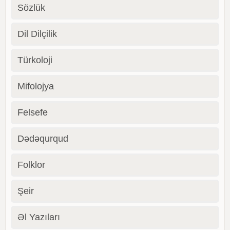
Sözlük
Dil Dilçilik
Türkoloji
Mifolojya
Felsefe
Dədəqurqud
Folklor
Şeir
Əl Yazıları