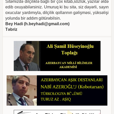
Sitəmizdə dilçiliklə bağlı bir çox kitab,sözlük, yazılar əldə
edib oxuyabilərsiniz. Umuruq ki bu sitə, siz dəyərli, sayın
oxucular yardımıyla, dilçilik qollarının gəlişməsi, yüksəlişi
yolunda bir addım götürəbilsin.
Bey Hadi (
h.beyhadi@gmail.com
)
Təbriz