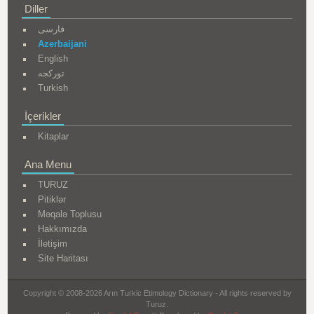
Diller
فارسی
Azerbaijani
English
تورکجه
Turkish
İçerikler
Kitaplar
Ana Menu
TURUZ
Pitiklər
Məqalə Toplusu
Hakkımızda
İletişim
Site Haritası
Copyright © 2008-2026 Arın Turkic Etimology Dictionary - All rights reserved by
Turuz.