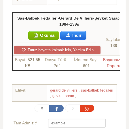
Sas-Balbek Fedaileri-Gerard De Villiers-Şevket Sarac-
1984-139s
Okuma
İndir
Sayfalar:
139
Turuz hayatta kalmak için, Yardım Edin
Boyut:
521.55
Dosya Türü :
İzlenme Say :
Başarısızlık
KB
Pdf
601
Raporu
Etiket:
gerard de villiers
,
sas-balbek fedaileri
,
şevket sarac
,
0
0
Tam Adınız :*