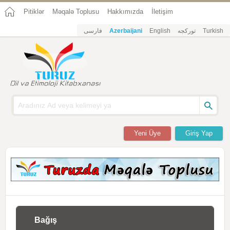
Pitiklər
Məqalə Toplusu
Hakkımızda
İletişim
فارسی
Azerbaijani
English
تورکجه
Turkish
Yeni Üye
Giriş Yap
Bağış