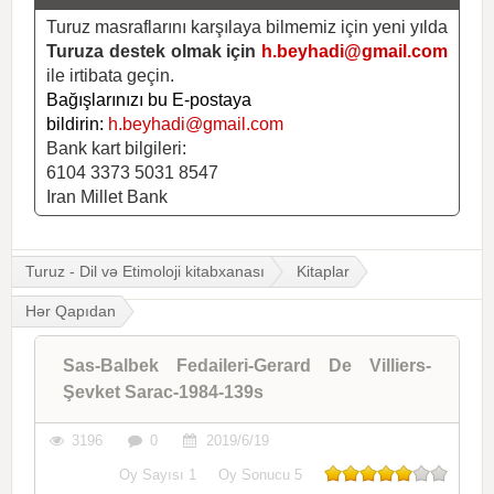
Turuz masraflarını karşılaya bilmemiz için yeni yılda
Turuza destek olmak için
h.beyhadi@gmail.com
ile irtibata geçin.
Bağışlarınızı bu E-postaya
bildirin:
h.beyhadi@gmail.com
Bank kart bilgileri:
6104 3373 5031 8547
Iran Millet Bank
Turuz - Dil və Etimoloji kitabxanası
Kitaplar
Hər Qapıdan
Sas-Balbek Fedaileri-Gerard De Villiers-
Şevket Sarac-1984-139s
3196
0
2019/6/19
Oy Sayısı
1
Oy Sonucu
5