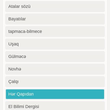
Atalar sözü
Bayatılar
tapmaca-bilmece
Uşaq
Gülməcə
Novhə
Çalqı
Hər Qapıdan
El Bilimi Dergisi