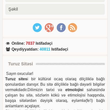
Şəkil
Online
:
7037
Istifadəçi
Qeydiyyatdan
:
40811
Istifadəçi
Turuz Sitəsi
Sayın oxucular!
Turuz sites
i bir kültürəl ocaq olaraq dilçiliklə bağlı
qonulardan danışır. Bu sitə dilçiliklə bağlı dəyərli bilgilər
verməkdədir.Dilimizin tarixi və
etmolojisi
sahəsində
çalışan bu sitə, sözlərin kökü və etimolojisi haqqında,
başqa sitələrdən dəyişik olaraq, eyləmlə(fe'l) bağlı
anlamların açıqlayır.