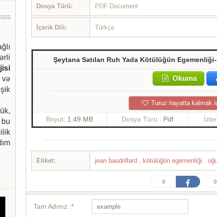
Dosya Türü:
PDF Document
İçerik Dili:
Türkçe
ağlı
ərli
Şeytana Satılan Ruh Yada Kötülüğün Egemenliği-
isi
Okuma
 və
şik
Turuz hayatta kalmak i
ük,
Boyut:
1.49 MB
Dosya Türü :
Pdf
İzl
 bu
ilik
dım
Etiket:
jean baudrillard
,
kötülüğün egemenliği
,
oğ
0
0
Tam Adınız :*