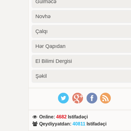
Gülməcə
Novhə
Çalqı
Hər Qapıdan
El Bilimi Dergisi
Şəkil
Online
:
4682
Istifadəçi
Qeydiyyatdan
:
40811
Istifadəçi