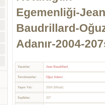
Egemenliği-Jea
Baudrillard-Oğu
Adanır-2004-207
Yazarlar:
Jean Baudrillard
,
Tercümanlar:
Oğuz Adanır
,
Yayın Yılı:
2004 (Miladi)
Sayfalar:
207