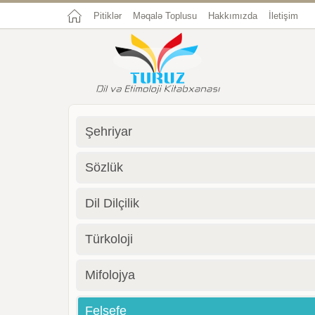
Pitiklər
Məqalə Toplusu
Hakkımızda
İletişim
Şehriyar
Sözlük
Dil Dilçilik
Türkoloji
Mifolojya
Felsefe