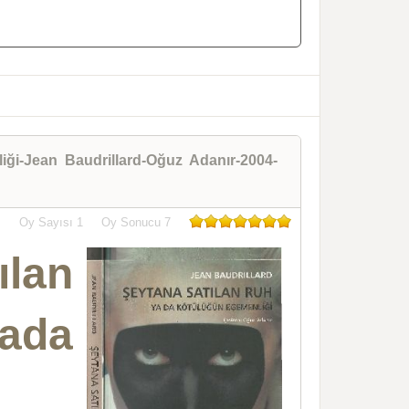
ği-Jean Baudrillard-Oğuz Adanır-2004-
Oy Sayısı
1
Oy Sonucu
7
lan
da