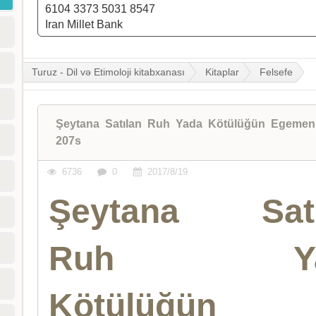
6104 3373 5031 8547
Iran Millet Bank
Turuz - Dil və Etimoloji kitabxanası
Kitaplar
Felsefe
Şeytana Satılan Ruh Yada Kötülüğün Egemenli
207s
6736
0
2017/8/19
Şeytana Satı
Ruh Ya
Kötülüğün