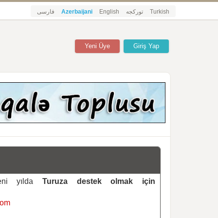
فارسی
Azerbaijani
English
تورکجه
Turkish
Yeni Üye
Giriş Yap
yeni yılda
Turuza destek olmak için
com