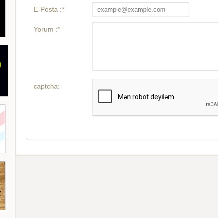
E-Posta :*
Yorum :*
captcha: