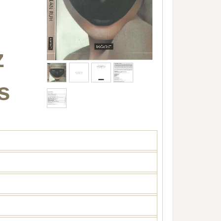
n
z
s