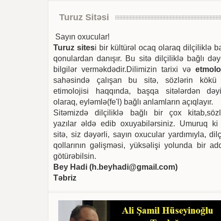
Turuz Sitəsi
Sayın oxucular!
Turuz sites
i bir kültürəl ocaq olaraq dilçiliklə b
qonulardan danışır. Bu sitə dilçiliklə bağlı dəy
bilgilər verməkdədir.Dilimizin tarixi və
etmoloj
sahəsində çalışan bu sitə, sözlərin kökü
etimolojisi haqqında, başqa sitələrdən dəyi
olaraq, eyləmlə(fe'l) bağlı anlamların açıqlayır.
Sitəmizdə dilçiliklə bağlı bir çox kitab,sözl
yazılar əldə edib oxuyabilərsiniz. Umuruq ki
sitə, siz dəyərli, sayın oxucular yardımıyla, dilç
qollarının gəlişməsi, yüksəlişi yolunda bir ad
götürəbilsin.
Bey Hadi (
h.beyhadi@gmail.com
)
Təbriz