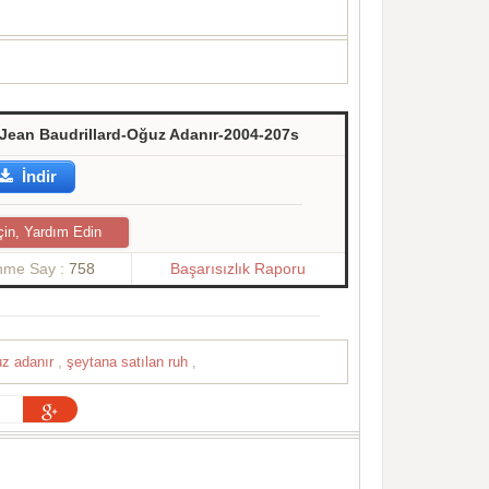
Jean Baudrillard-Oğuz Adanır-2004-207s
İndir
çin, Yardım Edin
enme Say :
758
Başarısızlık Raporu
uz adanır
,
şeytana satılan ruh
,