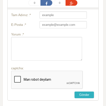
0
0
Tam Adınız :*
E-Posta :*
Yorum :*
captcha: