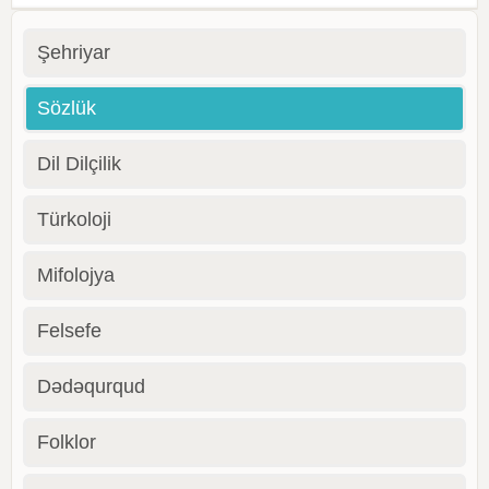
Şehriyar
Sözlük
Dil Dilçilik
Türkoloji
Mifolojya
Felsefe
Dədəqurqud
Folklor