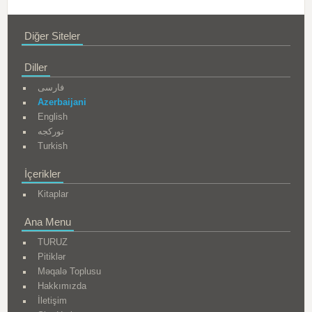
Diğer Siteler
Diller
فارسی
Azerbaijani
English
تورکجه
Turkish
İçerikler
Kitaplar
Ana Menu
TURUZ
Pitiklər
Məqalə Toplusu
Hakkımızda
İletişim