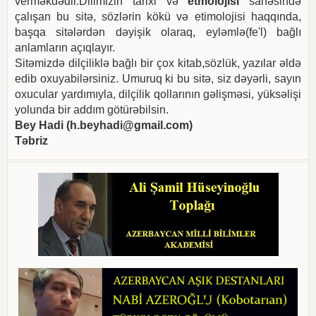
verməkdədir.Dilimizin tarixi və
etmolojisi
sahəsində
çalışan bu sitə, sözlərin kökü və etimolojisi haqqında,
başqa sitələrdən dəyişik olaraq, eyləmlə(fe'l) bağlı
anlamların açıqlayır.
Sitəmizdə dilçiliklə bağlı bir çox kitab,sözlük, yazılar əldə
edib oxuyabilərsiniz. Umuruq ki bu sitə, siz dəyərli, sayın
oxucular yardımıyla, dilçilik qollarının gəlişməsi, yüksəlişi
yolunda bir addım götürəbilsin.
Bey Hadi (
h.beyhadi@gmail.com
)
Təbriz