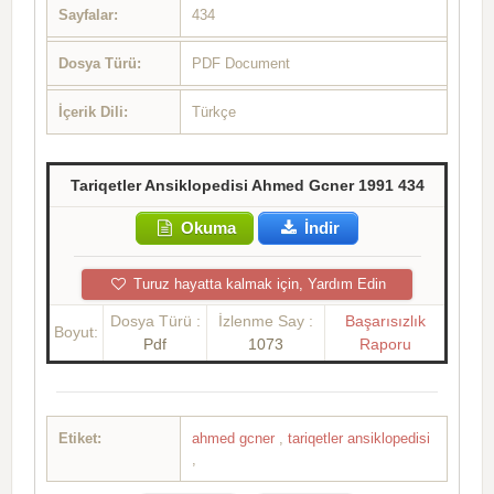
Sayfalar:
434
Dosya Türü:
PDF Document
İçerik Dili:
Türkçe
Tariqetler Ansiklopedisi Ahmed Gcner 1991 434
Okuma
İndir
Turuz hayatta kalmak için, Yardım Edin
Dosya Türü :
İzlenme Say :
Başarısızlık
Boyut:
Pdf
1073
Raporu
Etiket:
ahmed gcner
,
tariqetler ansiklopedisi
,