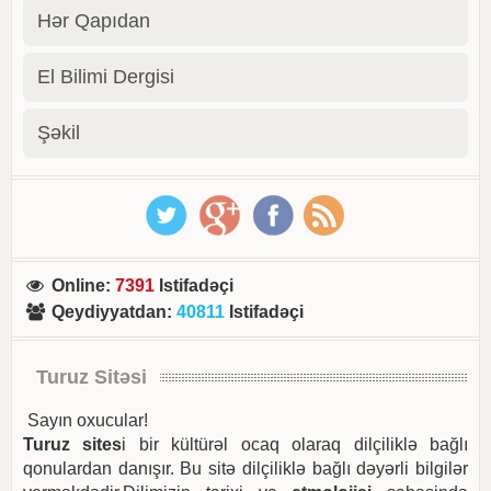
Hər Qapıdan
El Bilimi Dergisi
Şəkil
Online
:
7391
Istifadəçi
Qeydiyyatdan
:
40811
Istifadəçi
Turuz Sitəsi
Sayın oxucular!
Turuz sites
i bir kültürəl ocaq olaraq dilçiliklə bağlı
qonulardan danışır. Bu sitə dilçiliklə bağlı dəyərli bilgilər