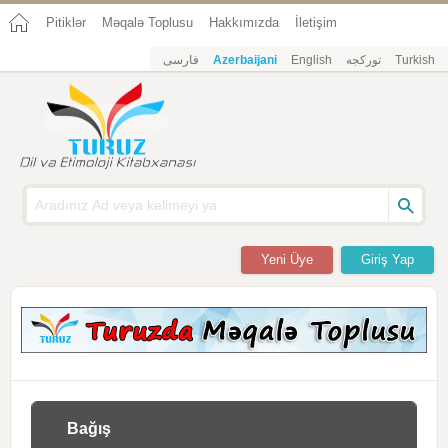
Pitiklər
Məqalə Toplusu
Hakkımızda
İletişim
فارسی
Azerbaijani
English
تورکجه
Turkish
Yeni Üye
Giriş Yap
Bağış