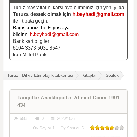
Turuz masraflarını karşılaya bilmemiz için yeni yılda
Turuza destek olmak için
h.beyhadi@gmail.com
ile irtibata geçin.
Bağışlarınızı bu E-postaya
bildirin:
h.beyhadi@gmail.com
Bank kart bilgileri:
6104 3373 5031 8547
Iran Millet Bank
Turuz - Dil və Etimoloji kitabxanası
Kitaplar
Sözlük
Tariqetler Ansiklopedisi Ahmed Gcner 1991
434
6505
0
2020/10/6
Oy Sayısı
1
Oy Sonucu
5