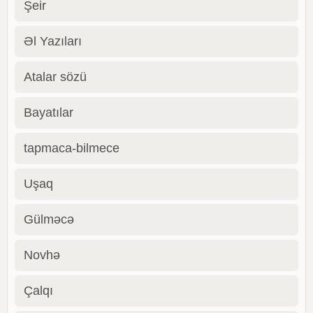
Şeir
Əl Yazıları
Atalar sözü
Bayatılar
tapmaca-bilmece
Uşaq
Gülməcə
Novhə
Çalqı