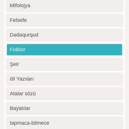
Mifolojya
Felsefe
Dədəqurqud
Folklor
Şeir
Əl Yazıları
Atalar sözü
Bayatılar
tapmaca-bilmece