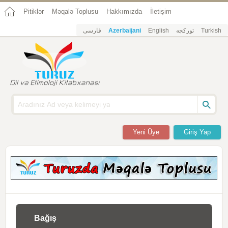
Pitiklər
Məqalə Toplusu
Hakkımızda
İletişim
فارسی
Azerbaijani
English
تورکجه
Turkish
Yeni Üye
Giriş Yap
Bağış