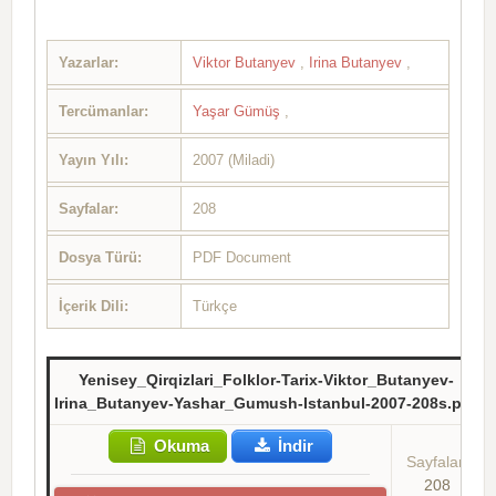
Yazarlar:
Viktor Butanyev
,
Irina Butanyev
,
Tercümanlar:
Yaşar Gümüş
,
Yayın Yılı:
2007 (Miladi)
Sayfalar:
208
Dosya Türü:
PDF Document
İçerik Dili:
Türkçe
Yenisey_Qirqizlari_Folklor-Tarix-Viktor_Butanyev-
Irina_Butanyev-Yashar_Gumush-Istanbul-2007-208s.pdf
Okuma
İndir
Sayfalar:
208