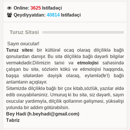
Online
:
3625
Istifadəçi
Qeydiyyatdan
:
40814
Istifadəçi
Turuz Sitəsi
Sayın oxucular!
Turuz sites
i bir kültürəl ocaq olaraq dilçiliklə bağlı
qonulardan danışır. Bu sitə dilçiliklə bağlı dəyərli bilgilər
verməkdədir.Dilimizin tarixi və
etmolojisi
sahəsində
çalışan bu sitə, sözlərin kökü və etimolojisi haqqında,
başqa sitələrdən dəyişik olaraq, eyləmlə(fe'l) bağlı
anlamların açıqlayır.
Sitəmizdə dilçiliklə bağlı bir çox kitab,sözlük, yazılar əldə
edib oxuyabilərsiniz. Umuruq ki bu sitə, siz dəyərli, sayın
oxucular yardımıyla, dilçilik qollarının gəlişməsi, yüksəlişi
yolunda bir addım götürəbilsin.
Bey Hadi (
h.beyhadi@gmail.com
)
Təbriz