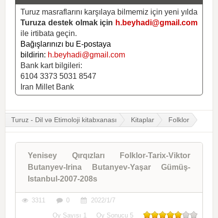
Turuz masraflarını karşılaya bilmemiz için yeni yılda
Turuza destek olmak için
h.beyhadi@gmail.com
ile irtibata geçin.
Bağışlarınızı bu E-postaya
bildirin:
h.beyhadi@gmail.com
Bank kart bilgileri:
6104 3373 5031 8547
Iran Millet Bank
Turuz - Dil və Etimoloji kitabxanası
Kitaplar
Folklor
Yenisey Qırqızları Folklor-Tarix-Viktor
Butanyev-Irina Butanyev-Yaşar Gümüş-
Istanbul-2007-208s
3311
0
2022/1/7
Oy Sayısı
1
Oy Sonucu
5