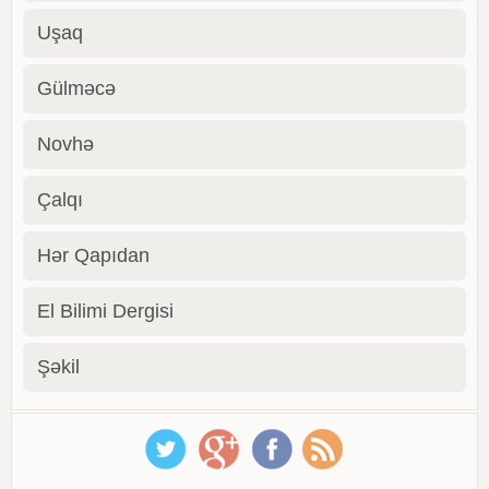
Uşaq
Gülməcə
Novhə
Çalqı
Hər Qapıdan
El Bilimi Dergisi
Şəkil