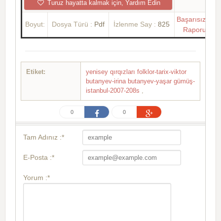
Turuz hayatta kalmak için, Yardım Edin
Başarısızlık
Boyut:
Dosya Türü :
Pdf
İzlenme Say :
825
Raporu
Etiket:
yenisey qırqızları folklor-tarix-viktor
butanyev-irina butanyev-yaşar gümüş-
istanbul-2007-208s
,
0
0
Tam Adınız :*
E-Posta :*
Yorum :*