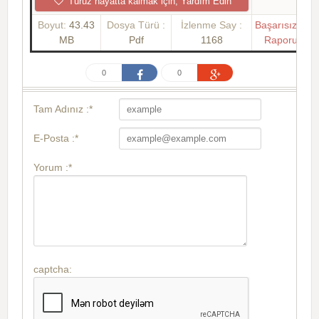
Turuz hayatta kalmak için, Yardım Edin
Boyut:
43.43
Dosya Türü :
İzlenme Say :
Başarısızlık
MB
Pdf
1168
Raporu
0
0
Tam Adınız :*
E-Posta :*
Yorum :*
captcha: