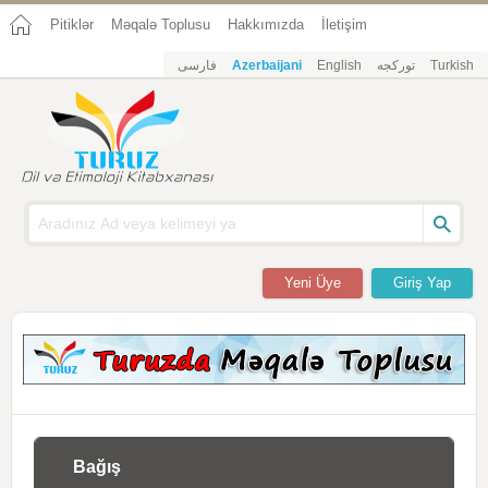
Pitiklər
Məqalə Toplusu
Hakkımızda
İletişim
فارسی
Azerbaijani
English
تورکجه
Turkish
Yeni Üye
Giriş Yap
Bağış