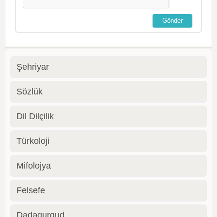
Şehriyar
Sözlük
Dil Dilçilik
Türkoloji
Mifolojya
Felsefe
Dədəqurqud