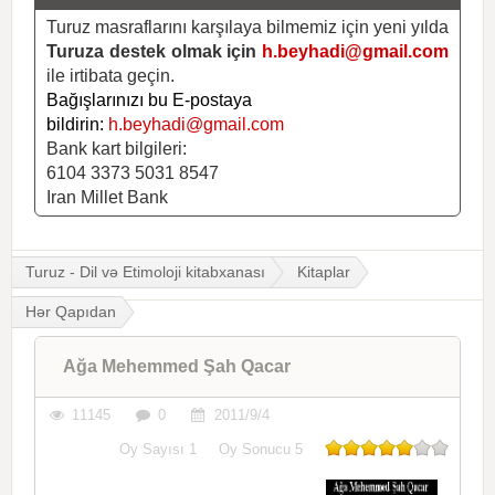
Turuz masraflarını karşılaya bilmemiz için yeni yılda
Turuza destek olmak için
h.beyhadi@gmail.com
ile irtibata geçin.
Bağışlarınızı bu E-postaya
bildirin:
h.beyhadi@gmail.com
Bank kart bilgileri:
6104 3373 5031 8547
Iran Millet Bank
Turuz - Dil və Etimoloji kitabxanası
Kitaplar
Hər Qapıdan
Ağa Mehemmed Şah Qacar
11145
0
2011/9/4
Oy Sayısı
1
Oy Sonucu
5