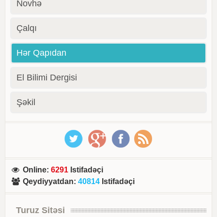
Novhə
Çalqı
Hər Qapıdan
El Bilimi Dergisi
Şəkil
Online
:
6291
Istifadəçi
Qeydiyyatdan
:
40814
Istifadəçi
Turuz Sitəsi