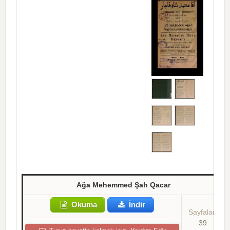
Ağa Mehemmed Şah Qacar
Okuma
İndir
Sayfalar:
39