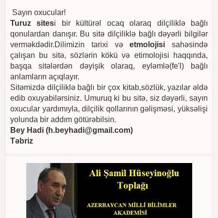
Sayın oxucular!
Turuz sites
i bir kültürəl ocaq olaraq dilçiliklə bağlı
qonulardan danışır. Bu sitə dilçiliklə bağlı dəyərli bilgilər
verməkdədir.Dilimizin tarixi və
etmolojisi
sahəsində
çalışan bu sitə, sözlərin kökü və etimolojisi haqqında,
başqa sitələrdən dəyişik olaraq, eyləmlə(fe'l) bağlı
anlamların açıqlayır.
Sitəmizdə dilçiliklə bağlı bir çox kitab,sözlük, yazılar əldə
edib oxuyabilərsiniz. Umuruq ki bu sitə, siz dəyərli, sayın
oxucular yardımıyla, dilçilik qollarının gəlişməsi, yüksəlişi
yolunda bir addım götürəbilsin.
Bey Hadi (
h.beyhadi@gmail.com
)
Təbriz