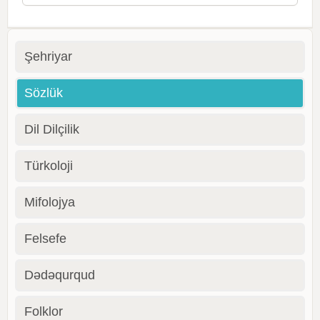
Şehriyar
Sözlük
Dil Dilçilik
Türkoloji
Mifolojya
Felsefe
Dədəqurqud
Folklor