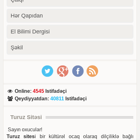
Hər Qapıdan
El Bilimi Dergisi
Şəkil
Online
:
4545
Istifadəçi
Qeydiyyatdan
:
40811
Istifadəçi
Turuz Sitəsi
Sayın oxucular!
Turuz sites
i bir kültürəl ocaq olaraq dilçiliklə bağlı