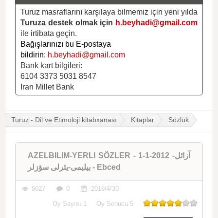
Turuz masraflarını karşılaya bilmemiz için yeni yılda
Turuza destek olmak için
h.beyhadi@gmail.com
ile irtibata geçin.
Bağışlarınızı bu E-postaya
bildirin:
h.beyhadi@gmail.com
Bank kart bilgileri:
6104 3373 5031 8547
Iran Millet Bank
Turuz - Dil və Etimoloji kitabxanası
Kitaplar
Sözlük
AZELBILIM-YERLI SÖZLER - 1-1-2012 -آزائل
بیلیمی-یئرلی سؤزلر - Ebced
5027
0
2016/4/30
Oy Sayısı
1
Oy Sonucu
5