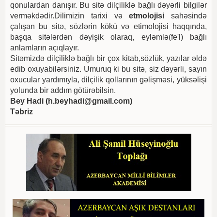
qonulardan danışır. Bu sitə dilçiliklə bağlı dəyərli bilgilər
verməkdədir.Dilimizin tarixi və
etmolojisi
sahəsində
çalışan bu sitə, sözlərin kökü və etimolojisi haqqında,
başqa sitələrdən dəyişik olaraq, eyləmlə(fe'l) bağlı
anlamların açıqlayır.
Sitəmizdə dilçiliklə bağlı bir çox kitab,sözlük, yazılar əldə
edib oxuyabilərsiniz. Umuruq ki bu sitə, siz dəyərli, sayın
oxucular yardımıyla, dilçilik qollarının gəlişməsi, yüksəlişi
yolunda bir addım götürəbilsin.
Bey Hadi (
h.beyhadi@gmail.com
)
Təbriz