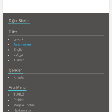
Diğer Siteler
Diller
فارسی
Azerbaijani
English
تورکجه
Turkish
İçerikler
Kitaplar
Ana Menu
TURUZ
Pitiklər
Məqalə Toplusu
Hakkımızda