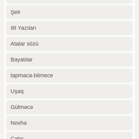
Şeir
Əl Yazıları
Atalar sözü
Bayatılar
tapmaca-bilmece
Uşaq
Gülməcə
Novhə
Çalqı