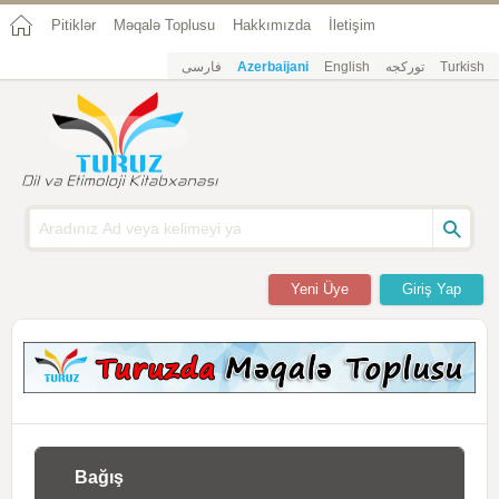
Pitiklər
Məqalə Toplusu
Hakkımızda
İletişim
فارسی
Azerbaijani
English
تورکجه
Turkish
Yeni Üye
Giriş Yap
Bağış