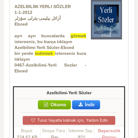
AZELBILIM-YERLI SÖZLER
1-1-2012
آزائل بیلیمی-یئرلی سؤزلر
Ebced
ayrı ayrı buxcalarda
görmek
isterseniz, bu barça tıklayın
Azelbilimi-Yerli Sözler-Ebced
bir yerde
indirmek
is
terseniz bura
tıklayın
0467-Azelbilimi-Yerli Sozler -
Ebced
Azelbilimi-Yerli Sözler
Okuma
İndir
Turuz hayatta kalmak için, Yardım Edin
Boyut:
Dosya Türü
İzlenme Say
Başarısızlık
224.62 KB
:
Rar
:
821
Raporu