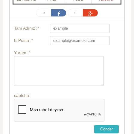
0
0
Tam Adınız :*
E-Posta :*
Yorum :*
captcha: