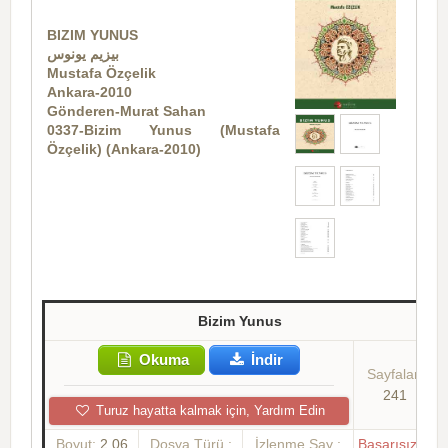
BIZIM YUNUS
بیزیم یونوس
Mustafa Özçelik
Ankara-2010
Gönderen-Murat Sahan
0337-Bizim Yunus (Mustafa
Özçelik) (Ankara-2010)
Bizim Yunus
Okuma
İndir
Sayfalar:
241
Turuz hayatta kalmak için, Yardım Edin
Boyut:
2.06
Dosya Türü :
İzlenme Say :
Başarısızlık