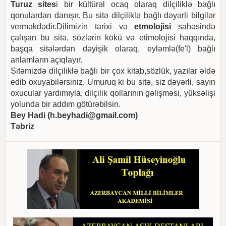
Turuz sites
i bir kültürəl ocaq olaraq dilçiliklə bağlı
qonulardan danışır. Bu sitə dilçiliklə bağlı dəyərli bilgilər
verməkdədir.Dilimizin tarixi və
etmolojisi
sahəsində
çalışan bu sitə, sözlərin kökü və etimolojisi haqqında,
başqa sitələrdən dəyişik olaraq, eyləmlə(fe'l) bağlı
anlamların açıqlayır.
Sitəmizdə dilçiliklə bağlı bir çox kitab,sözlük, yazılar əldə
edib oxuyabilərsiniz. Umuruq ki bu sitə, siz dəyərli, sayın
oxucular yardımıyla, dilçilik qollarının gəlişməsi, yüksəlişi
yolunda bir addım götürəbilsin.
Bey Hadi (
h.beyhadi@gmail.com
)
Təbriz