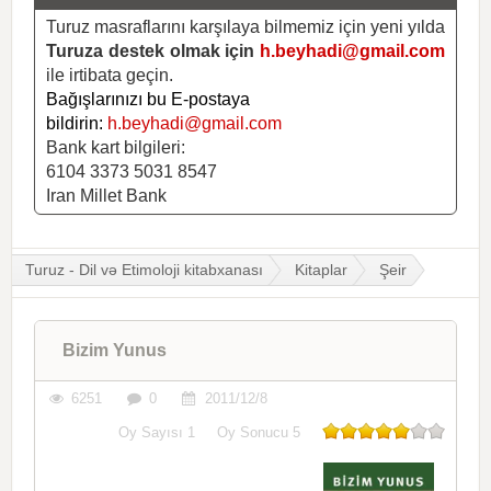
Turuz masraflarını karşılaya bilmemiz için yeni yılda
Turuza destek olmak için
h.beyhadi@gmail.com
ile irtibata geçin.
Bağışlarınızı bu E-postaya
bildirin:
h.beyhadi@gmail.com
Bank kart bilgileri:
6104 3373 5031 8547
Iran Millet Bank
Turuz - Dil və Etimoloji kitabxanası
Kitaplar
Şeir
Bizim Yunus
6251
0
2011/12/8
Oy Sayısı
1
Oy Sonucu
5