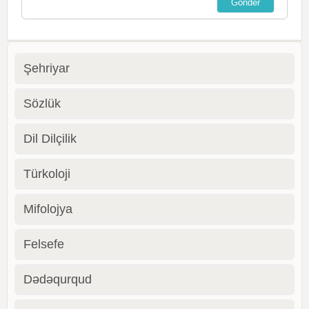
Şehriyar
Sözlük
Dil Dilçilik
Türkoloji
Mifolojya
Felsefe
Dədəqurqud