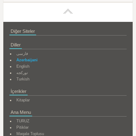
Diğer Siteler
Diller
فارسی
Azerbaijani
English
تورکجه
Turkish
İçerikler
Kitaplar
Ana Menu
TURUZ
Pitiklər
Məqalə Toplusu