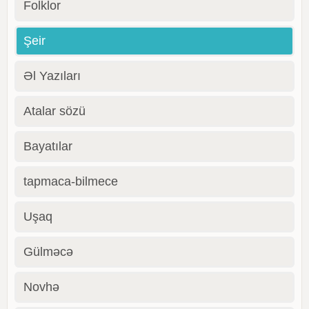
Folklor
Şeir
Əl Yazıları
Atalar sözü
Bayatılar
tapmaca-bilmece
Uşaq
Gülməcə
Novhə