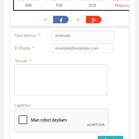
MB
Pdf
829
Raporu
0
0
Tam Adınız :*
E-Posta :*
Yorum :*
captcha: