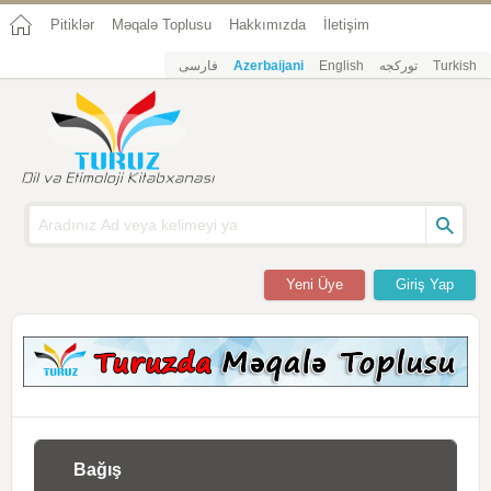
Pitiklər
Məqalə Toplusu
Hakkımızda
İletişim
فارسی
Azerbaijani
English
تورکجه
Turkish
Yeni Üye
Giriş Yap
Bağış