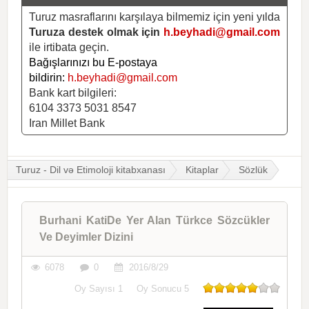
Turuz masraflarını karşılaya bilmemiz için yeni yılda
Turuza destek olmak için
h.beyhadi@gmail.com
ile irtibata geçin.
Bağışlarınızı bu E-postaya
bildirin:
h.beyhadi@gmail.com
Bank kart bilgileri:
6104 3373 5031 8547
Iran Millet Bank
Turuz - Dil və Etimoloji kitabxanası
Kitaplar
Sözlük
Burhani KatiDe Yer Alan Türkce Sözcükler
Ve Deyimler Dizini
6078
0
2016/8/29
Oy Sayısı
1
Oy Sonucu
5