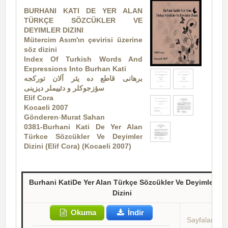
BURHANI KATI DE YER ALAN
TÜRKÇE SÖZCÜKLER VE
DEYIMLER DIZINI
Mütercim Asım'ın çevirisi üzerine
söz dizini
Index Of Turkish Words And
Expressions Into Burhan Kati
برهانی قاطع ده یئر آلان تورکجه
سؤزجوکلر و دئییملر دیزینی
Elif Cora
Kocaeli 2007
Gönderen
-
Murat Sahan
0381-Burhani Kati De Yer Alan
Türkce Sözcükler Ve Deyimler
Dizini (Elif Cora) (Kocaeli 2007)
Burhani KatiDe Yer Alan Türkçe Sözcükler Ve Deyimler
Dizini
Okuma
İndir
Sayfalar: