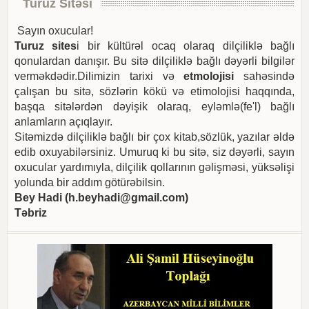
Turuz Sitəsi
Sayın oxucular!
Turuz sites
i bir kültürəl ocaq olaraq dilçiliklə bağlı
qonulardan danışır. Bu sitə dilçiliklə bağlı dəyərli bilgilər
verməkdədir.Dilimizin tarixi və
etmolojisi
sahəsində
çalışan bu sitə, sözlərin kökü və etimolojisi haqqında,
başqa sitələrdən dəyişik olaraq, eyləmlə(fe'l) bağlı
anlamların açıqlayır.
Sitəmizdə dilçiliklə bağlı bir çox kitab,sözlük, yazılar əldə
edib oxuyabilərsiniz. Umuruq ki bu sitə, siz dəyərli, sayın
oxucular yardımıyla, dilçilik qollarının gəlişməsi, yüksəlişi
yolunda bir addım götürəbilsin.
Bey Hadi (
h.beyhadi@gmail.com
)
Təbriz