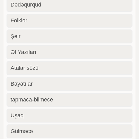
Dədəqurqud
Folklor
Şeir
Əl Yazıları
Atalar sözü
Bayatılar
tapmaca-bilmece
Uşaq
Gülməcə