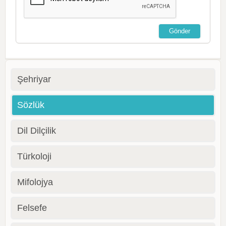
Şehriyar
Sözlük
Dil Dilçilik
Türkoloji
Mifolojya
Felsefe