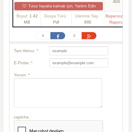
404
Turuz hayatta kalmak için, Yardım Edin
Boyut:
1.42
Dosya Türü :
İzlenme Say :
Başarısızlık
MB
Pdf
895
Raporu
0
0
Tam Adınız :*
E-Posta :*
Yorum :*
captcha: