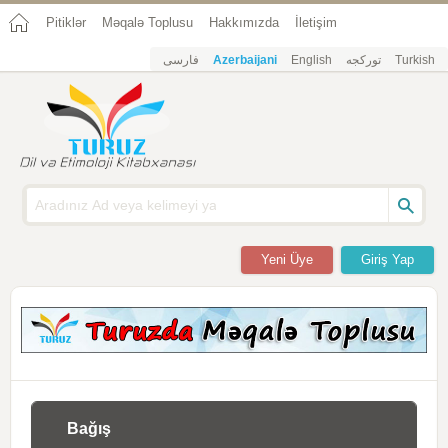
Pitiklər
Məqalə Toplusu
Hakkımızda
İletişim
فارسی
Azerbaijani
English
تورکجه
Turkish
Yeni Üye
Giriş Yap
Bağış