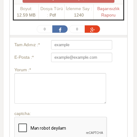
Boyut:
Dosya Türü
İzlenme Say :
Başarısızlık
12.59 MB
:
Pdf
1240
Raporu
0
0
Tam Adınız :*
E-Posta :*
Yorum :*
captcha: