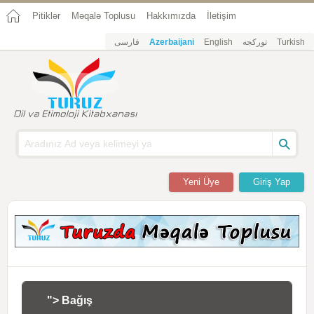
Pitiklər
Məqalə Toplusu
Hakkımızda
İletişim
فارسی
Azerbaijani
English
تورکجه
Turkish
Yeni Üye
Giriş Yap
"> Bağış