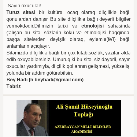
Sayın oxucular!
Turuz sites
i bir kültürəl ocaq olaraq dilçiliklə bağlı
qonulardan danışır. Bu sitə dilçiliklə bağlı dəyərli bilgilər
verməkdədir.Dilimizin tarixi və
etmolojisi
sahəsində
çalışan bu sitə, sözlərin kökü və etimolojisi haqqında,
başqa sitələrdən dəyişik olaraq, eyləmlə(fe'l) bağlı
anlamların açıqlayır.
Sitəmizdə dilçiliklə bağlı bir çox kitab,sözlük, yazılar əldə
edib oxuyabilərsiniz. Umuruq ki bu sitə, siz dəyərli, sayın
oxucular yardımıyla, dilçilik qollarının gəlişməsi, yüksəlişi
yolunda bir addım götürəbilsin.
Bey Hadi (
h.beyhadi@gmail.com
)
Təbriz