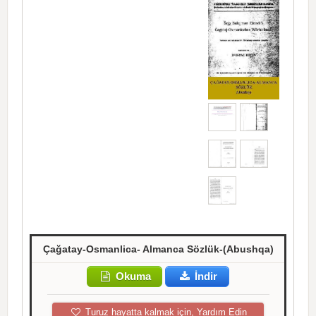
Çağatay-Osmanlica- Almanca Sözlük-(Abushqa)
Okuma
İndir
Turuz hayatta kalmak için, Yardım Edin