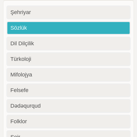
Şehriyar
Sözlük
Dil Dilçilik
Türkoloji
Mifolojya
Felsefe
Dədəqurqud
Folklor
Şeir