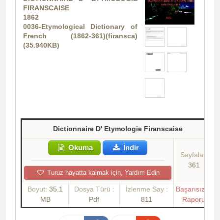
FIRANSCAISE
1862
0036-Etymological Dictionary of
French (1862-361)(firansca)
(35.940KB)
Dictionnaire D' Etymologie Firanscaise
Okuma
İndir
Sayfalar:
361
Turuz hayatta kalmak için, Yardım Edin
Boyut:
35.1
Dosya Türü :
İzlenme Say :
Başarısızlık
MB
Pdf
811
Raporu