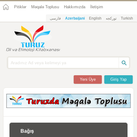
Pitiklər
Məqalə Toplusu
Hakkımızda
İletişim
فارسی
Azerbaijani
English
تورکجه
Turkish
Yeni Üye
Giriş Yap
Bağış