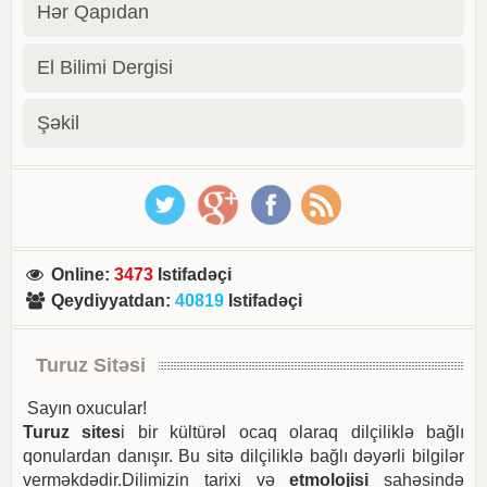
Hər Qapıdan
El Bilimi Dergisi
Şəkil
Online
:
3473
Istifadəçi
Qeydiyyatdan
:
40819
Istifadəçi
Turuz Sitəsi
Sayın oxucular!
Turuz sites
i bir kültürəl ocaq olaraq dilçiliklə bağlı
qonulardan danışır. Bu sitə dilçiliklə bağlı dəyərli bilgilər
verməkdədir.Dilimizin tarixi və
etmolojisi
sahəsində