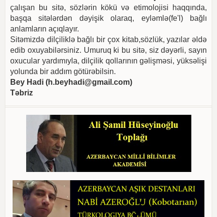
çalışan bu sitə, sözlərin kökü və etimolojisi haqqında,
başqa sitələrdən dəyişik olaraq, eyləmlə(fe'l) bağlı
anlamların açıqlayır.
Sitəmizdə dilçiliklə bağlı bir çox kitab,sözlük, yazılar əldə
edib oxuyabilərsiniz. Umuruq ki bu sitə, siz dəyərli, sayın
oxucular yardımıyla, dilçilik qollarının gəlişməsi, yüksəlişi
yolunda bir addım götürəbilsin.
Bey Hadi (
h.beyhadi@gmail.com
)
Təbriz