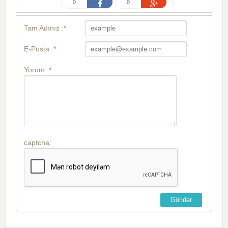
0
0
Tam Adınız :*
E-Posta :*
Yorum :*
captcha: