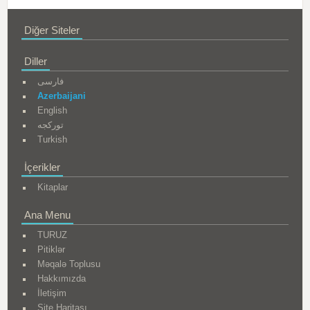
Diğer Siteler
Diller
فارسی
Azerbaijani
English
تورکجه
Turkish
İçerikler
Kitaplar
Ana Menu
TURUZ
Pitiklər
Məqalə Toplusu
Hakkımızda
İletişim
Site Haritası