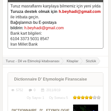
Turuz masraflarını karşılaya bilmemiz için yeni yılda
Turuza destek olmak için
h.beyhadi@gmail.com
ile irtibata geçin.
Bağışlarınızı bu E-postaya
bildirin:
h.beyhadi@gmail.com
Bank kart bilgileri:
6104 3373 5031 8547
Iran Millet Bank
Turuz - Dil və Etimoloji kitabxanası
Kitaplar
Sözlük
Dictionnaire D' Etymologie Firanscaise
5752
0
2011/8/19
Oy Sayısı
1
Oy Sonucu
5
DICTIONNAIRE D' ETYMOLOGIE