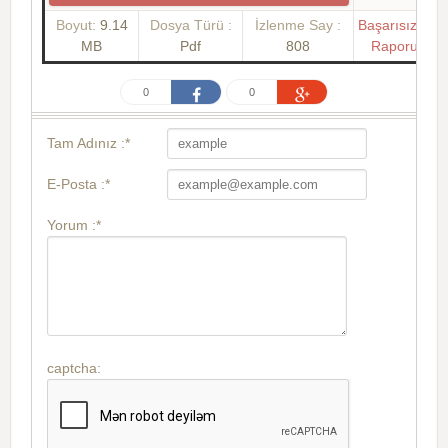
Boyut:
9.14
Dosya Türü :
İzlenme Say :
Başarısızlık
MB
Pdf
808
Raporu
0
0
Tam Adınız :*
E-Posta :*
Yorum :*
captcha: