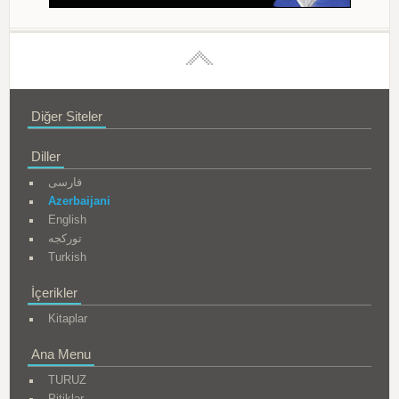
Diğer Siteler
Diller
فارسی
Azerbaijani
English
تورکجه
Turkish
İçerikler
Kitaplar
Ana Menu
TURUZ
Pitiklər