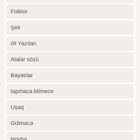
Folklor
Şeir
Əl Yazıları
Atalar sözü
Bayatılar
tapmaca-bilmece
Uşaq
Gülməcə
Novhə