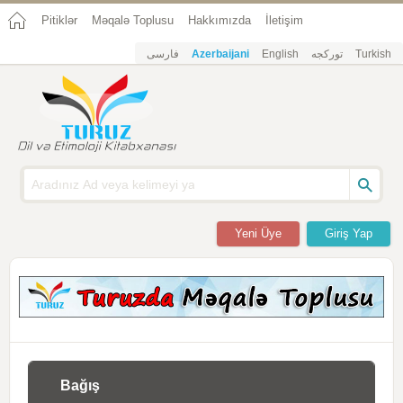
Pitiklər
Məqalə Toplusu
Hakkımızda
İletişim
فارسی
Azerbaijani
English
تورکجه
Turkish
Yeni Üye
Giriş Yap
Bağış