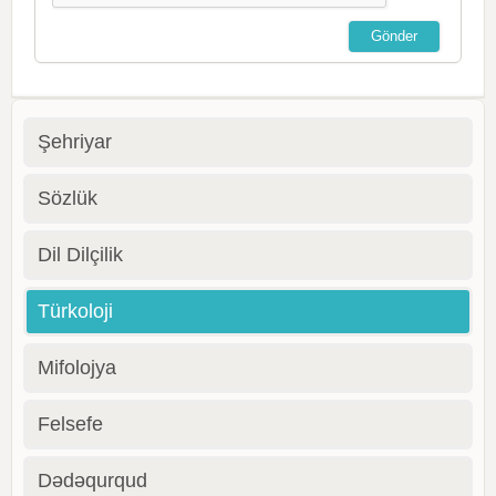
Şehriyar
Sözlük
Dil Dilçilik
Türkoloji
Mifolojya
Felsefe
Dədəqurqud