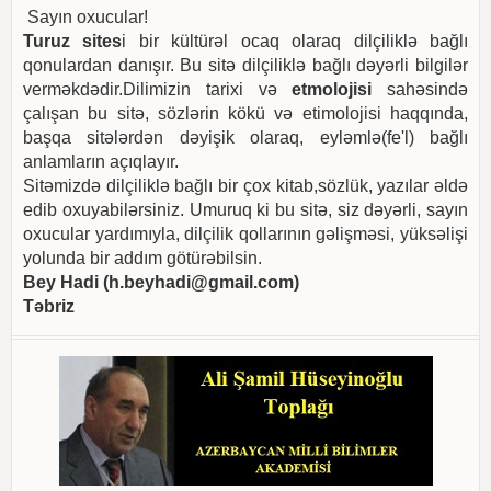
Sayın oxucular!
Turuz sites
i bir kültürəl ocaq olaraq dilçiliklə bağlı
qonulardan danışır. Bu sitə dilçiliklə bağlı dəyərli bilgilər
verməkdədir.Dilimizin tarixi və
etmolojisi
sahəsində
çalışan bu sitə, sözlərin kökü və etimolojisi haqqında,
başqa sitələrdən dəyişik olaraq, eyləmlə(fe'l) bağlı
anlamların açıqlayır.
Sitəmizdə dilçiliklə bağlı bir çox kitab,sözlük, yazılar əldə
edib oxuyabilərsiniz. Umuruq ki bu sitə, siz dəyərli, sayın
oxucular yardımıyla, dilçilik qollarının gəlişməsi, yüksəlişi
yolunda bir addım götürəbilsin.
Bey Hadi (
h.beyhadi@gmail.com
)
Təbriz