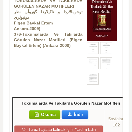
TOKUMALARDA VE TAKILARDA
GÖRÜLEN NAZAR MOTIFLERI
توخوما‌لاردا و تاکیلاردا گؤرولَن نظر
موتیولری
Figen Baykal Ertem
Ankara-2009)
376-Toxumalarda Ve Takılarda
Görülen Nazar Motifleri (Figen
Baykal Ertem) (Ankara-2009)
Toxumalarda Ve Takılarda Görülen Nazar Motifleri
Okuma
İndir
Sayfalar:
162
Turuz hayatta kalmak için, Yardım Edin