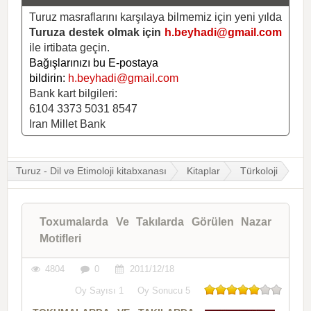
Turuz masraflarını karşılaya bilmemiz için yeni yılda
Turuza destek olmak için
h.beyhadi@gmail.com
ile irtibata geçin.
Bağışlarınızı bu E-postaya
bildirin:
h.beyhadi@gmail.com
Bank kart bilgileri:
6104 3373 5031 8547
Iran Millet Bank
Turuz - Dil və Etimoloji kitabxanası
Kitaplar
Türkoloji
Toxumalarda Ve Takılarda Görülen Nazar
Motifleri
4804
0
2011/12/18
Oy Sayısı
1
Oy Sonucu
5