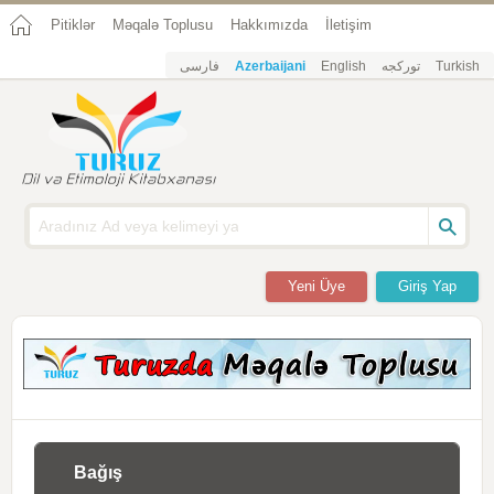
Pitiklər
Məqalə Toplusu
Hakkımızda
İletişim
فارسی
Azerbaijani
English
تورکجه
Turkish
Yeni Üye
Giriş Yap
Bağış