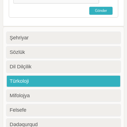
Şehriyar
Sözlük
Dil Dilçilik
Türkoloji
Mifolojya
Felsefe
Dədəqurqud