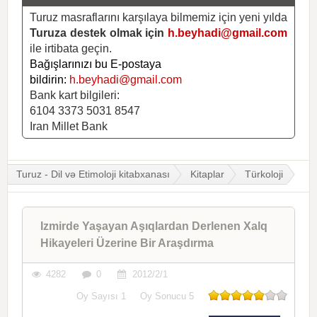
Turuz masraflarını karşılaya bilmemiz için yeni yılda
Turuza destek olmak için
h.beyhadi@gmail.com
ile irtibata geçin.
Bağışlarınızı bu E-postaya
bildirin:
h.beyhadi@gmail.com
Bank kart bilgileri:
6104 3373 5031 8547
Iran Millet Bank
Turuz - Dil və Etimoloji kitabxanası
Kitaplar
Türkoloji
Izmirde Yaşayan Aşıqlardan Derlenen Xalq
Hikayeleri Üzerine Bir Araşdırma
4282
0
2012/2/1
Oy Sayısı
1
Oy Sonucu
5