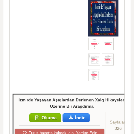
Izmirde Yaşayan Aşıqlardan Derlenen Xalq Hikayeleri
Üzerine Bir Araşdırma
Okuma
İndir
Sayfalar:
326
Turuz hayatta kalmak için, Yardım Edin