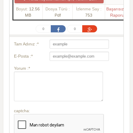
Boyut:
12.56
Dosya Türü :
İzlenme Say :
Başarısızlık
MB
Pdf
753
Raporu
0
0
Tam Adınız :*
E-Posta :*
Yorum :*
captcha: