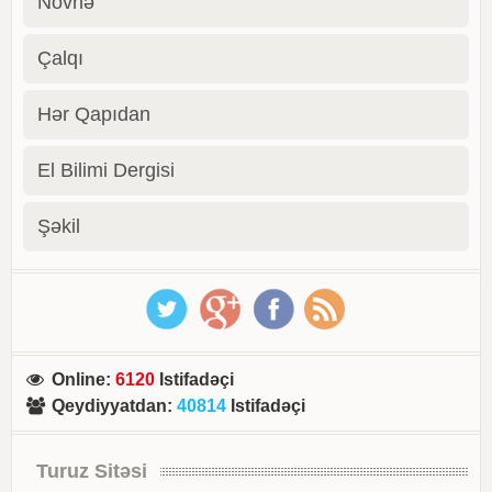
Novhə
Çalqı
Hər Qapıdan
El Bilimi Dergisi
Şəkil
Online
:
6120
Istifadəçi
Qeydiyyatdan
:
40814
Istifadəçi
Turuz Sitəsi