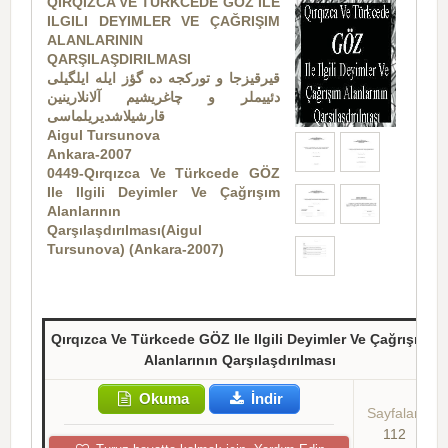
QIRQIZCA VE TÜRKCEDE GÖZ ILE
ILGILI DEYIMLER VE ÇAĞRIŞIM
ALANLARININ
QARŞILAŞDIRILMASI
قیرقیزجا و تورکجه ده گؤز ایله ایلگیلی
دئییملر و چاغریشیم آلانلارینین
قارشیلاشدیریلماسی
Aigul Tursunova
Ankara-2007
0449-Qırqızca Ve Türkcede GÖZ
Ile Ilgili Deyimler Ve Çağrışım
Alanlarının
Qarşılaşdırılması(Aigul
Tursunova) (Ankara-2007)
Qırqızca Ve Türkcede GÖZ Ile Ilgili Deyimler Ve Çağrışım
Alanlarının Qarşılaşdırılması
Okuma
İndir
Sayfalar:
112