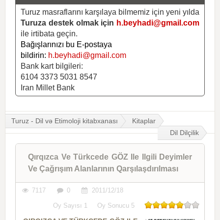
Turuz masraflarını karşılaya bilmemiz için yeni yılda
Turuza destek olmak için
h.beyhadi@gmail.com
ile irtibata geçin.
Bağışlarınızı bu E-postaya
bildirin:
h.beyhadi@gmail.com
Bank kart bilgileri:
6104 3373 5031 8547
Iran Millet Bank
Turuz - Dil və Etimoloji kitabxanası
Kitaplar
Dil Dilçilik
Qırqızca Ve Türkcede GÖZ Ile Ilgili Deyimler
Ve Çağrışım Alanlarının Qarşılaşdırılması
7117
0
2011/12/18
Oy Sayısı
1
Oy Sonucu
5