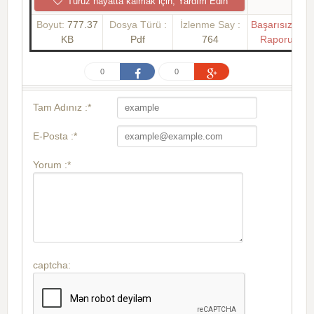
Turuz hayatta kalmak için, Yardım Edin
Boyut:
777.37
Dosya Türü :
İzlenme Say :
Başarısızlık
KB
Pdf
764
Raporu
0
0
Tam Adınız :*
E-Posta :*
Yorum :*
captcha: