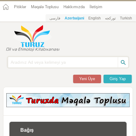
Pitiklər
Məqalə Toplusu
Hakkımızda
İletişim
فارسی
Azerbaijani
English
تورکجه
Turkish
Yeni Üye
Giriş Yap
Bağış