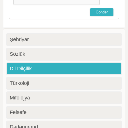
Şehriyar
Sözlük
Dil Dilçilik
Türkoloji
Mifolojya
Felsefe
Dədəqurqud