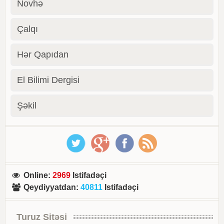
Novhə
Çalqı
Hər Qapıdan
El Bilimi Dergisi
Şəkil
Online
:
2969
Istifadəçi
Qeydiyyatdan
:
40811
Istifadəçi
Turuz Sitəsi