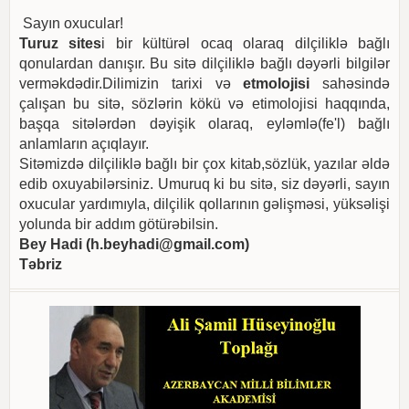
Sayın oxucular!
Turuz sites
i bir kültürəl ocaq olaraq dilçiliklə bağlı
qonulardan danışır. Bu sitə dilçiliklə bağlı dəyərli bilgilər
verməkdədir.Dilimizin tarixi və
etmolojisi
sahəsində
çalışan bu sitə, sözlərin kökü və etimolojisi haqqında,
başqa sitələrdən dəyişik olaraq, eyləmlə(fe'l) bağlı
anlamların açıqlayır.
Sitəmizdə dilçiliklə bağlı bir çox kitab,sözlük, yazılar əldə
edib oxuyabilərsiniz. Umuruq ki bu sitə, siz dəyərli, sayın
oxucular yardımıyla, dilçilik qollarının gəlişməsi, yüksəlişi
yolunda bir addım götürəbilsin.
Bey Hadi (
h.beyhadi@gmail.com
)
Təbriz