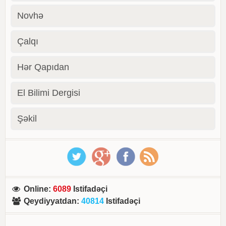
Novhə
Çalqı
Hər Qapıdan
El Bilimi Dergisi
Şəkil
Online
:
6089
Istifadəçi
Qeydiyyatdan
:
40814
Istifadəçi