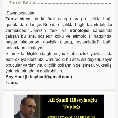
Turuz Sitəsi
Sayın oxucular!
Turuz sites
i bir kültürəl ocaq olaraq dilçiliklə bağlı
qonulardan danışır. Bu sitə dilçiliklə bağlı dəyərli bilgilər
verməkdədir.Dilimizin tarixi və
etmolojisi
sahəsində
çalışan bu sitə, sözlərin kökü və etimolojisi haqqında,
başqa sitələrdən dəyişik olaraq, eyləmlə(fe'l) bağlı
anlamların açıqlayır.
Sitəmizdə dilçiliklə bağlı bir çox kitab,sözlük, yazılar əldə
edib oxuyabilərsiniz. Umuruq ki bu sitə, siz dəyərli, sayın
oxucular yardımıyla, dilçilik qollarının gəlişməsi, yüksəlişi
yolunda bir addım götürəbilsin.
Bey Hadi (
h.beyhadi@gmail.com
)
Təbriz