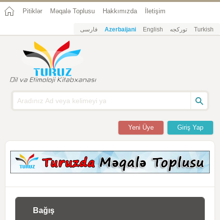
Pitiklər
Məqalə Toplusu
Hakkımızda
İletişim
فارسی
Azerbaijani
English
تورکجه
Turkish
Yeni Üye
Giriş Yap
Bağış