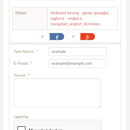
Etiket:
ferdinand lessing
,
güney qaraağac
,
ingilizcə
,
moğolca
,
mongolian_english_dictionary
,
0
0
Tam Adınız :*
E-Posta :*
Yorum :*
captcha: