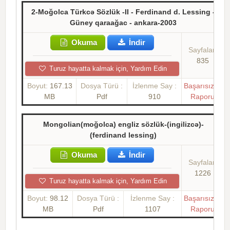
2-Moğolca Türkcə Sözlük -II - Ferdinand d. Lessing -
Güney qaraağac - ankara-2003
Okuma
İndir
Sayfalar:
835
Turuz hayatta kalmak için, Yardım Edin
Boyut:
167.13
Dosya Türü :
İzlenme Say :
Başarısızlık
MB
Pdf
910
Raporu
Mongolian(moğolca) engliz sözlük-(ingilizcə)-
(ferdinand lessing)
Okuma
İndir
Sayfalar:
1226
Turuz hayatta kalmak için, Yardım Edin
Boyut:
98.12
Dosya Türü :
İzlenme Say :
Başarısızlık
MB
Pdf
1107
Raporu