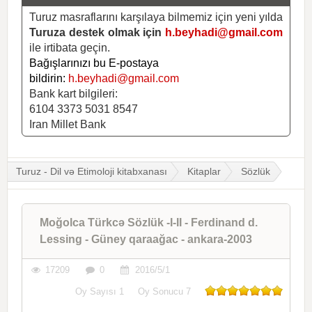
Turuz masraflarını karşılaya bilmemiz için yeni yılda
Turuza destek olmak için
h.beyhadi@gmail.com
ile irtibata geçin.
Bağışlarınızı bu E-postaya
bildirin:
h.beyhadi@gmail.com
Bank kart bilgileri:
6104 3373 5031 8547
Iran Millet Bank
Turuz - Dil və Etimoloji kitabxanası
Kitaplar
Sözlük
Moğolca Türkcə Sözlük -I-II - Ferdinand d.
Lessing - Güney qaraağac - ankara-2003
17209
0
2016/5/1
Oy Sayısı
1
Oy Sonucu
7