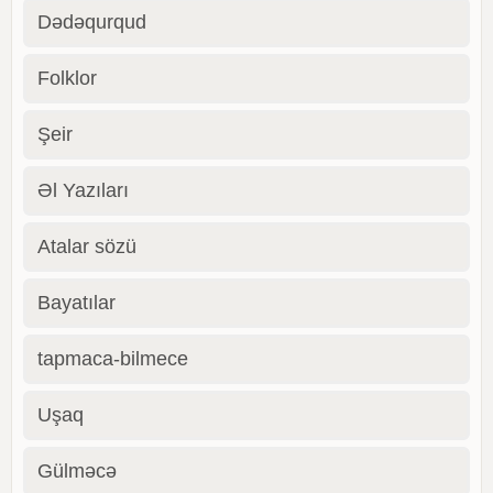
Dədəqurqud
Folklor
Şeir
Əl Yazıları
Atalar sözü
Bayatılar
tapmaca-bilmece
Uşaq
Gülməcə