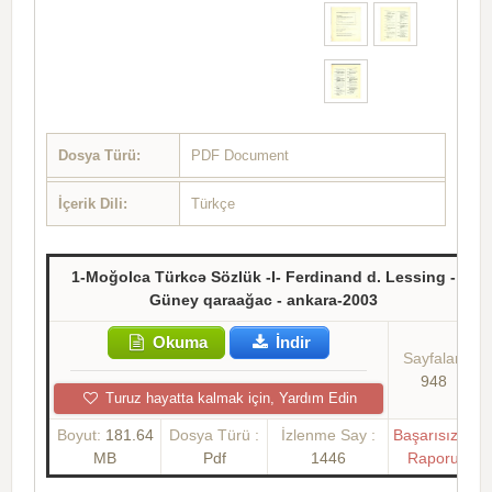
Dosya Türü:
PDF Document
İçerik Dili:
Türkçe
1-Moğolca Türkcə Sözlük -I- Ferdinand d. Lessing -
Güney qaraağac - ankara-2003
Okuma
İndir
Sayfalar:
948
Turuz hayatta kalmak için, Yardım Edin
Boyut:
181.64
Dosya Türü :
İzlenme Say :
Başarısızlık
MB
Pdf
1446
Raporu