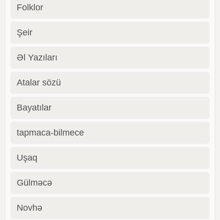
Folklor
Şeir
Əl Yazıları
Atalar sözü
Bayatılar
tapmaca-bilmece
Uşaq
Gülməcə
Novhə