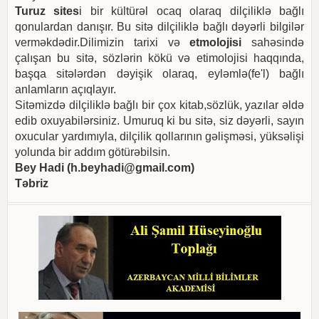
Turuz sites
i bir kültürəl ocaq olaraq dilçiliklə bağlı
qonulardan danışır. Bu sitə dilçiliklə bağlı dəyərli bilgilər
verməkdədir.Dilimizin tarixi və
etmolojisi
sahəsində
çalışan bu sitə, sözlərin kökü və etimolojisi haqqında,
başqa sitələrdən dəyişik olaraq, eyləmlə(fe'l) bağlı
anlamların açıqlayır.
Sitəmizdə dilçiliklə bağlı bir çox kitab,sözlük, yazılar əldə
edib oxuyabilərsiniz. Umuruq ki bu sitə, siz dəyərli, sayın
oxucular yardımıyla, dilçilik qollarının gəlişməsi, yüksəlişi
yolunda bir addım götürəbilsin.
Bey Hadi (
h.beyhadi@gmail.com
)
Təbriz