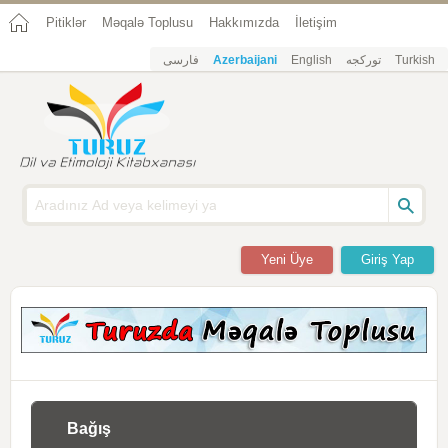
Pitiklər
Məqalə Toplusu
Hakkımızda
İletişim
فارسی
Azerbaijani
English
تورکجه
Turkish
Yeni Üye
Giriş Yap
Bağış