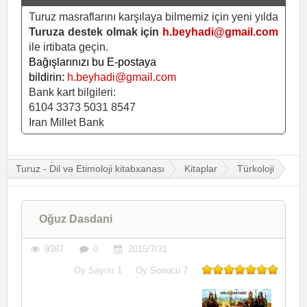
Turuz masraflarını karşılaya bilmemiz için yeni yılda
Turuza destek olmak için
h.beyhadi@gmail.com
ile irtibata geçin.
Bağışlarınızı bu E-postaya
bildirin:
h.beyhadi@gmail.com
Bank kart bilgileri:
6104 3373 5031 8547
Iran Millet Bank
Turuz - Dil və Etimoloji kitabxanası
Kitaplar
Türkoloji
Oğuz Dasdani
9387
0
2015/7/31
Oy Sayısı
1
Oy Sonucu
7