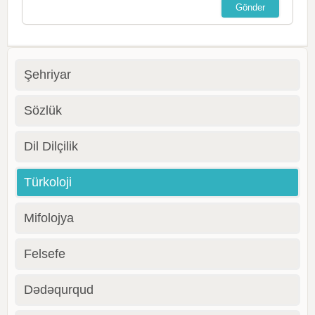
Şehriyar
Sözlük
Dil Dilçilik
Türkoloji
Mifolojya
Felsefe
Dədəqurqud