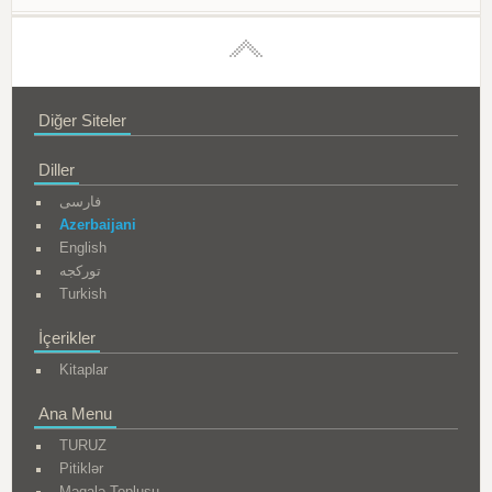
Diğer Siteler
Diller
فارسی
Azerbaijani
English
تورکجه
Turkish
İçerikler
Kitaplar
Ana Menu
TURUZ
Pitiklər
Məqalə Toplusu