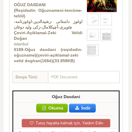
OĞUZ DASDANI
(Reşidedin Oğuznamesi-tercüme-
tehlil)
اوغوز داستانی -رشیدالدین-اوغوزنامه-
چئویری-آچیکلامال-زکی ولید دوغان
Çeviri-Açiklamal-Zeki Velidi
Doğan
istanbul
0189-Oğuz dasdani (rəşidədin-
oğuznamə)(çeviri-açiklamal-zeki
vəlid doghan(168d)(33.858KB)
Dosya Türü:
PDF Document
Oğuz Dasdani
Okuma
İndir
Turuz hayatta kalmak için, Yardım Edin