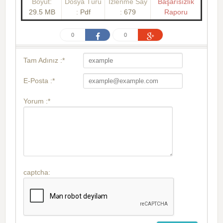
Boyut:
Dosya Türü
İzlenme Say
Başarısızlık
29.5 MB
:
Pdf
:
679
Raporu
0
0
Tam Adınız :*
E-Posta :*
Yorum :*
captcha: