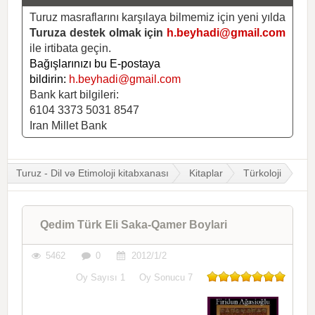
Turuz masraflarını karşılaya bilmemiz için yeni yılda
Turuza destek olmak için
h.beyhadi@gmail.com
ile irtibata geçin.
Bağışlarınızı bu E-postaya
bildirin:
h.beyhadi@gmail.com
Bank kart bilgileri:
6104 3373 5031 8547
Iran Millet Bank
Turuz - Dil və Etimoloji kitabxanası
Kitaplar
Türkoloji
Qedim Türk Eli Saka-Qamer Boylari
5462
0
2012/1/2
Oy Sayısı
1
Oy Sonucu
7