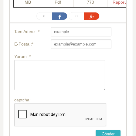
MB
Pdf
770
Raporu
0
0
Tam Adınız :*
E-Posta :*
Yorum :*
captcha: