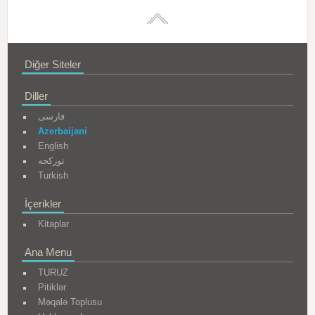
Diğer Siteler
Diller
فارسی
Azerbaijani
English
تورکجه
Turkish
İçerikler
Kitaplar
Ana Menu
TURUZ
Pitiklər
Məqalə Toplusu