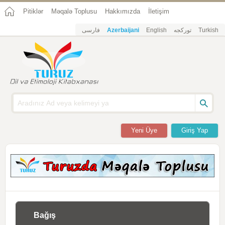
Pitiklər
Məqalə Toplusu
Hakkımızda
İletişim
فارسی
Azerbaijani
English
تورکجه
Turkish
Yeni Üye
Giriş Yap
Bağış