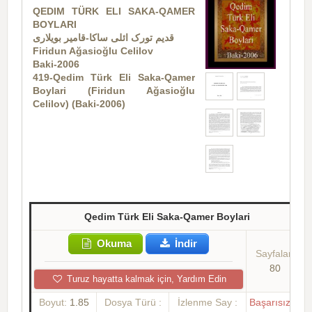
QEDIM TÜRK ELI SAKA-QAMER
BOYLARI
قدیم تورک ائلی ساکا-قامیر بویلاری
Firidun Ağasioğlu
Celilov
Baki-2006
419-Qedim Türk Eli Saka-Qamer
Boylari (Firidun Ağasioğlu
Celilov) (Baki-2006)
Qedim Türk Eli Saka-Qamer Boylari
Okuma
İndir
Sayfalar:
80
Turuz hayatta kalmak için, Yardım Edin
Boyut:
1.85
Dosya Türü :
İzlenme Say :
Başarısızlık