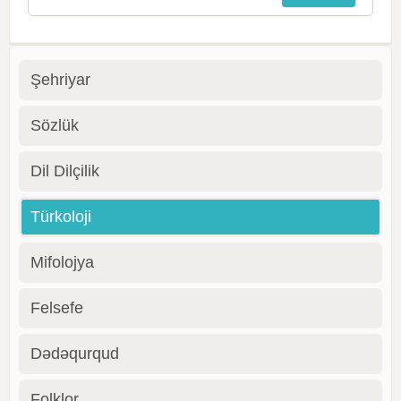
Şehriyar
Sözlük
Dil Dilçilik
Türkoloji
Mifolojya
Felsefe
Dədəqurqud
Folklor