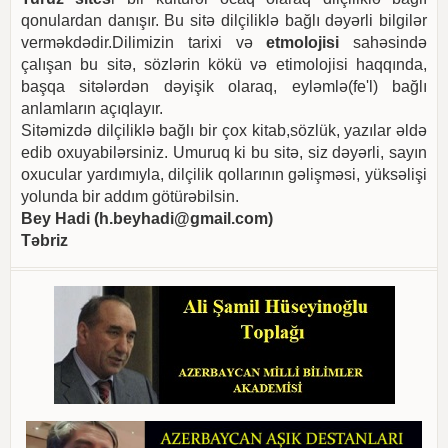
qonulardan danışır. Bu sitə dilçiliklə bağlı dəyərli bilgilər
verməkdədir.Dilimizin tarixi və
etmolojisi
sahəsində
çalışan bu sitə, sözlərin kökü və etimolojisi haqqında,
başqa sitələrdən dəyişik olaraq, eyləmlə(fe'l) bağlı
anlamların açıqlayır.
Sitəmizdə dilçiliklə bağlı bir çox kitab,sözlük, yazılar əldə
edib oxuyabilərsiniz. Umuruq ki bu sitə, siz dəyərli, sayın
oxucular yardımıyla, dilçilik qollarının gəlişməsi, yüksəlişi
yolunda bir addım götürəbilsin.
Bey Hadi (
h.beyhadi@gmail.com
)
Təbriz