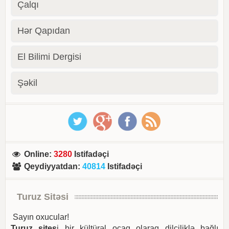
Çalqı
Hər Qapıdan
El Bilimi Dergisi
Şəkil
Online
:
3280
Istifadəçi
Qeydiyyatdan
:
40814
Istifadəçi
Turuz Sitəsi
Sayın oxucular!
Turuz sites
i bir kültürəl ocaq olaraq dilçiliklə bağlı