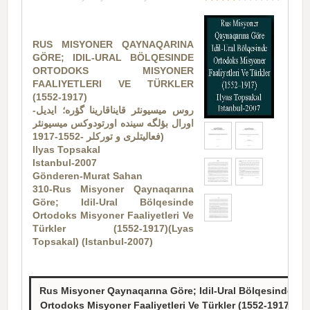
RUS MISYONER QAYNAQARINA
GÖRE; IDIL-URAL BÖLQESINDE
ORTODOKS MISYONER
FAALIYETLERI VE TÜRKLER
(1552-1917)
روس میسیونئر قایناقارینا گؤره؛ ایدیل-
اورال بؤلگه سینده اورتودوکس میسیونئر
فعالیتلری و تورکلر -1552-1917)
Ilyas Topsakal
Istanbul-2007
Gönderen-Murat Sahan
310-Rus Misyoner Qaynaqarına
Göre; Idil-Ural Bölqesinde
Ortodoks Misyoner Faaliyetleri Ve
Türkler (1552-1917)(Lyas
Topsakal) (Istanbul-2007)
Rus Misyoner Qaynaqarına Göre; Idil-Ural Bölqesinde
Ortodoks Misyoner Faaliyetleri Ve Türkler (1552-1917)