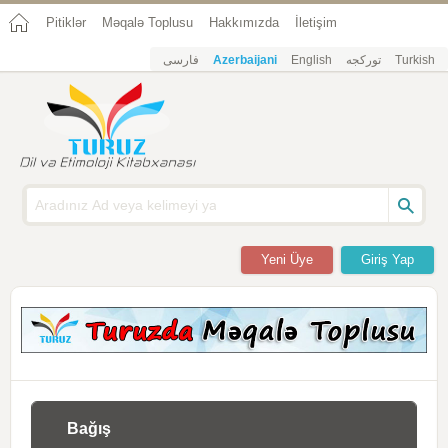
Pitiklər
Məqalə Toplusu
Hakkımızda
İletişim
فارسی
Azerbaijani
English
تورکجه
Turkish
Yeni Üye
Giriş Yap
Bağış