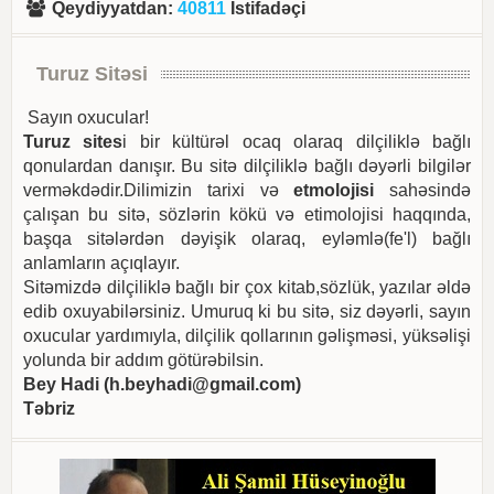
Qeydiyyatdan
:
40811
Istifadəçi
Turuz Sitəsi
Sayın oxucular!
Turuz sites
i bir kültürəl ocaq olaraq dilçiliklə bağlı
qonulardan danışır. Bu sitə dilçiliklə bağlı dəyərli bilgilər
verməkdədir.Dilimizin tarixi və
etmolojisi
sahəsində
çalışan bu sitə, sözlərin kökü və etimolojisi haqqında,
başqa sitələrdən dəyişik olaraq, eyləmlə(fe'l) bağlı
anlamların açıqlayır.
Sitəmizdə dilçiliklə bağlı bir çox kitab,sözlük, yazılar əldə
edib oxuyabilərsiniz. Umuruq ki bu sitə, siz dəyərli, sayın
oxucular yardımıyla, dilçilik qollarının gəlişməsi, yüksəlişi
yolunda bir addım götürəbilsin.
Bey Hadi (
h.beyhadi@gmail.com
)
Təbriz