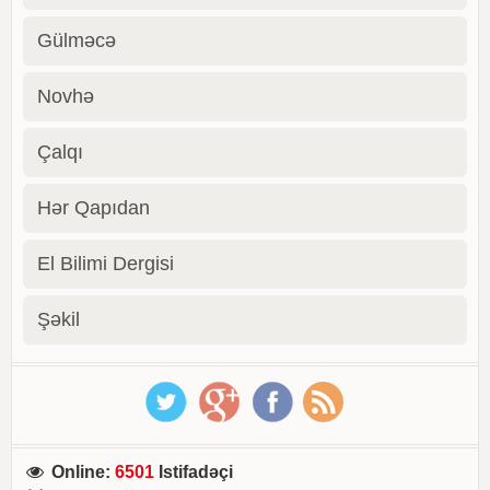
Gülməcə
Novhə
Çalqı
Hər Qapıdan
El Bilimi Dergisi
Şəkil
Online
:
6501
Istifadəçi