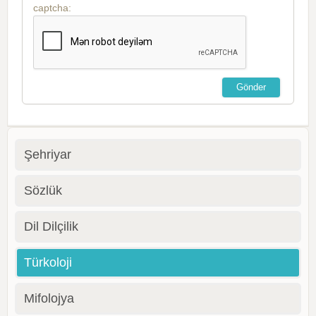
captcha:
Şehriyar
Sözlük
Dil Dilçilik
Türkoloji
Mifolojya