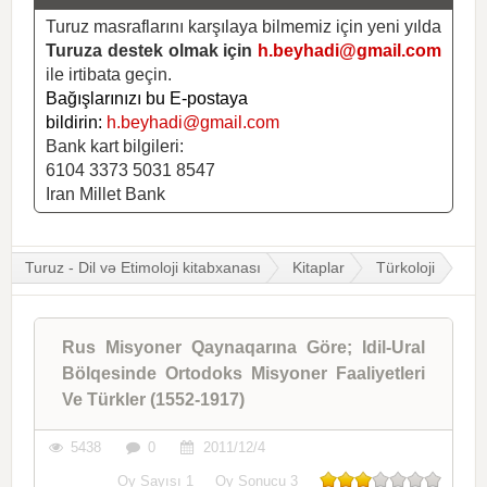
Turuz masraflarını karşılaya bilmemiz için yeni yılda
Turuza destek olmak için
h.beyhadi@gmail.com
ile irtibata geçin.
Bağışlarınızı bu E-postaya
bildirin:
h.beyhadi@gmail.com
Bank kart bilgileri:
6104 3373 5031 8547
Iran Millet Bank
Turuz - Dil və Etimoloji kitabxanası
Kitaplar
Türkoloji
Rus Misyoner Qaynaqarına Göre; Idil-Ural
Bölqesinde Ortodoks Misyoner Faaliyetleri
Ve Türkler (1552-1917)
5438
0
2011/12/4
Oy Sayısı
1
Oy Sonucu
3