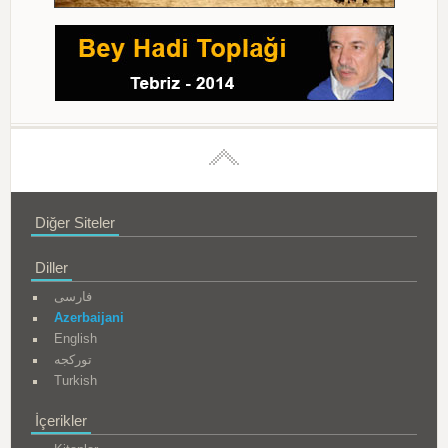
Diğer Siteler
Diller
فارسی
Azerbaijani
English
تورکجه
Turkish
İçerikler