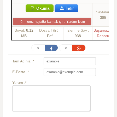
Okuma
İndir
Sayfalar:
385
Turuz hayatta kalmak için, Yardım Edin
Boyut:
8.12
Dosya Türü :
İzlenme Say :
Başarısızlık
MB
Pdf
938
Raporu
0
0
Tam Adınız :*
E-Posta :*
Yorum :*