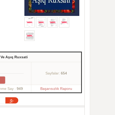
 Ve Aşıq Ruxsati
Sayfalar:
654
enme Say :
949
Başarısızlık Raporu