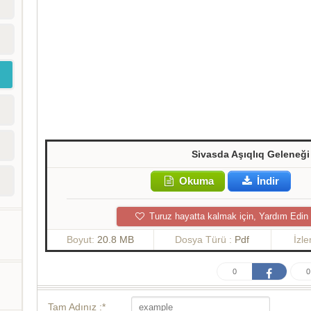
Sivasda Aşıqlıq Geleneği
Okuma
İndir
Turuz hayatta kalmak için, Yardım Edin
Boyut:
20.8 MB
Dosya Türü :
Pdf
İzl
0
0
Tam Adınız :*