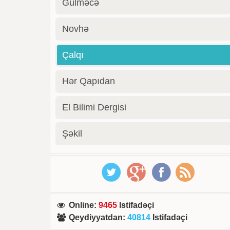
Gülməcə
Novhə
Çalqı
Hər Qapıdan
El Bilimi Dergisi
Şəkil
Online
:
9465
Istifadəçi
Qeydiyyatdan
:
40814
Istifadəçi