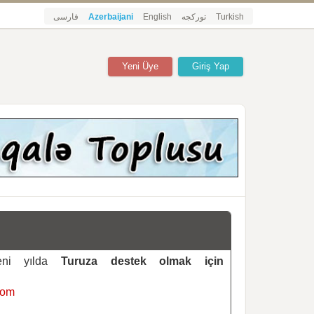
فارسی
Azerbaijani
English
تورکجه
Turkish
Yeni Üye
Giriş Yap
yeni yılda
Turuza destek olmak için
com