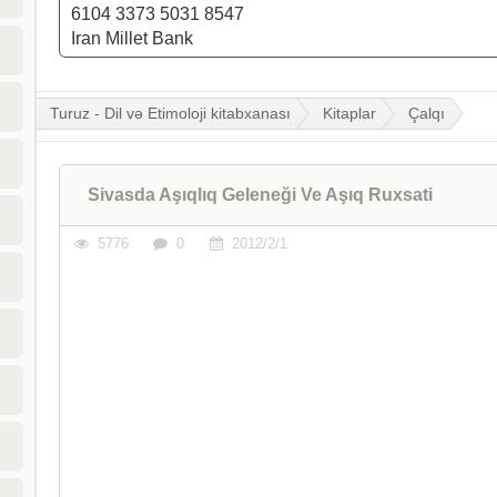
6104 3373 5031 8547
Iran Millet Bank
Turuz - Dil və Etimoloji kitabxanası
Kitaplar
Çalqı
Sivasda Aşıqlıq Geleneği Ve Aşıq Ruxsati
5776
0
2012/2/1