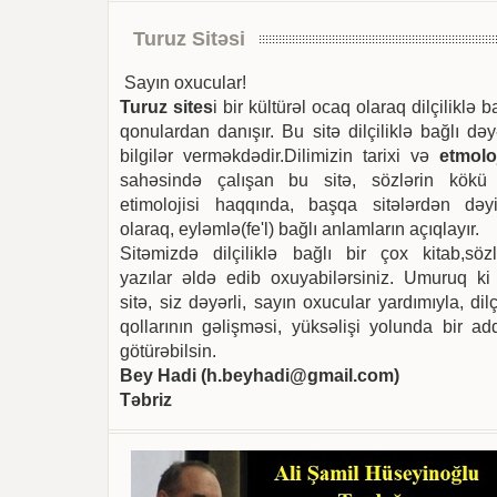
Turuz Sitəsi
Sayın oxucular!
Turuz sites
i bir kültürəl ocaq olaraq dilçiliklə b
qonulardan danışır. Bu sitə dilçiliklə bağlı dəy
bilgilər verməkdədir.Dilimizin tarixi və
etmoloj
sahəsində çalışan bu sitə, sözlərin kökü
etimolojisi haqqında, başqa sitələrdən dəyi
olaraq, eyləmlə(fe'l) bağlı anlamların açıqlayır.
Sitəmizdə dilçiliklə bağlı bir çox kitab,sözl
yazılar əldə edib oxuyabilərsiniz. Umuruq ki
sitə, siz dəyərli, sayın oxucular yardımıyla, dilç
qollarının gəlişməsi, yüksəlişi yolunda bir ad
götürəbilsin.
Bey Hadi (
h.beyhadi@gmail.com
)
Təbriz