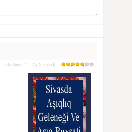
Oy Sayısı
1
Oy Sonucu
5