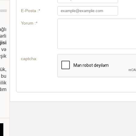
E-Posta :*
Yorum :*
ağlı
ərli
isi
 və
şik
captcha:
ük,
 bu
ilik
dım