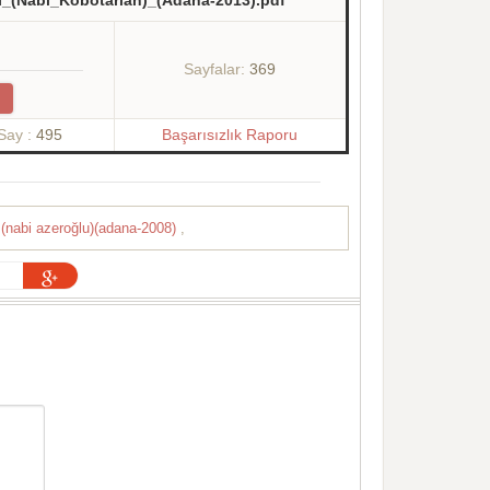
i_(Nabi_Kobotarian)_(Adana-2013).pdf
Sayfalar:
369
Say :
495
Başarısızlık Raporu
tı(nabi azeroğlu)(adana-2008)
,