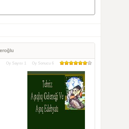
zeroğlu
Oy Sayısı
1
Oy Sonucu
6