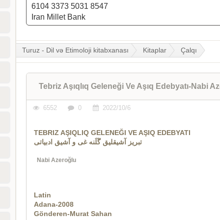
6104 3373 5031 8547
Iran Millet Bank
Turuz - Dil və Etimoloji kitabxanası
Kitaplar
Çalqı
Tebriz Aşıqlıq Geleneği Ve Aşıq Edebyatı-Nabi A
6552
0
2022/10/6
TEBRIZ AŞIQLIQ GELENEĞI VE AŞIQ EDEBYATI
تبریز آشیقلیق گَلَنه غی و آشیق ادبیاتی
Nabi
Azeroğlu
Latin
Adana-2008
Gönderen-Murat Sahan