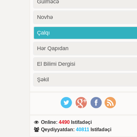
Gülməcə
Novhə
Çalqı
Hər Qapıdan
El Bilimi Dergisi
Şəkil
Online
:
4490
Istifadəçi
Qeydiyyatdan
:
40811
Istifadəçi