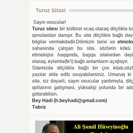
Turuz Sitəsi
Sayın oxucular!
Turuz sites
i bir kültürəl ocaq olaraq dilçiliklə b
qonulardan danışır. Bu sitə dilçiliklə bağlı dəy
bilgilər verməkdədir.Dilimizin tarixi və
etmoloj
sahəsində çalışan bu sitə, sözlərin kökü
etimolojisi haqqında, başqa sitələrdən dəyi
olaraq, eyləmlə(fe'l) bağlı anlamların açıqlayır.
Sitəmizdə dilçiliklə bağlı bir çox kitab,sözl
yazılar əldə edib oxuyabilərsiniz. Umuruq ki
sitə, siz dəyərli, sayın oxucular yardımıyla, dilç
qollarının gəlişməsi, yüksəlişi yolunda bir ad
götürəbilsin.
Bey Hadi (
h.beyhadi@gmail.com
)
Təbriz