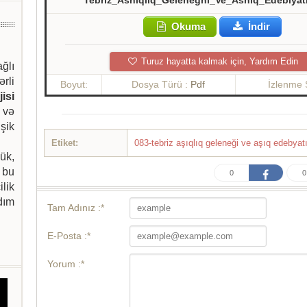
Tebriz_Ashiqliq_Geleneghi_Ve_Ashiq_Edebiyat
Okuma
İndir
Turuz hayatta kalmak için, Yardım Edin
ağlı
ərli
Boyut:
Dosya Türü :
Pdf
İzlenme 
isi
 və
şik
Etiket:
083-tebriz aşıqlıq geleneği ve aşıq edebya
ük,
 bu
0
0
ilik
dım
Tam Adınız :*
E-Posta :*
Yorum :*