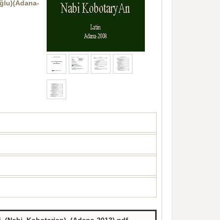
ğlu
)(Adana-