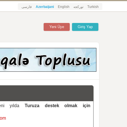
فارسی
Azerbaijani
English
تورکجه
Turkish
Yeni Üye
Giriş Yap
yeni yılda
Turuza destek olmak için
com