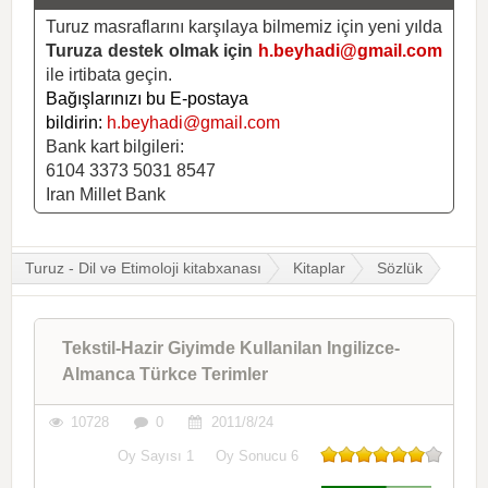
Turuz masraflarını karşılaya bilmemiz için yeni yılda
Turuza destek olmak için
h.beyhadi@gmail.com
ile irtibata geçin.
Bağışlarınızı bu E-postaya
bildirin:
h.beyhadi@gmail.com
Bank kart bilgileri:
6104 3373 5031 8547
Iran Millet Bank
Turuz - Dil və Etimoloji kitabxanası
Kitaplar
Sözlük
Tekstil-Hazir Giyimde Kullanilan Ingilizce-
Almanca Türkce Terimler
10728
0
2011/8/24
Oy Sayısı
1
Oy Sonucu
6