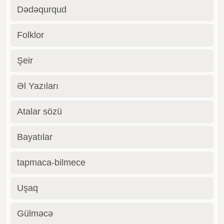
Dədəqurqud
Folklor
Şeir
Əl Yazıları
Atalar sözü
Bayatılar
tapmaca-bilmece
Uşaq
Gülməcə