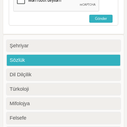
Şehriyar
Sözlük
Dil Dilçilik
Türkoloji
Mifolojya
Felsefe