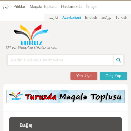
Pitiklər
Məqalə Toplusu
Hakkımızda
İletişim
فارسی
Azerbaijani
English
تورکجه
Turkish
Yeni Üye
Giriş Yap
Bağış