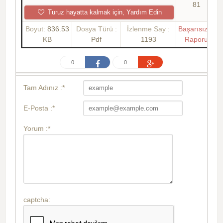
81
Turuz hayatta kalmak için, Yardım Edin
Boyut:
836.53
Dosya Türü :
İzlenme Say :
Başarısızlık
KB
Pdf
1193
Raporu
0
0
Tam Adınız :*
E-Posta :*
Yorum :*
captcha: