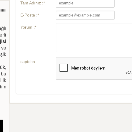
Tam Adınız :*
E-Posta :*
Yorum :*
ağlı
ərli
isi
 və
şik
captcha:
ük,
 bu
ilik
dım