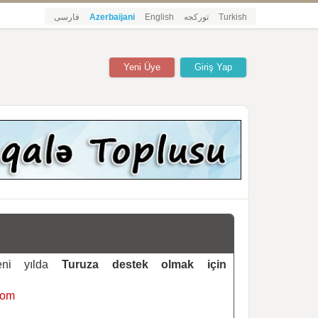
فارسی
Azerbaijani
English
تورکجه
Turkish
Yeni Üye
Giriş Yap
yeni yılda
Turuza destek olmak için
com