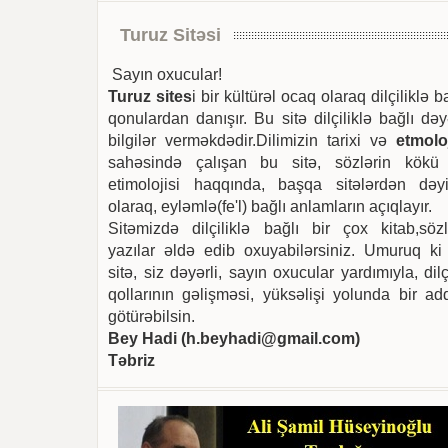
Turuz Sitəsi
Sayın oxucular!
Turuz sites
i bir kültürəl ocaq olaraq dilçiliklə b
qonulardan danışır. Bu sitə dilçiliklə bağlı dəy
bilgilər verməkdədir.Dilimizin tarixi və
etmoloj
sahəsində çalışan bu sitə, sözlərin kökü
etimolojisi haqqında, başqa sitələrdən dəyi
olaraq, eyləmlə(fe'l) bağlı anlamların açıqlayır.
Sitəmizdə dilçiliklə bağlı bir çox kitab,sözl
yazılar əldə edib oxuyabilərsiniz. Umuruq ki
sitə, siz dəyərli, sayın oxucular yardımıyla, dilç
qollarının gəlişməsi, yüksəlişi yolunda bir ad
götürəbilsin.
Bey Hadi (
h.beyhadi@gmail.com
)
Təbriz