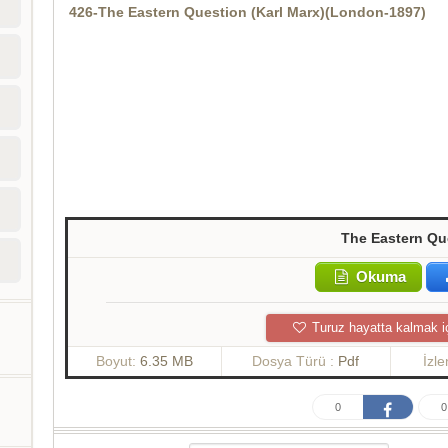
426-The Eastern Question (Karl Marx)(London-1897)
The Eastern Qu
Okuma
Turuz hayatta kalmak i
Boyut:
6.35 MB
Dosya Türü :
Pdf
İzl
0
0