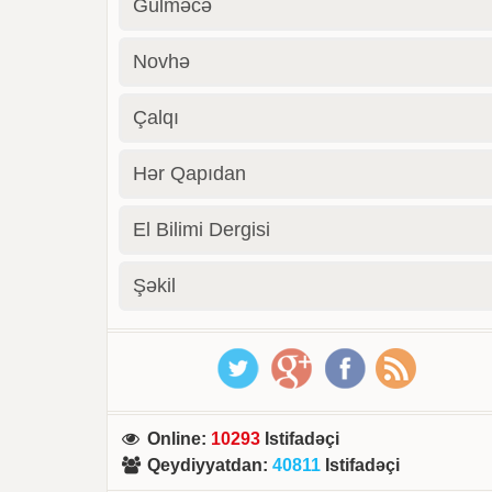
Gülməcə
Novhə
Çalqı
Hər Qapıdan
El Bilimi Dergisi
Şəkil
Online
:
10293
Istifadəçi
Qeydiyyatdan
:
40811
Istifadəçi