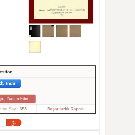
estion
İndir
çin, Yardım Edin
enme Say :
653
Başarısızlık Raporu