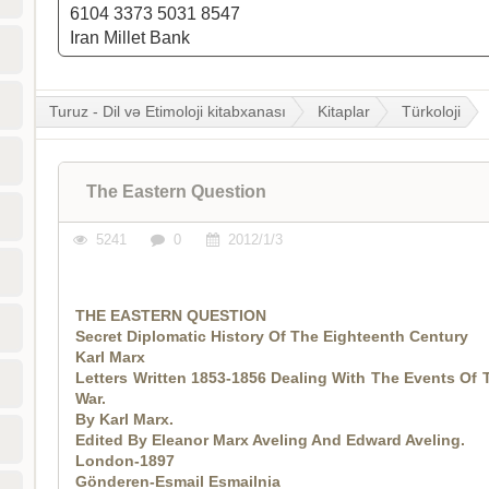
6104 3373 5031 8547
Iran Millet Bank
Turuz - Dil və Etimoloji kitabxanası
Kitaplar
Türkoloji
The Eastern Question
5241
0
2012/1/3
THE EASTERN QUESTION
Secret Diplomatic History Of The Eighteenth Century
Karl Marx
Letters Written 1853-1856 Dealing With The Events Of
War.
By Karl Marx.
Edited By Eleanor Marx Aveling And Edward Aveling.
London-1897
Gönderen-Esmail Esmailnia