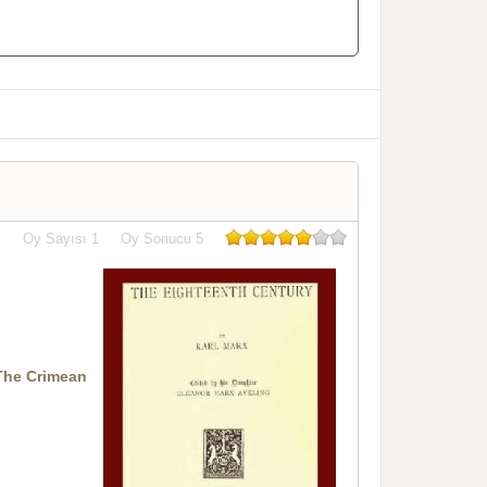
Oy Sayısı
1
Oy Sonucu
5
 The Crimean