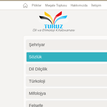
Pitiklər
Məqalə Toplusu
Hakkımızda
İletişim
Şehriyar
Sözlük
Dil Dilçilik
Türkoloji
Mifolojya
Felsefe