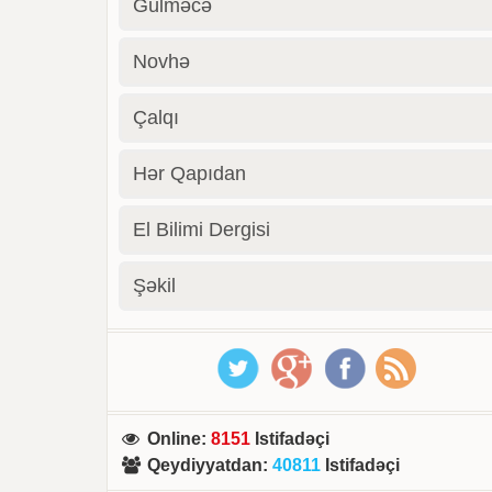
Gülməcə
Novhə
Çalqı
Hər Qapıdan
El Bilimi Dergisi
Şəkil
Online
:
8151
Istifadəçi
Qeydiyyatdan
:
40811
Istifadəçi