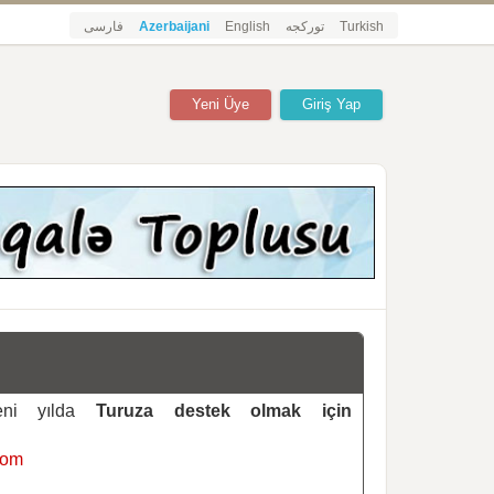
فارسی
Azerbaijani
English
تورکجه
Turkish
Yeni Üye
Giriş Yap
yeni yılda
Turuza destek olmak için
com