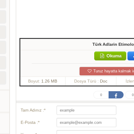
Türk Adlarin Etimolo
Okuma
Turuz hayatta kalmak i
Boyut:
1.26 MB
Dosya Türü :
Doc
İzle
0
0
Tam Adınız :*
E-Posta :*