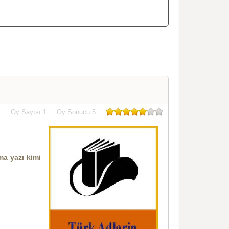
Oy Sayısı
1
Oy Sonucu
5
ma yazı kimi