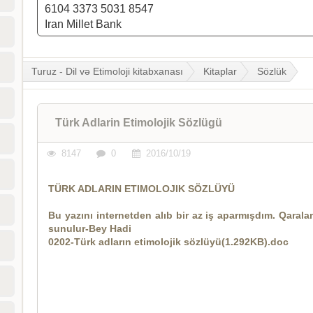
6104 3373 5031 8547
Iran Millet Bank
Turuz - Dil və Etimoloji kitabxanası
Kitaplar
Sözlük
Türk Adlarin Etimolojik Sözlügü
8147
0
2016/10/19
TÜRK ADLARIN ETIMOLOJIK SÖZLÜYÜ
Bu yazını internetden alıb bir az iş aparmışdım. Qarala
sunulur-Bey Hadi
0202-Türk adların etimolojik sözlüyü(1.292KB).doc