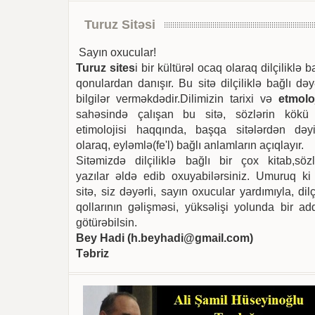
Turuz Sitəsi
Sayın oxucular!
Turuz sites
i bir kültürəl ocaq olaraq dilçiliklə b
qonulardan danışır. Bu sitə dilçiliklə bağlı dəy
bilgilər verməkdədir.Dilimizin tarixi və
etmoloj
sahəsində çalışan bu sitə, sözlərin kökü
etimolojisi haqqında, başqa sitələrdən dəyi
olaraq, eyləmlə(fe'l) bağlı anlamların açıqlayır.
Sitəmizdə dilçiliklə bağlı bir çox kitab,sözl
yazılar əldə edib oxuyabilərsiniz. Umuruq ki
sitə, siz dəyərli, sayın oxucular yardımıyla, dilç
qollarının gəlişməsi, yüksəlişi yolunda bir ad
götürəbilsin.
Bey Hadi (
h.beyhadi@gmail.com
)
Təbriz