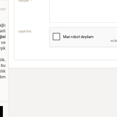
Yorum :*
ağlı
ərli
captcha:
isi
 və
şik
ük,
 bu
ilik
dım