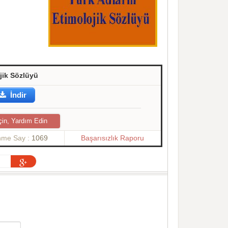
jik Sözlüyü
İndir
çin, Yardım Edin
nme Say :
1069
Başarısızlık Raporu