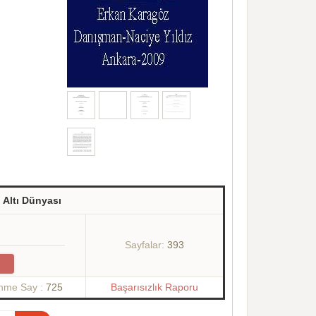
 Altı Dünyası
Sayfalar:
393
enme Say :
725
Başarısızlık Raporu