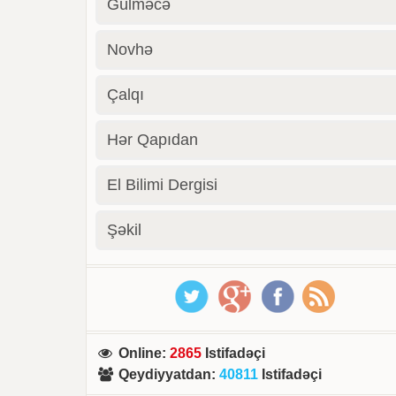
Gülməcə
Novhə
Çalqı
Hər Qapıdan
El Bilimi Dergisi
Şəkil
Online
:
2865
Istifadəçi
Qeydiyyatdan
:
40811
Istifadəçi