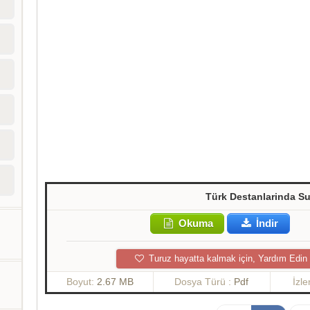
Türk Destanlarinda Su
Okuma
İndir
Turuz hayatta kalmak için, Yardım Edin
Boyut:
2.67 MB
Dosya Türü :
Pdf
İzl