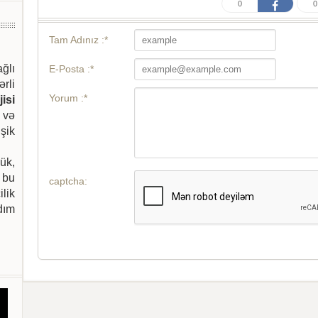
0
0
Tam Adınız :*
ağlı
E-Posta :*
ərli
Yorum :*
isi
 və
şik
ük,
 bu
captcha:
ilik
dım