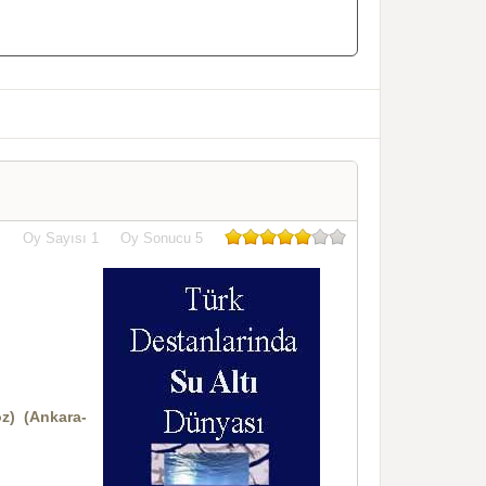
Oy Sayısı
1
Oy Sonucu
5
z) (Ankara-