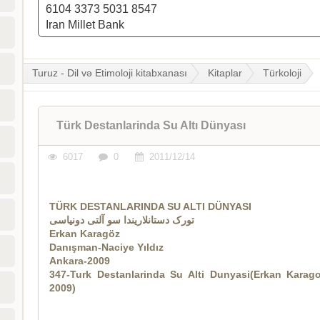
6104 3373 5031 8547
Iran Millet Bank
Turuz - Dil və Etimoloji kitabxanası
Kitaplar
Türkoloji
Türk Destanlarinda Su Altı Dünyası
6017
0
2011/12/14
TÜRK DESTANLARINDA SU ALTI DÜNYASI
تورک دستانلاریندا سو آلتی دونیاسی
Erkan Karagöz
Danışman-Naciye Yıldız
Ankara-2009
347-Turk Destanlarinda Su Alti Dunyasi(Erkan Karago
2009)