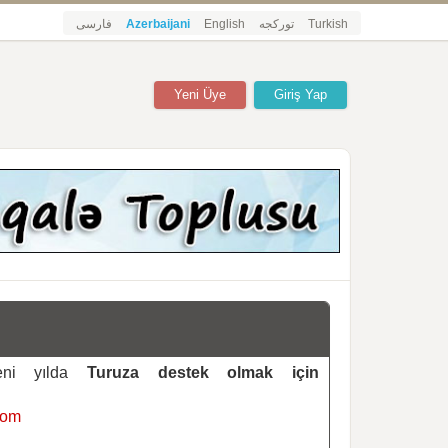
فارسی
Azerbaijani
English
تورکجه
Turkish
Yeni Üye
Giriş Yap
yeni yılda
Turuza destek olmak için
com