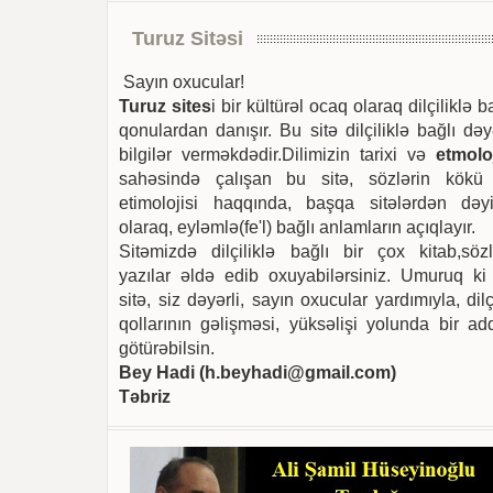
Turuz Sitəsi
Sayın oxucular!
Turuz sites
i bir kültürəl ocaq olaraq dilçiliklə b
qonulardan danışır. Bu sitə dilçiliklə bağlı dəy
bilgilər verməkdədir.Dilimizin tarixi və
etmoloj
sahəsində çalışan bu sitə, sözlərin kökü
etimolojisi haqqında, başqa sitələrdən dəyi
olaraq, eyləmlə(fe'l) bağlı anlamların açıqlayır.
Sitəmizdə dilçiliklə bağlı bir çox kitab,sözl
yazılar əldə edib oxuyabilərsiniz. Umuruq ki
sitə, siz dəyərli, sayın oxucular yardımıyla, dilç
qollarının gəlişməsi, yüksəlişi yolunda bir ad
götürəbilsin.
Bey Hadi (
h.beyhadi@gmail.com
)
Təbriz