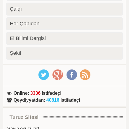
Çalqı
Hər Qapıdan
El Bilimi Dergisi
Şəkil
Online
:
3336
Istifadəçi
Qeydiyyatdan
:
40816
Istifadəçi
Turuz Sitəsi
Sayın oxucular!