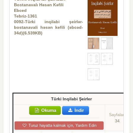
Bostanavalı Həsən Kəfili
Ebced
Tebriz-1361
0092-Türki inqilabi şeirlər-
bostanavali həsən kefili (əbcəd-
34d)(6.539KB)
Türki Inqilabi Şeirler
Okuma
İndir
Sayfalar:
34
Turuz hayatta kalmak için, Yardım Edin