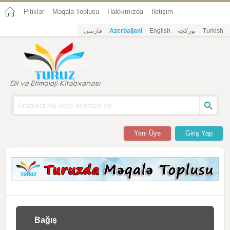
Pitiklər
Məqalə Toplusu
Hakkımızda
İletişim
فارسی
Azerbaijani
English
تورکجه
Turkish
Yeni Üye
Giriş Yap
Bağış