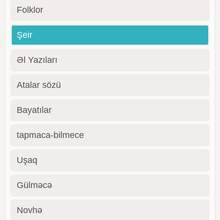
Folklor
Şeir
Əl Yazıları
Atalar sözü
Bayatılar
tapmaca-bilmece
Uşaq
Gülməcə
Novhə