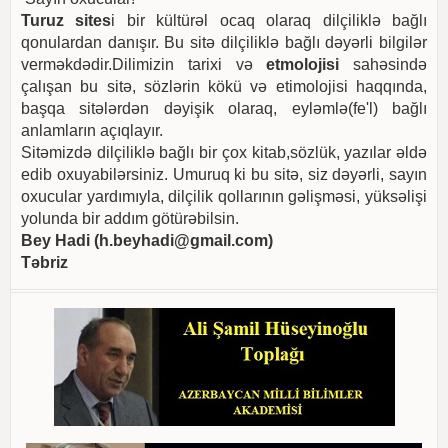
Turuz sites
i bir kültürəl ocaq olaraq dilçiliklə bağlı
qonulardan danışır. Bu sitə dilçiliklə bağlı dəyərli bilgilər
verməkdədir.Dilimizin tarixi və
etmolojisi
sahəsində
çalışan bu sitə, sözlərin kökü və etimolojisi haqqında,
başqa sitələrdən dəyişik olaraq, eyləmlə(fe'l) bağlı
anlamların açıqlayır.
Sitəmizdə dilçiliklə bağlı bir çox kitab,sözlük, yazılar əldə
edib oxuyabilərsiniz. Umuruq ki bu sitə, siz dəyərli, sayın
oxucular yardımıyla, dilçilik qollarının gəlişməsi, yüksəlişi
yolunda bir addım götürəbilsin.
Bey Hadi (
h.beyhadi@gmail.com
)
Təbriz