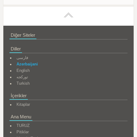
Diğer Siteler
Diller
فارسی
Azerbaijani
English
تورکجه
Turkish
İçerikler
Kitaplar
Ana Menu
TURUZ
Pitiklər