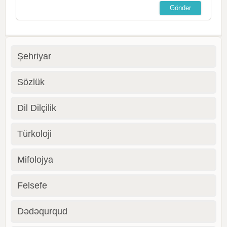
Şehriyar
Sözlük
Dil Dilçilik
Türkoloji
Mifolojya
Felsefe
Dədəqurqud