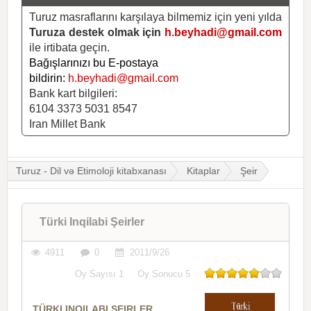
Turuz masraflarını karşılaya bilmemiz için yeni yılda
Turuza destek olmak için
h.beyhadi@gmail.com
ile irtibata geçin.
Bağışlarınızı bu E-postaya
bildirin:
h.beyhadi@gmail.com
Bank kart bilgileri:
6104 3373 5031 8547
Iran Millet Bank
Turuz - Dil və Etimoloji kitabxanası
Kitaplar
Şeir
Türki Inqilabi Şeirler
4911
0
2011/9/26
Oy Sayısı
1
Oy Sonucu
5
TÜRKI INQILABI ŞEIRLER