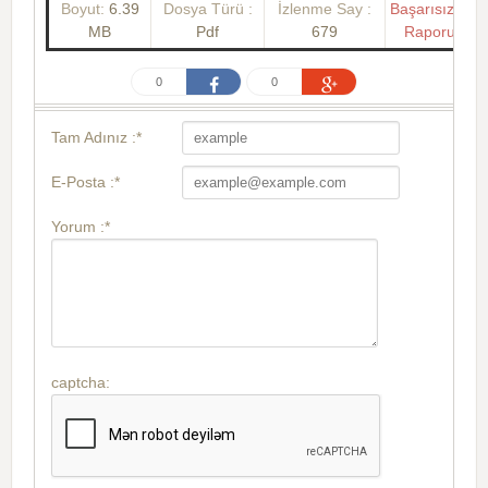
Boyut:
6.39
Dosya Türü :
İzlenme Say :
Başarısızlık
MB
Pdf
679
Raporu
0
0
Tam Adınız :*
E-Posta :*
Yorum :*
captcha: