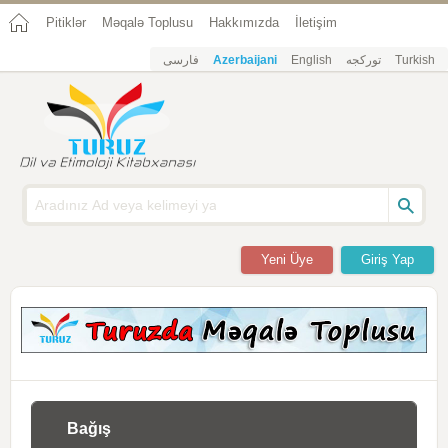
Pitiklər
Məqalə Toplusu
Hakkımızda
İletişim
فارسی
Azerbaijani
English
تورکجه
Turkish
Yeni Üye
Giriş Yap
Bağış