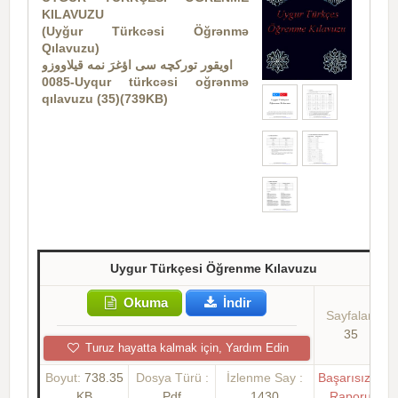
KILAVUZU
(Uyğur Türkcəsi Öğrənmə
Qılavuzu)
اویقور تورکچه سی اؤغرَ نمه قیلاووزو
0085-Uyqur türkcəsi oğrənmə
qılavuzu (35)(739KB)
Uygur Türkçesi Öğrenme Kılavuzu
Okuma
İndir
Sayfalar:
35
Turuz hayatta kalmak için, Yardım Edin
Boyut:
738.35
Dosya Türü :
İzlenme Say :
Başarısızlık
KB
Pdf
1430
Raporu