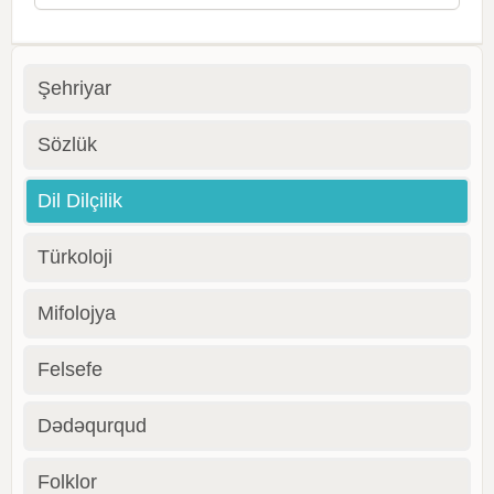
Şehriyar
Sözlük
Dil Dilçilik
Türkoloji
Mifolojya
Felsefe
Dədəqurqud
Folklor