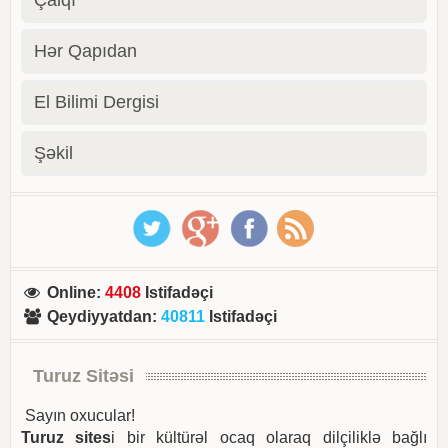
Hər Qapıdan
El Bilimi Dergisi
Şəkil
Online
:
4408
Istifadəçi
Qeydiyyatdan
:
40811
Istifadəçi
Turuz Sitəsi
Sayın oxucular!
Turuz sites
i bir kültürəl ocaq olaraq dilçiliklə bağlı