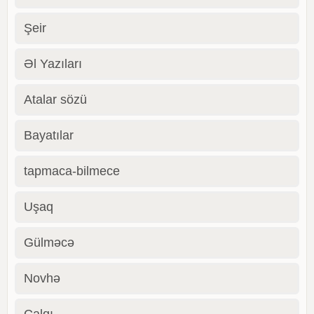
Şeir
Əl Yazıları
Atalar sözü
Bayatılar
tapmaca-bilmece
Uşaq
Gülməcə
Novhə
Çalqı