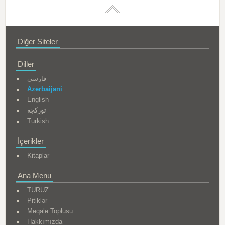
Diğer Siteler
Diller
فارسی
Azerbaijani
English
تورکجه
Turkish
İçerikler
Kitaplar
Ana Menu
TURUZ
Pitiklər
Məqalə Toplusu
Hakkımızda