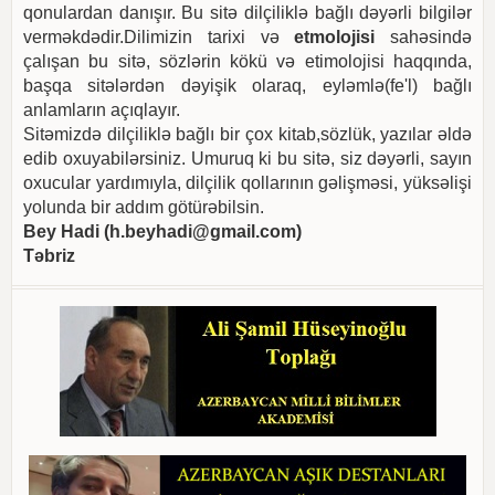
qonulardan danışır. Bu sitə dilçiliklə bağlı dəyərli bilgilər
verməkdədir.Dilimizin tarixi və
etmolojisi
sahəsində
çalışan bu sitə, sözlərin kökü və etimolojisi haqqında,
başqa sitələrdən dəyişik olaraq, eyləmlə(fe'l) bağlı
anlamların açıqlayır.
Sitəmizdə dilçiliklə bağlı bir çox kitab,sözlük, yazılar əldə
edib oxuyabilərsiniz. Umuruq ki bu sitə, siz dəyərli, sayın
oxucular yardımıyla, dilçilik qollarının gəlişməsi, yüksəlişi
yolunda bir addım götürəbilsin.
Bey Hadi (
h.beyhadi@gmail.com
)
Təbriz