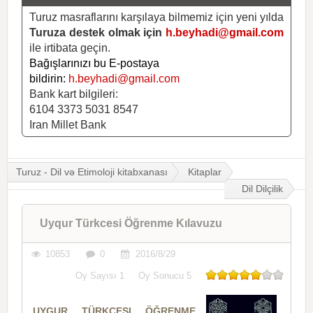
Turuz masraflarını karşılaya bilmemiz için yeni yılda
Turuza destek olmak için
h.beyhadi@gmail.com
ile irtibata geçin.
Bağışlarınızı bu E-postaya
bildirin:
h.beyhadi@gmail.com
Bank kart bilgileri:
6104 3373 5031 8547
Iran Millet Bank
Turuz - Dil və Etimoloji kitabxanası
Kitaplar
Dil Dilçilik
Uyqur Türkcesi Öğrenme Kılavuzu
10853
0
2016/8/29
Oy Sayısı
1
Oy Sonucu
5
UYGUR TÜRKÇESI ÖĞRENME