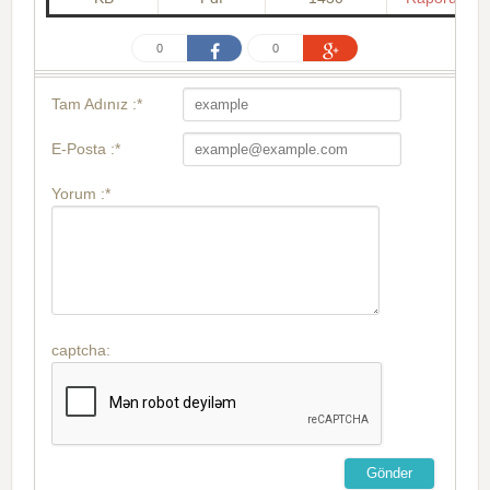
0
0
Tam Adınız :*
E-Posta :*
Yorum :*
captcha: