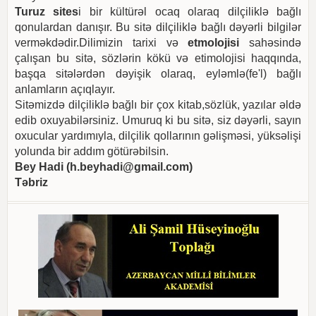
Turuz sites
i bir kültürəl ocaq olaraq dilçiliklə bağlı
qonulardan danışır. Bu sitə dilçiliklə bağlı dəyərli bilgilər
verməkdədir.Dilimizin tarixi və
etmolojisi
sahəsində
çalışan bu sitə, sözlərin kökü və etimolojisi haqqında,
başqa sitələrdən dəyişik olaraq, eyləmlə(fe'l) bağlı
anlamların açıqlayır.
Sitəmizdə dilçiliklə bağlı bir çox kitab,sözlük, yazılar əldə
edib oxuyabilərsiniz. Umuruq ki bu sitə, siz dəyərli, sayın
oxucular yardımıyla, dilçilik qollarının gəlişməsi, yüksəlişi
yolunda bir addım götürəbilsin.
Bey Hadi (
h.beyhadi@gmail.com
)
Təbriz