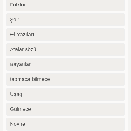
Folklor
Şeir
Əl Yazıları
Atalar sözü
Bayatılar
tapmaca-bilmece
Uşaq
Gülməcə
Novhə