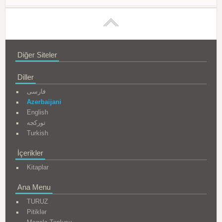
Diğer Siteler
Diller
فارسی
Azerbaijani
English
تورکجه
Turkish
İçerikler
Kitaplar
Ana Menu
TURUZ
Pitiklər