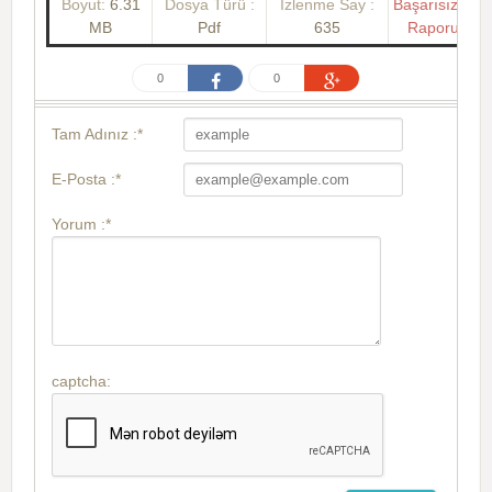
Boyut:
6.31
Dosya Türü :
İzlenme Say :
Başarısızlık
MB
Pdf
635
Raporu
0
0
Tam Adınız :*
E-Posta :*
Yorum :*
captcha: