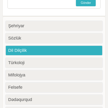
Şehriyar
Sözlük
Dil Dilçilik
Türkoloji
Mifolojya
Felsefe
Dədəqurqud