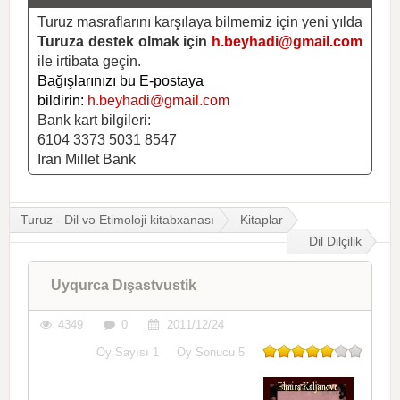
Turuz masraflarını karşılaya bilmemiz için yeni yılda
Turuza destek olmak için
h.beyhadi@gmail.com
ile irtibata geçin.
Bağışlarınızı bu E-postaya
bildirin:
h.beyhadi@gmail.com
Bank kart bilgileri:
6104 3373 5031 8547
Iran Millet Bank
Turuz - Dil və Etimoloji kitabxanası
Kitaplar
Dil Dilçilik
Uyqurca Dışastvustik
4349
0
2011/12/24
Oy Sayısı
1
Oy Sonucu
5