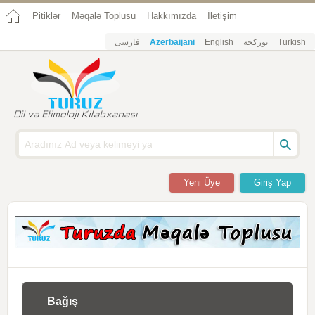
Pitiklər
Məqalə Toplusu
Hakkımızda
İletişim
فارسی
Azerbaijani
English
تورکجه
Turkish
Yeni Üye
Giriş Yap
Bağış