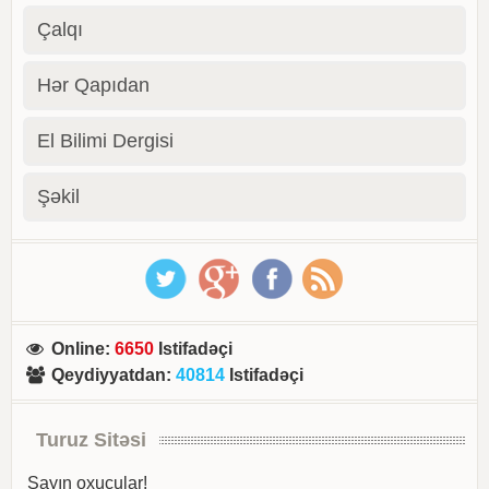
Çalqı
Hər Qapıdan
El Bilimi Dergisi
Şəkil
Online
:
6650
Istifadəçi
Qeydiyyatdan
:
40814
Istifadəçi
Turuz Sitəsi
Sayın oxucular!