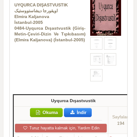
UYQURCA DIŞASTVUSTIK
اویقورجا دیشاستووستیک
Elmira Kaljanova
İstanbul-2005
0484-Uyqurca Dışastvustik (Giriş-
Metin-Çeviri-Dizin Ve Tıpkıbasım)
(Elmira Kaljanova) (İstanbul-2005)
Uyqurca Dışastvustik
Okuma
İndir
Sayfalar:
194
Turuz hayatta kalmak için, Yardım Edin