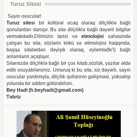
Turuz Sitəsi
Sayın oxucular!
Turuz sites
i bir kültürəl ocaq olaraq dilçiliklə bağlı
qonulardan danışır. Bu sitə dilçiliklə bağlı dəyərli bilgilər
verməkdədir.Dilimizin tarixi və
etmolojisi
sahəsində
çalışan bu sitə, sözlərin kökü və etimolojisi haqqında,
başqa sitələrdən dəyişik olaraq, eyləmlə(fe'l) bağlı
anlamların açıqlayır.
Sitəmizdə dilçiliklə bağlı bir çox kitab,sözlük, yazılar əldə
edib oxuyabilərsiniz. Umuruq ki bu sitə, siz dəyərli, sayın
oxucular yardımıyla, dilçilik qollarının gəlişməsi, yüksəlişi
yolunda bir addım götürəbilsin.
Bey Hadi (
h.beyhadi@gmail.com
)
Təbriz