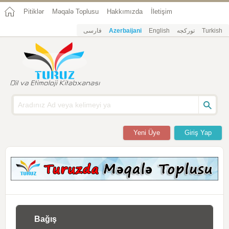
Pitiklər
Məqalə Toplusu
Hakkımızda
İletişim
فارسی
Azerbaijani
English
تورکجه
Turkish
Yeni Üye
Giriş Yap
Bağış