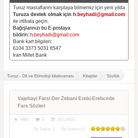
Turuz masraflarını karşılaya bilmemiz için yeni yılda
Turuza destek olmak için
h.beyhadi@gmail.com
ile irtibata geçin.
Bağışlarınızı bu E-postaya
bildirin:
h.beyhadi@gmail.com
Bank kart bilgileri:
6104 3373 5031 8547
Iran Millet Bank
Turuz - Dil və Etimoloji kitabxanası
Kitaplar
Sözlük
Vajehayi Farsi Der Zebani Erebi-Erebcede
Fars Sözleri
6892
0
2011/8/23
Oy Sayısı
1
Oy Sonucu
6