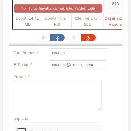
813
Turuz hayatta kalmak için, Yardım Edin
Boyut:
14.41
Dosya Türü :
İzlenme Say :
Başarısızlık
MB
Pdf
981
Raporu
0
0
Tam Adınız :*
E-Posta :*
Yorum :*
captcha: