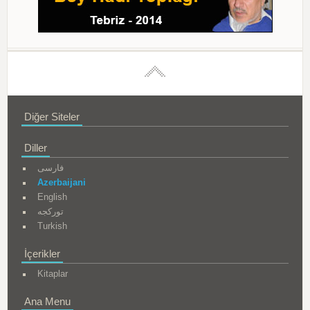
Diğer Siteler
Diller
فارسی
Azerbaijani
English
تورکجه
Turkish
İçerikler
Kitaplar
Ana Menu