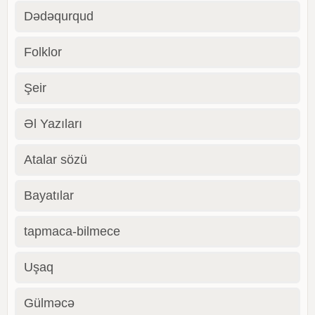
Dədəqurqud
Folklor
Şeir
Əl Yazıları
Atalar sözü
Bayatılar
tapmaca-bilmece
Uşaq
Gülməcə