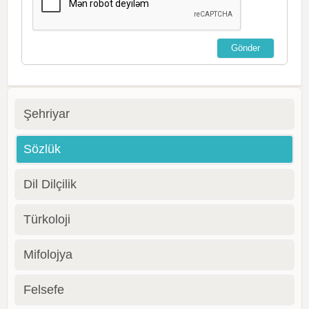
Şehriyar
Sözlük
Dil Dilçilik
Türkoloji
Mifolojya
Felsefe