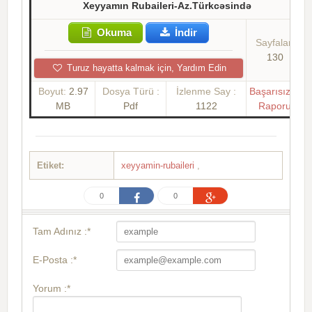
Xeyyamın Rubaileri-Az.Türkcəsində
Okuma
İndir
Sayfalar:
130
Turuz hayatta kalmak için, Yardım Edin
Boyut:
2.97
Dosya Türü :
İzlenme Say :
Başarısızlık
MB
Pdf
1122
Raporu
Etiket:
xeyyamin-rubaileri
,
0
0
Tam Adınız :*
E-Posta :*
Yorum :*