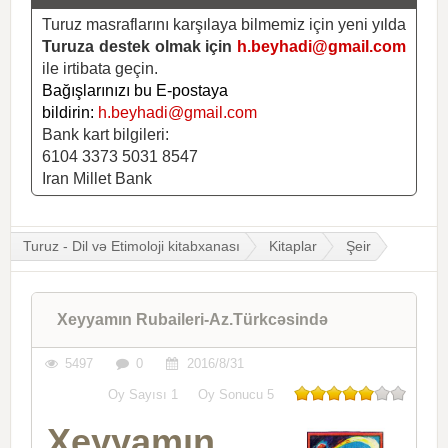
Turuz masraflarını karşılaya bilmemiz için yeni yılda
Turuza destek olmak için
h.beyhadi@gmail.com
ile irtibata geçin.
Bağışlarınızı bu E-postaya
bildirin:
h.beyhadi@gmail.com
Bank kart bilgileri:
6104 3373 5031 8547
Iran Millet Bank
Turuz - Dil və Etimoloji kitabxanası
Kitaplar
Şeir
Xeyyamın Rubaileri-Az.Türkcəsində
5497
0
2016/8/31
Oy Sayısı
1
Oy Sonucu
5
Xeyyamın