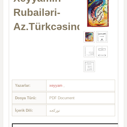
Rubailəri-
Az.Türkcəsində
Yazarlar:
xeyyam
,
Dosya Türü:
PDF Document
İçerik Dili:
تورکجه