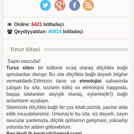
Online
:
6421
Istifadəçi
Qeydiyyatdan
:
40814
Istifadəçi
Turuz Sitəsi
Sayın oxucular!
Turuz sites
i bir kültürəl ocaq olaraq dilçiliklə bağlı
qonulardan danışır. Bu sitə dilçiliklə bağlı dəyərli bilgilər
verməkdədir.Dilimizin tarixi və
etmolojisi
sahəsində
çalışan bu sitə, sözlərin kökü və etimolojisi haqqında,
başqa sitələrdən dəyişik olaraq, eyləmlə(fe'l) bağlı
anlamların açıqlayır.
Sitəmizdə dilçiliklə bağlı bir çox kitab,sözlük, yazılar əldə
edib oxuyabilərsiniz. Umuruq ki bu sitə, siz dəyərli, sayın
oxucular yardımıyla, dilçilik qollarının gəlişməsi, yüksəlişi
yolunda bir addım götürəbilsin.
Bey Hadi (
h.beyhadi@gmail.com
)