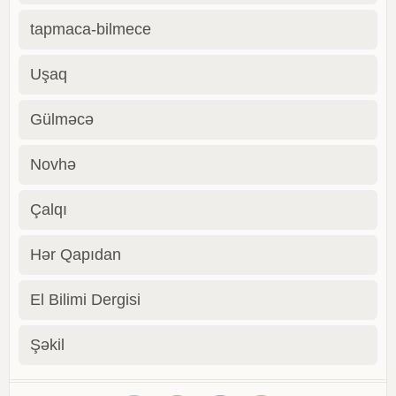
tapmaca-bilmece
Uşaq
Gülməcə
Novhə
Çalqı
Hər Qapıdan
El Bilimi Dergisi
Şəkil