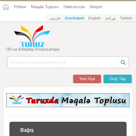
Pitiklər
Məqalə Toplusu
Hakkımızda
İletişim
فارسی
Azerbaijani
English
تورکجه
Turkish
Yeni Üye
Giriş Yap
Bağış