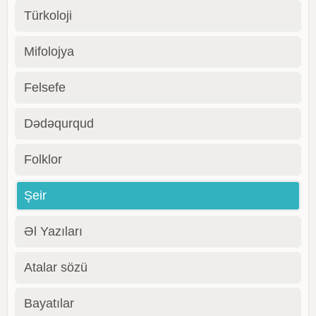
Türkoloji
Mifolojya
Felsefe
Dədəqurqud
Folklor
Şeir
Əl Yazıları
Atalar sözü
Bayatılar