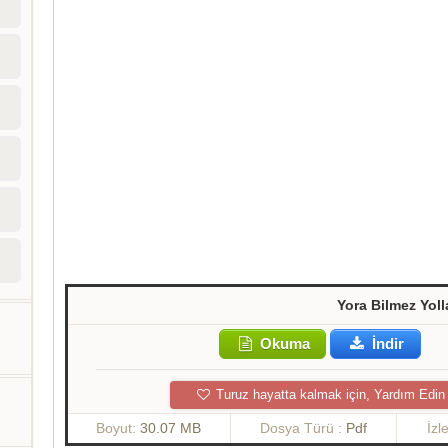
Yora Bilmez Yoll
Okuma
İndir
Turuz hayatta kalmak için, Yardım Edin
Boyut:
30.07 MB
Dosya Türü :
Pdf
İzl