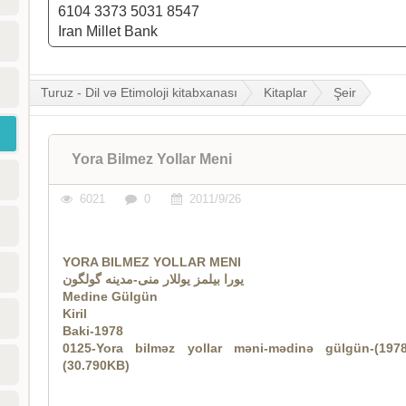
6104 3373 5031 8547
Iran Millet Bank
Turuz - Dil və Etimoloji kitabxanası
Kitaplar
Şeir
Yora Bilmez Yollar Meni
6021
0
2011/9/26
YORA BILMEZ YOLLAR MENI
یورا بیلمز یوللار منی-مدینه گولگون
Medine Gülgün
Kiril
Baki-1978
0125-Yora bilməz yollar məni-mədinə gülgün-(1978-k
(30.790KB)