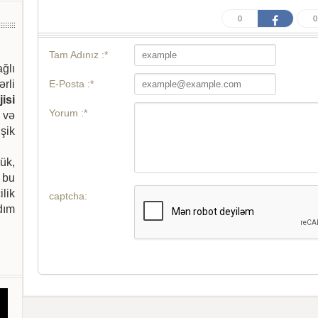
0
0
Tam Adınız :*
ağlı
E-Posta :*
ərli
isi
Yorum :*
 və
şik
ük,
 bu
ilik
captcha:
dım