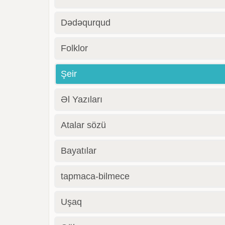
Dədəqurqud
Folklor
Şeir
Əl Yazıları
Atalar sözü
Bayatılar
tapmaca-bilmece
Uşaq