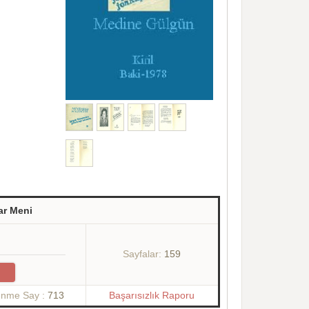
ar Meni
Sayfalar:
159
enme Say :
713
Başarısızlık Raporu