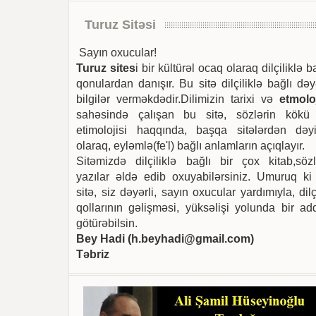
Turuz Sitəsi
Sayın oxucular!
Turuz sites
i bir kültürəl ocaq olaraq dilçiliklə b
qonulardan danışır. Bu sitə dilçiliklə bağlı dəy
bilgilər verməkdədir.Dilimizin tarixi və
etmoloj
sahəsində çalışan bu sitə, sözlərin kökü
etimolojisi haqqında, başqa sitələrdən dəyi
olaraq, eyləmlə(fe'l) bağlı anlamların açıqlayır.
Sitəmizdə dilçiliklə bağlı bir çox kitab,sözl
yazılar əldə edib oxuyabilərsiniz. Umuruq ki
sitə, siz dəyərli, sayın oxucular yardımıyla, dilç
qollarının gəlişməsi, yüksəlişi yolunda bir ad
götürəbilsin.
Bey Hadi (
h.beyhadi@gmail.com
)
Təbriz