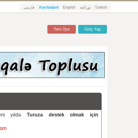
فارسی
Azerbaijani
English
تورکجه
Turkish
Yeni Üye
Giriş Yap
yeni yılda
Turuza destek olmak için
com