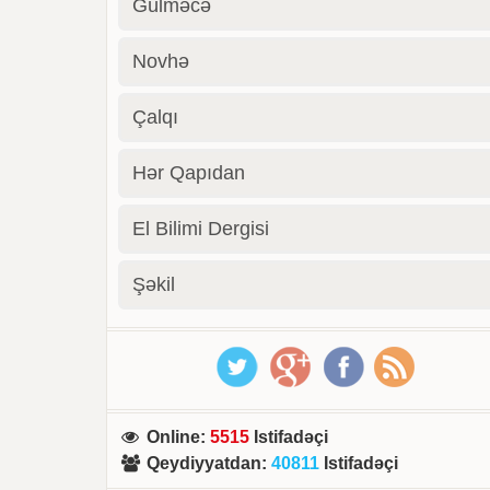
Gülməcə
Novhə
Çalqı
Hər Qapıdan
El Bilimi Dergisi
Şəkil
Online
:
5515
Istifadəçi
Qeydiyyatdan
:
40811
Istifadəçi