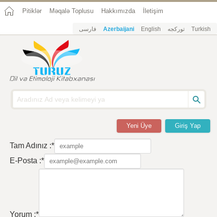
Pitiklər
Məqalə Toplusu
Hakkımızda
İletişim
فارسی
Azerbaijani
English
تورکجه
Turkish
Yeni Üye
Giriş Yap
Tam Adınız :*
E-Posta :*
Yorum :*