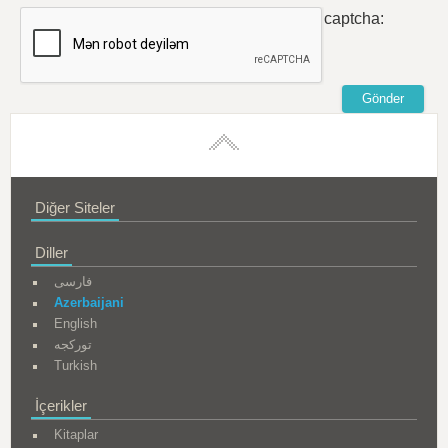
captcha:
Diğer Siteler
Diller
فارسی
Azerbaijani
English
تورکجه
Turkish
İçerikler
Kitaplar