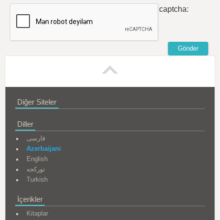
captcha:
Diğer Siteler
Diller
فارسی
Azerbaijani
English
تورکجه
Turkish
İçerikler
Kitaplar