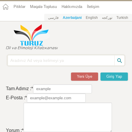
Pitiklər
Məqalə Toplusu
Hakkımızda
İletişim
فارسی
Azerbaijani
English
تورکجه
Turkish
Yeni Üye
Giriş Yap
Tam Adınız :*
E-Posta :*
Yorum :*