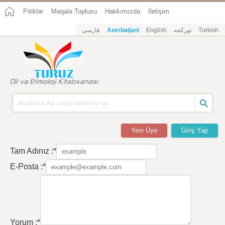
Pitiklər
Məqalə Toplusu
Hakkımızda
İletişim
فارسی
Azerbaijani
English
تورکجه
Turkish
Yeni Üye
Giriş Yap
Tam Adınız :*
E-Posta :*
Yorum :*