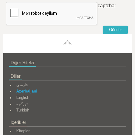
captcha:
Diğer Siteler
Diller
فارسی
Azerbaijani
English
تورکجه
Turkish
İçerikler
Kitaplar