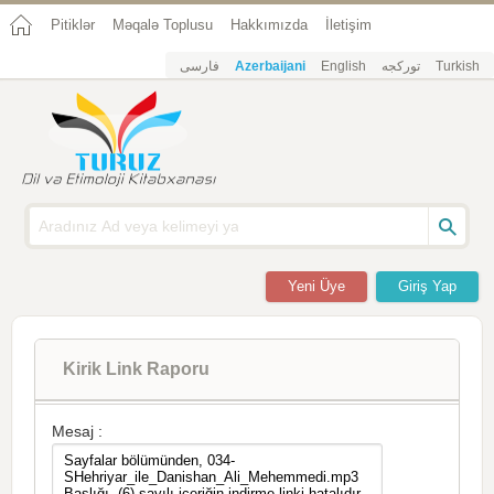
Pitiklər
Məqalə Toplusu
Hakkımızda
İletişim
فارسی
Azerbaijani
English
تورکجه
Turkish
Yeni Üye
Giriş Yap
Kirik Link Raporu
Mesaj :