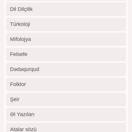
Dil Dilçilik
Türkoloji
Mifolojya
Felsefe
Dədəqurqud
Folklor
Şeir
Əl Yazıları
Atalar sözü