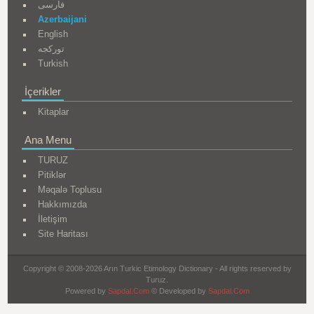
فارسی
Azerbaijani
English
تورکجه
Turkish
İçerikler
Kitaplar
Ana Menu
TURUZ
Pitiklər
Məqalə Toplusu
Hakkımızda
İletişim
Site Haritası
Copyright © 2008-2026 Arın Turkic Etimology Dictionary - All rights reserved by
Turuz.
Powered by
Sapdal.Com
© Developed by
Sapdal.Com