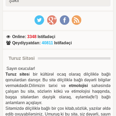
Şəkil
Online
:
3348
Istifadəçi
Qeydiyyatdan
:
40811
Istifadəçi
Turuz Sitəsi
Sayın oxucular!
Turuz sites
i bir kültürəl ocaq olaraq dilçiliklə bağlı
qonulardan danışır. Bu sitə dilçiliklə bağlı dəyərli bilgilər
verməkdədir.Dilimizin tarixi və
etmolojisi
sahəsində
çalışan bu sitə, sözlərin kökü və etimolojisi haqqında,
başqa sitələrdən dəyişik olaraq, eyləmlə(fe'l) bağlı
anlamların açıqlayır.
Sitəmizdə dilçiliklə bağlı bir çox kitab,sözlük, yazılar əldə
edib oxuyabilərsiniz. Umuruq ki bu sitə, siz dəyərli, sayın