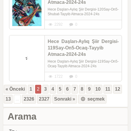
Atmaca-2024-24s
Hece Daşları-Aylıq Şiir Dergisi-120Say-On5-
Shubat-Tayyib Atmaca-2024-24s
2292
0
Hece Daşları-Aylıq Şiir Dergisi-
119Say-On5-Ocaq-Tayyib
Atmaca-2024-24s
Hece Daşları-Aylıq Şiir Dergisi-119Say-On5-
Ocaq-Tayyib Atmaca-2024-24s
1722
0
« Önceki
1
2
3
4
5
6
7
8
9
10
11
12
13
...
2326
2327
Sonraki »
seçmek
Arama