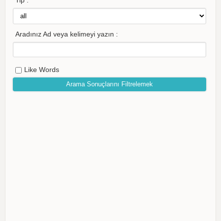
Tip :
Aradınız Ad veya kelimeyi yazın :
Like Words