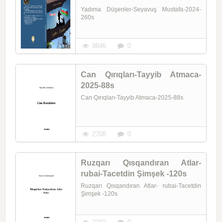
Yadıma Düşenler-Seyavuş Mustafa-2024-
260s
9846
0
Can Qırıqları-Tayyib Atmaca-
2025-88s
Can Qırıqları-Tayyib Atmaca-2025-88s
2708
0
Ruzqarı Qısqandıran Atlar-
rubai-Tacetdin Şimşek -120s
Ruzqarı Qısqandıran Atlar- rubai-Tacetdin
Şimşek -120s