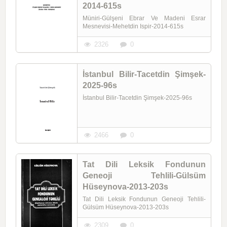
2014-615s
Müniri-Gülşeni Ebrar Ve Madeni Esrar
Mesnevisi-Mehetdin Ispir-2014-615s
2326
0
İstanbul Bilir-Tacetdin Şimşek-
2025-96s
İstanbul Bilir-Tacetdin Şimşek-2025-96s
2466
0
Tat Dili Leksik Fondunun
Geneoji Tehlili-Gülsüm
Hüseynova-2013-203s
Tat Dili Leksik Fondunun Geneoji Tehlili-
Gülsüm Hüseynova-2013-203s
2309
0