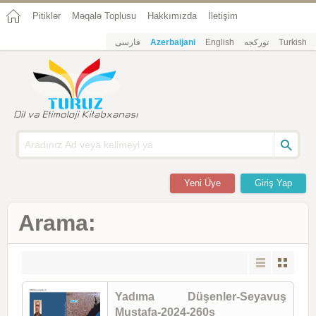
Pitiklər
Məqalə Toplusu
Hakkımızda
İletişim
فارسی
Azerbaijani
English
تورکجه
Turkish
Yeni Üye
Giriş Yap
Arama:
Yadıma Düşenler-Seyavuş
Mustafa-2024-260s